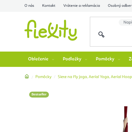
Prejsť
O nás
Kontakt
Vrátenie a reklamácia
Osobný odber 
na
obsah
Oblečenie
Podložky
Pomôcky
Z
Domov
Pomôcky
Siete na Fly joga, Aerial Yoga, Aerial Hoo
Bestseller