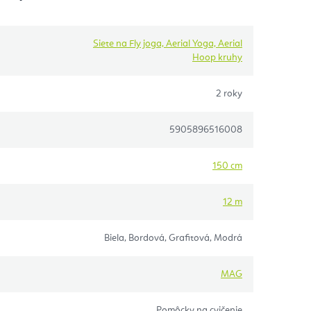
Siete na Fly joga, Aerial Yoga, Aerial
Hoop kruhy
2 roky
5905896516008
150 cm
12 m
Biela, Bordová, Grafitová, Modrá
MAG
Pomôcky na cvičenie