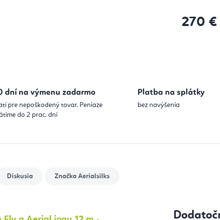
270 €
Jednotková
0 dní na výmenu zadarmo
Platba na splátky
atí pre nepoškodený tovar. Peniaze
bez navýšenia
átime do 2 prac. dní
Diskusia
Značka
Aerialsilks
Dodatoč
Fly a Aerial jogu 12 m -