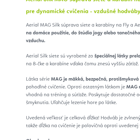
pre dynamické cvičenia - vzdušné hodváb
Aerial MAG Silk súprava siete a karabíny na Fly a Aer
na domáce použitie, do štúdia jogy alebo tanečného 
vzduchu.
Aerial Silk siete sú vyrobené zo
špeciálnej látky prel
na 8-čke a karabíne vďaka čomu znesú vyššiu záťaž.
Látka série
MAG je mäkká, bezpečná, protišmyková 
pohodlné cvičenie. Oproti ostatným látkom je
MAG
vhodná na tréning a súťaže. Poskytuje dostatočné o
šmyknutia. Uľahčuje lezenie hore po látke.
Uvedená veľkosť je celková dĺžka! Hodváb je zvlnený 
takže dĺžka na cvičenie je polovičná oproti uvedenej 