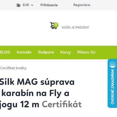
EUR
Prihlásenie
Registrácia
NÁKUPNÝ
KOŠÍK
BLOG
Kontakt
Podpora
Kurzy
Pilates Studio
Zna
m
Certifikát kvality
 Silk MAG súprava
 karabín na Fly a
 jogu 12 m
Certifikát
y