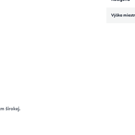
Výška miestn
m širokej.