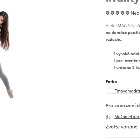
Pri
Neo
hod
pro
je
Aerial MAG Silk sú
0,0
z
na domáce použiti
5
hvie
vzduchu.
vysoká odol
pre interiér 
vrátane 2 ks
Farba
Možnosti dor
Zvoľte variant