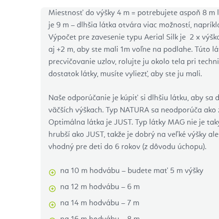
Miestnosť do výšky 4 m = potrebujete aspoň 8 m
je 9 m – dlhšia látka otvára viac možností, naprík
Výpočet pre zavesenie typu Aerial Silk je 2 x výšk
aj +2 m, aby ste mali 1m voľne na podlahe. Túto l
precvičovanie uzlov, rolujte ju okolo tela pri techn
dostatok látky, musíte vyliezť, aby ste ju mali.
Naše odporúčanie je kúpiť si dlhšiu látku, aby sa
väčších výškach. Typ NATURA sa neodporúča ako za
Optimálna látka je JUST. Typ látky MAG nie je taký
hrubší ako JUST, takže je dobrý na veľké výšky ale
vhodný pre deti do 6 rokov (z dôvodu úchopu).
na 10 m hodvábu – budete mať 5 m výšky
na 12 m hodvábu – 6 m
na 14 m hodvábu – 7 m