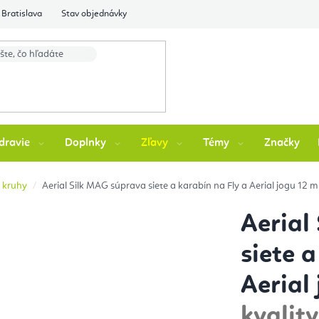
Bratislava
Stav objednávky
dravie
Doplnky
Zľavy
Témy
Značky
p kruhy
Aerial Silk MAG súprava siete a karabín na Fly a Aerial jogu 12 
Aerial
siete a
Aerial
kvalit