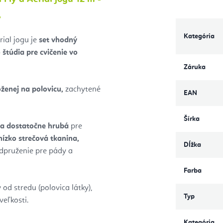
y
Kategória
ial jogu je
set vhodný
štúdia pre cvičenie vo
Záruka
oženej na polovicu,
zachytené
EAN
Šírka
a dostatočne hrubá
pre
nízko strečová tkanina,
Dĺžka
dpruženie pre pády a
Farba
od stredu (polovica látky),
Typ
veľkosti.
Kategória