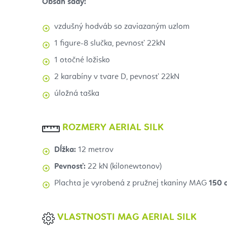
Obsah sady:
vzdušný hodváb so zaviazaným uzlom
1 figure-8 slučka, pevnosť 22kN
1 otočné ložisko
2 karabíny v tvare D, pevnosť 22kN
úložná taška
ROZMERY AERIAL SILK
Dĺžka:
12 metrov
Pevnosť:
22 kN (kilonewtonov)
Plachta je vyrobená z pružnej tkaniny MAG
150 c
VLASTNOSTI MAG AERIAL SILK