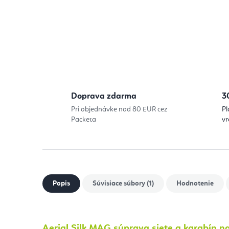
Doprava zdarma
3
Pri objednávke nad 80 EUR cez
Pl
Packeta
vr
Popis
Súvisiace súbory (1)
Hodnotenie
Aerial Silk
MAG súprava siete a karabín na 