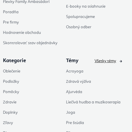
Flexity Family Ambasádori
E-booky na stiahnutie
Poradňa
Spolupracujeme
Pre firmy
Osobný odber
Hodnotenie obchodu
Skontrolovať stav objednávky
Kategorie
Témy
Všetky témy
Oblečenie
Acroyoga
Podložky
Zdravá výživa
Pomôcky
Ajurvéda
Zdravie
Liečivá hudba a muzikoterapia
Doplnky
Joga
Zľavy
Pre štúdia