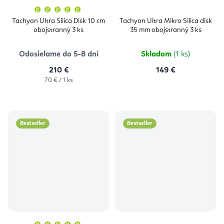
Priemerné
hodnotenie
produktu
Tachyon Ultra Silica Disk 10 cm
Tachyon Ultra Mikro Silica disk
je
obojstranný 3 ks
35 mm obojstranný 3 ks
5,0
z
5
hviezdičiek.
Odosielame do 5-8 dní
Skladom
(1 ks)
210 €
149 €
Jednotková
70 € / 1 ks
cena:
Bestseller
Bestseller
Priemerné