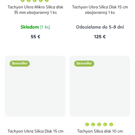
hodnotenie
produktu
Tachyon Ultra Mikro Silica disk
Tachyon Ultra Silica Disk 15 cm
je
35 mm obojstranný 1 ks
obojstranný 1 ks
5,0
z
5
hviezdičiek.
Skladom
(1 ks)
Odosielame do 5-8 dní
55 €
125 €
Bestseller
Bestseller
Priemern
hodnoten
produktu
Tachyon Ultra Silica Disk 15 cm
Tachyon Silica disk 10 cm
je