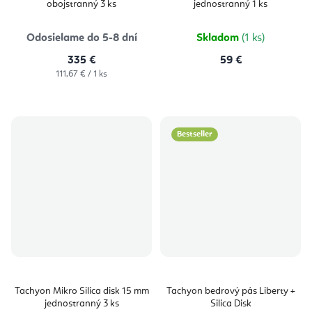
obojstranný 3 ks
jednostranný 1 ks
5,0
z
5
hviezdičie
Odosielame do 5-8 dní
Skladom
(1 ks)
335 €
59 €
Jednotková
111,67 € / 1 ks
cena:
Bestseller
Tachyon Mikro Silica disk 15 mm
Tachyon bedrový pás Liberty +
jednostranný 3 ks
Silica Disk