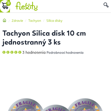
Prejsť
NÁKUPNÝ
na
obsah
KOŠÍK
Domov
Zdravie
Tachyon
Silica disky
Tachyon Silica disk 10 cm
jednostranný 3 ks
Priemerné
3 hodnotenia
Podrobnosti hodnotenia
hodnotenie
produktu
je
5,0
z
5
hviezdičiek.