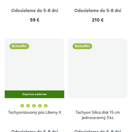
Odosielame do 5-8 dní
Odosielame do 5-8 dní
59 €
210 €
Bestseller
Bestseller
Doprava zadarmo
Priemerné
hodnotenie
produktu
Tachyonizovaný pás Liberty X
Tachyon Silica disk 15 cm
je
jednostranný 3 ks
5,0
z
5
hviezdičiek.