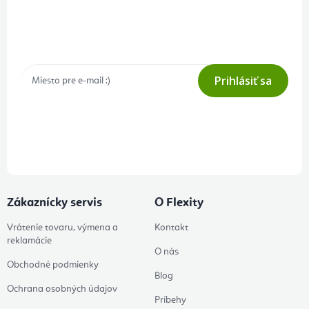
Prihlásenie odberu newslettera
Tajné akcie, výpredaje a súťaže na váš e-mail
Prihlásiť sa
Prihlásením odberu súhlasíte s
podmienkami ochrany osobných
údajov
Zákaznícky servis
O Flexity
Vrátenie tovaru, výmena a
Kontakt
reklamácie
O nás
Obchodné podmienky
Blog
Ochrana osobných údajov
Príbehy