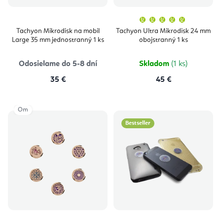
Priemern
hodnoten
produktu
Tachyon Mikrodisk na mobil
Tachyon Ultra Mikrodisk 24 mm
je
Large 35 mm jednostranný 1 ks
obojstranný 1 ks
5,0
z
5
hviezdičie
Odosielame do 5-8 dní
Skladom
(1 ks)
35 €
45 €
Om
Bestseller