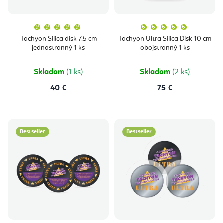
Priemerné
Priemern
hodnotenie
hodnoten
produktu
produktu
Tachyon Silica disk 7,5 cm
Tachyon Ultra Silica Disk 10 cm
je
je
jednostranný 1 ks
obojstranný 1 ks
5,0
5,0
z
z
5
5
hviezdičiek.
hviezdičie
Skladom
(1 ks)
Skladom
(2 ks)
40 €
75 €
Bestseller
Bestseller