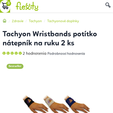
Prejsť
NÁKUPNÝ
na
obsah
KOŠÍK
Domov
Zdravie
Tachyon
Tachyonové doplnky
Tachyon Wristbands potítko
nátepník na ruku 2 ks
Priemerné
2 hodnotenia
Podrobnosti hodnotenia
hodnotenie
produktu
je
5,0
Bestseller
z
5
hviezdičiek.