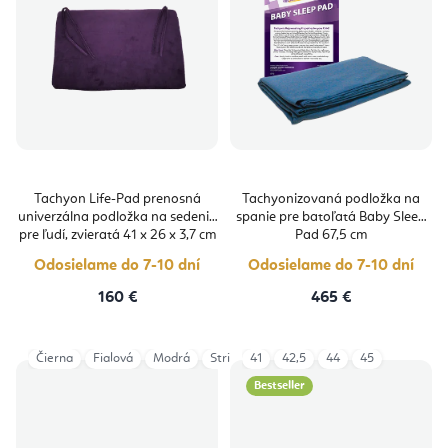
Tachyon Life-Pad prenosná
Tachyonizovaná podložka na
univerzálna podložka na sedenie
spanie pre batoľatá Baby Sleep
pre ľudí, zvieratá 41 x 26 x 3,7 cm
Pad 67,5 cm
Odosielame do 7-10 dní
Odosielame do 7-10 dní
160 €
465 €
Čierna
Fialová
Modrá
Strieborná
41
42,5
Zelená
44
Zlatá
45
Bestseller