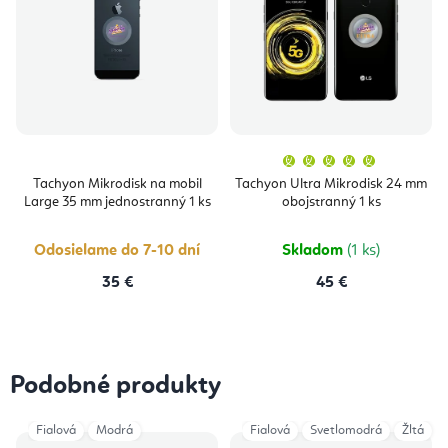
Priemern
hodnoten
produktu
Tachyon Mikrodisk na mobil
Tachyon Ultra Mikrodisk 24 mm
je
Large 35 mm jednostranný 1 ks
obojstranný 1 ks
5,0
z
5
hviezdičie
Odosielame do 7-10 dní
Skladom
(1 ks)
35 €
45 €
Podobné produkty
Fialová
Modrá
Fialová
Svetlomodrá
Žltá