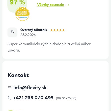
97 %
e
Všetky recenzie
Overený zákazník
28.2.2024
Super komunikácia rýchle dodanie a veľký výber
tovaru.
Kontakt
info
@
flexity.sk
+421 233 070 495