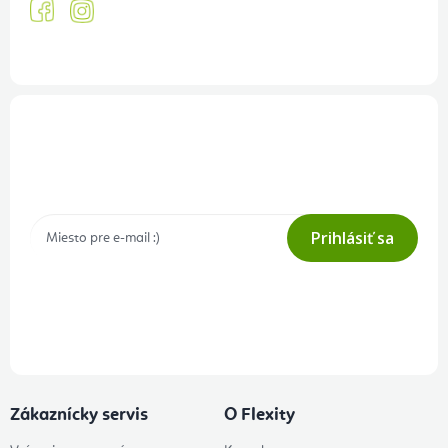
Prihlásenie odberu newslettera
Tajné akcie, výpredaje a súťaže na váš e-mail
Prihlásiť sa
Prihlásením odberu súhlasíte s
podmienkami ochrany osobných
údajov
Zákaznícky servis
O Flexity