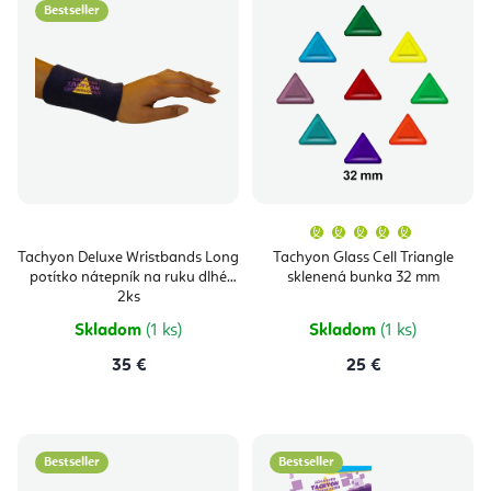
Bestseller
Priemern
hodnoten
produktu
Tachyon Deluxe Wristbands Long
Tachyon Glass Cell Triangle
je
potítko nátepník na ruku dlhé
sklenená bunka 32 mm
5,0
z
2ks
5
hviezdičie
Skladom
(1 ks)
Skladom
(1 ks)
35 €
25 €
Bestseller
Bestseller