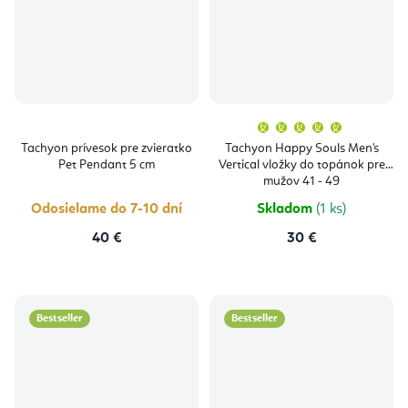
Priemern
hodnoten
produktu
Tachyon prívesok pre zvieratko
Tachyon Happy Souls Men's
je
Pet Pendant 5 cm
Vertical vložky do topánok pre
5,0
z
mužov 41 - 49
5
hviezdičie
Odosielame do 7-10 dní
Skladom
(1 ks)
40 €
30 €
Bestseller
Bestseller