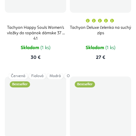
Priemern
hodnoten
produktu
Tachyon Happy Souls Women's
Tachyon Deluxe čelenka na suchý
je
vložky do topánok dámske 37 –
zips
5,0
z
41
5
hviezdičie
Skladom
(1 ks)
Skladom
(1 ks)
30 €
27 €
Červená
Fialová
Modrá
Oranžová
Svetlomodrá
Žltá
Bestseller
Bestseller