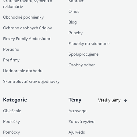
Vrátenie tovaru, výmena a
Kontakt
reklamácie
O nás
Obchodné podmienky
Blog
Ochrana osobných údajov
Príbehy
Flexity Family Ambasádori
E-booky na stiahnutie
Poradňa
Spolupracujeme
Pre firmy
Osobný odber
Hodnotenie obchodu
Skontrolovať stav objednávky
Kategorie
Témy
Všetky témy
Oblečenie
Acroyoga
Podložky
Zdravá výživa
Pomôcky
Ajurvéda