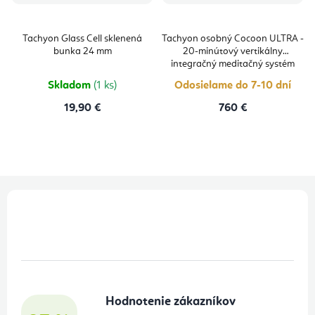
Tachyon Glass Cell sklenená
Tachyon osobný Cocoon ULTRA -
bunka 24 mm
20-minútový vertikálny
integračný meditačný systém
Skladom
(1 ks)
Odosielame do 7-10 dní
19,90 €
760 €
Z
á
p
ä
t
Hodnotenie zákazníkov
i