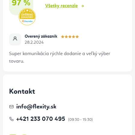
97 %
e
Všetky recenzie
Overený zákazník
28.2.2024
Super komunikácia rýchle dodanie a veľký výber
tovaru.
Kontakt
info
@
flexity.sk
+421 233 070 495