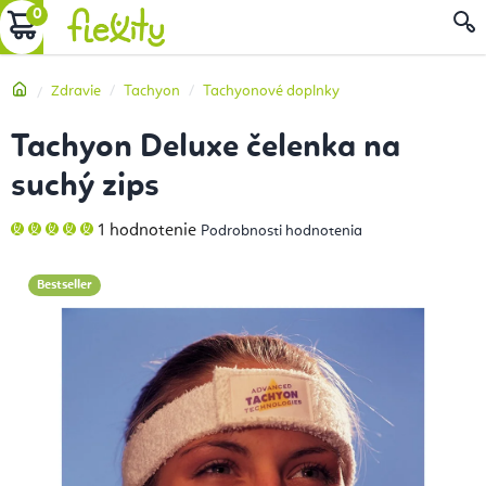
Prejsť
NÁKUPNÝ
na
obsah
KOŠÍK
Domov
Zdravie
Tachyon
Tachyonové doplnky
Tachyon Deluxe čelenka na
suchý zips
Priemerné
1 hodnotenie
Podrobnosti hodnotenia
hodnotenie
produktu
je
5,0
Bestseller
z
5
hviezdičiek.