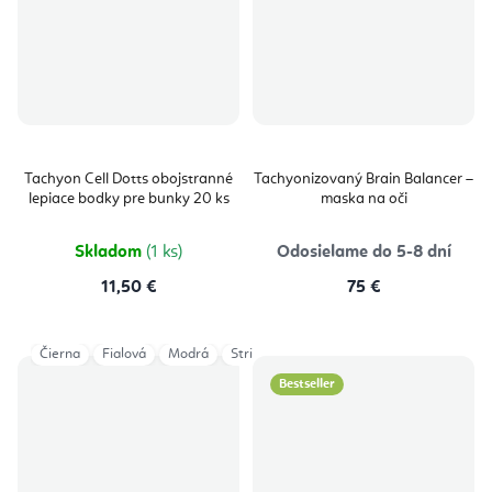
Tachyon Cell Dotts obojstranné
Tachyonizovaný Brain Balancer –
lepiace bodky pre bunky 20 ks
maska na oči
Skladom
(1 ks)
Odosielame do 5-8 dní
11,50 €
75 €
Čierna
Fialová
Modrá
Strieborná
Zelená
Zlatá
Bestseller