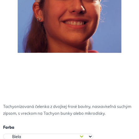
Tachyonizovaná čelenka z dvojitej froté bavlny, nastaviteľná suchým
zipsom, s vreckom na Tachyon bunky alebo mikrodisky.
Farba