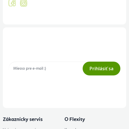
Prihlásenie odberu newslettera
Tajné akcie, výpredaje a súťaže na váš e-mail
Prihlásiť sa
Prihlásením odberu súhlasíte s
podmienkami ochrany osobných
údajov
Zákaznícky servis
O Flexity