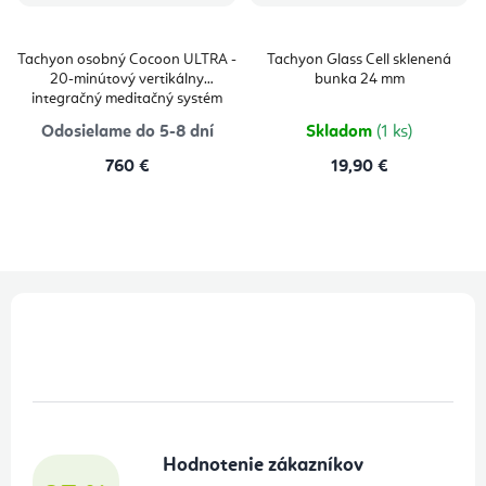
Tachyon osobný Cocoon ULTRA -
Tachyon Glass Cell sklenená
20-minútový vertikálny
bunka 24 mm
integračný meditačný systém
Odosielame do 5-8 dní
Skladom
(1 ks)
760 €
19,90 €
Z
á
p
ä
t
Hodnotenie zákazníkov
i