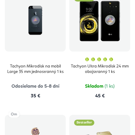
Priemern
hodnoten
produktu
Tachyon Mikrodisk na mobil
Tachyon Ultra Mikrodisk 24 mm
je
Large 35 mm jednostranný 1 ks
obojstranný 1 ks
5,0
z
5
hviezdičie
Odosielame do 5-8 dní
Skladom
(1 ks)
35 €
45 €
Om
Bestseller