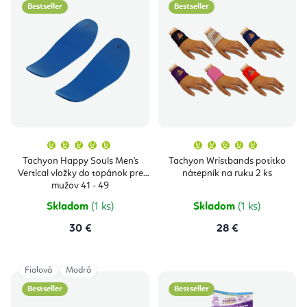
Bestseller
Bestseller
Priemerné
Priemern
hodnotenie
hodnoten
produktu
produktu
Tachyon Happy Souls Men's
Tachyon Wristbands potítko
je
je
Vertical vložky do topánok pre
nátepník na ruku 2 ks
5,0
5,0
z
z
mužov 41 - 49
5
5
hviezdičiek.
hviezdičie
Skladom
(1 ks)
Skladom
(1 ks)
30 €
28 €
Fialová
Modrá
Bestseller
Bestseller