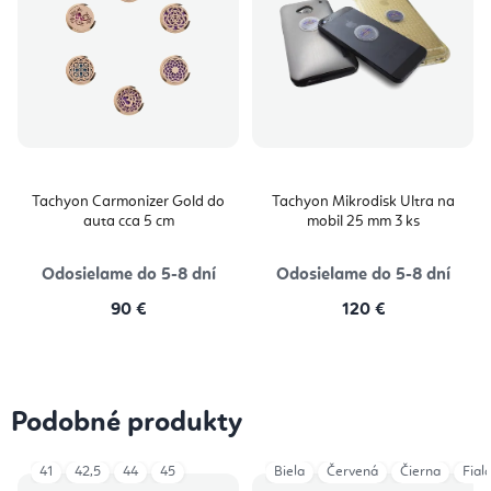
Tachyon Carmonizer Gold do
Tachyon Mikrodisk Ultra na
auta cca 5 cm
mobil 25 mm 3 ks
Odosielame do 5-8 dní
Odosielame do 5-8 dní
90 €
120 €
Podobné produkty
41
42,5
44
45
Biela
Červená
Čierna
Fial