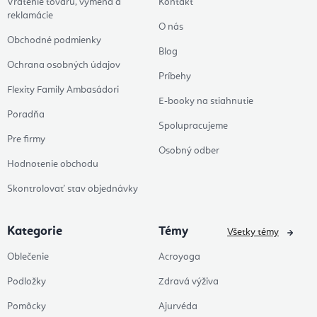
Vrátenie tovaru, výmena a
Kontakt
reklamácie
O nás
Obchodné podmienky
Blog
Ochrana osobných údajov
Príbehy
Flexity Family Ambasádori
E-booky na stiahnutie
Poradňa
Spolupracujeme
Pre firmy
Osobný odber
Hodnotenie obchodu
Skontrolovať stav objednávky
Kategorie
Témy
Všetky témy
Oblečenie
Acroyoga
Podložky
Zdravá výživa
Pomôcky
Ajurvéda