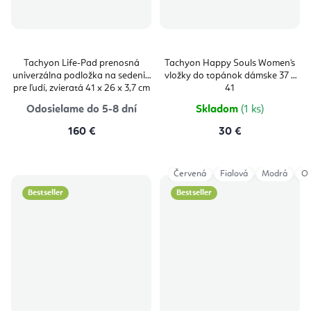
Tachyon Life-Pad prenosná
Tachyon Happy Souls Women's
univerzálna podložka na sedenie
vložky do topánok dámske 37 –
pre ľudí, zvieratá 41 x 26 x 3,7 cm
41
Odosielame do 5-8 dní
Skladom
(1 ks)
160 €
30 €
Červená
Fialová
Modrá
Or
Bestseller
Bestseller