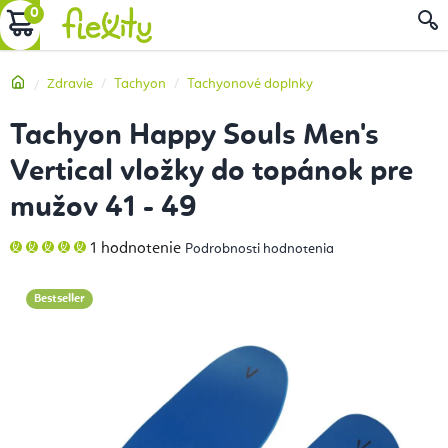
Prejsť
NÁKUPNÝ
na
obsah
KOŠÍK
Domov
Zdravie
Tachyon
Tachyonové doplnky
Tachyon Happy Souls Men's
Vertical vložky do topánok pre
mužov 41 - 49
Priemerné
1 hodnotenie
Podrobnosti hodnotenia
hodnotenie
produktu
je
5,0
Bestseller
z
5
hviezdičiek.