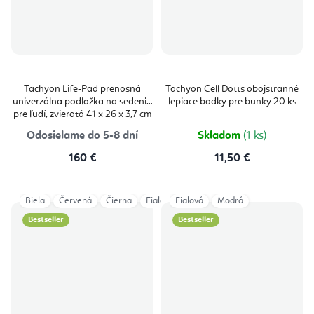
Tachyon Life-Pad prenosná
Tachyon Cell Dotts obojstranné
univerzálna podložka na sedenie
lepiace bodky pre bunky 20 ks
pre ľudí, zvieratá 41 x 26 x 3,7 cm
Odosielame do 5-8 dní
Skladom
(1 ks)
160 €
11,50 €
Biela
Červená
Čierna
Fialová
Fialová
Modrá
Modrá
Sivá
Bestseller
Bestseller