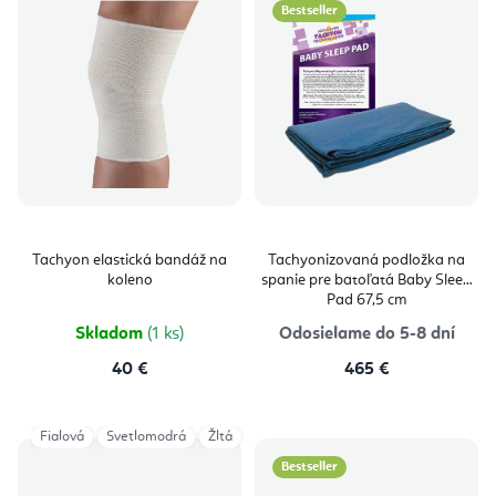
Bestseller
Tachyon elastická bandáž na
Tachyonizovaná podložka na
koleno
spanie pre batoľatá Baby Sleep
Pad 67,5 cm
Skladom
(1 ks)
Odosielame do 5-8 dní
40 €
465 €
Fialová
Svetlomodrá
Žltá
Bestseller