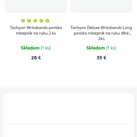
Priemerné
hodnotenie
produktu
Tachyon Wristbands potítko
Tachyon Deluxe Wristbands Long
je
nátepník na ruku 2 ks
potítko nátepník na ruku dlhé
5,0
z
2ks
5
hviezdičiek.
Skladom
(1 ks)
Skladom
(1 ks)
28 €
35 €
Z
á
p
ä
t