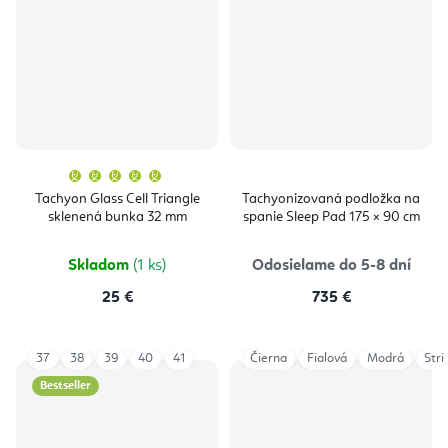
Priemerné
hodnotenie
produktu
Tachyon Glass Cell Triangle
Tachyonizovaná podložka na
je
sklenená bunka 32 mm
spanie Sleep Pad 175 × 90 cm
5,0
z
5
hviezdičiek.
Skladom
(1 ks)
Odosielame do 5-8 dní
25 €
735 €
37
38
39
40
41
Čierna
Fialová
Modrá
Str
Bestseller