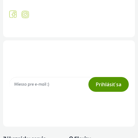
Prihlásenie odberu newslettera
Tajné akcie, výpredaje a súťaže na váš e-mail
Prihlásiť sa
Prihlásením odberu súhlasíte s
podmienkami ochrany osobných
údajov