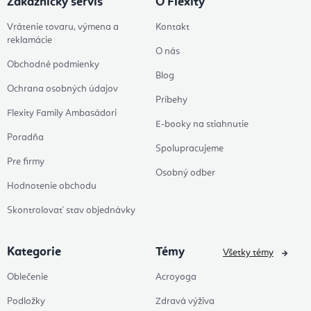
Zákaznícky servis
O Flexity
Vrátenie tovaru, výmena a
Kontakt
reklamácie
O nás
Obchodné podmienky
Blog
Ochrana osobných údajov
Príbehy
Flexity Family Ambasádori
E-booky na stiahnutie
Poradňa
Spolupracujeme
Pre firmy
Osobný odber
Hodnotenie obchodu
Skontrolovať stav objednávky
Kategorie
Témy
Všetky témy
Oblečenie
Acroyoga
Podložky
Zdravá výživa