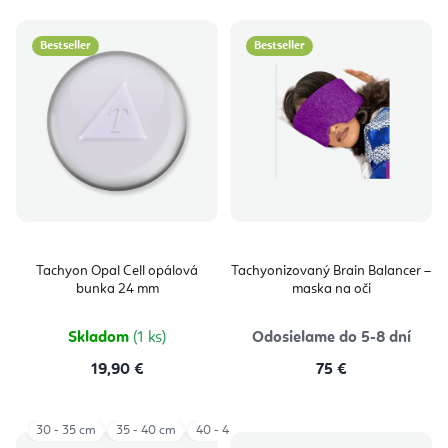
Bestseller
Bestseller
Tachyon Opal Cell opálová
Tachyonizovaný Brain Balancer –
bunka 24 mm
maska na oči
Skladom
(1 ks)
Odosielame do 5-8 dní
19,90 €
75 €
30 - 35 cm
35 - 40 cm
40 - 45 cm
45 - 50 cm
50 - 55 cm
55