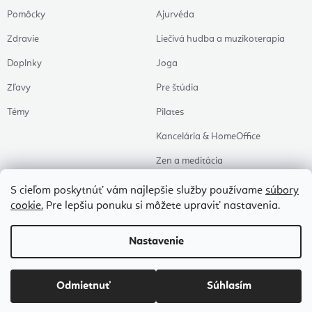
Pomôcky
Ajurvéda
Zdravie
Liečivá hudba a muzikoterapia
Doplnky
Joga
Zľavy
Pre štúdia
Témy
Pilates
Kancelária & HomeOffice
Zen a meditácia
Aromaterapia
S cieľom poskytnúť vám najlepšie služby používame
súbory
cookie.
Pre lepšiu ponuku si môžete upraviť nastavenia.
Zdravý spánok
Naše obľúbené
Nastavenie
Copyright 2026
Flexity
. Všetky práva vyhradené.
Upraviť nastavenie cookies
Odmietnuť
Súhlasím
Vytvoril Shoptet Premium