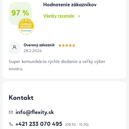
Hodnotenie zákazníkov
i
97 %
e
Všetky recenzie
Overený zákazník
28.2.2024
Super komunikácia rýchle dodanie a veľký výber
tovaru.
Kontakt
info
@
flexity.sk
+421 233 070 495