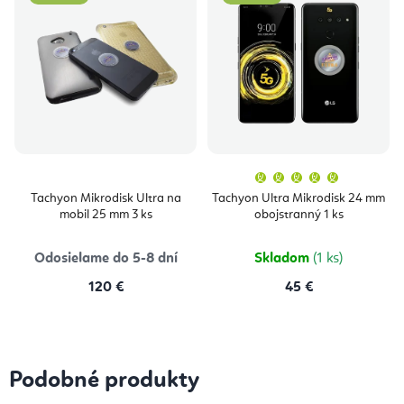
Priemern
hodnoten
produktu
Tachyon Mikrodisk Ultra na
Tachyon Ultra Mikrodisk 24 mm
je
mobil 25 mm 3 ks
obojstranný 1 ks
5,0
z
5
hviezdičie
Odosielame do 5-8 dní
Skladom
(1 ks)
120 €
45 €
Podobné produkty