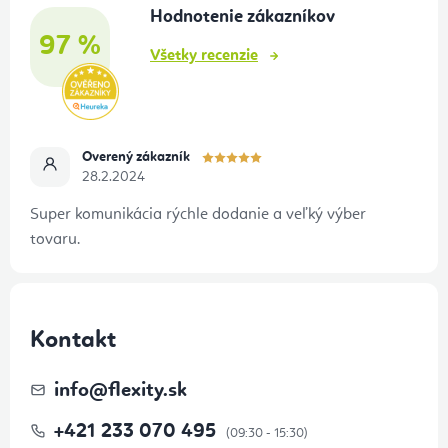
Hodnotenie zákazníkov
i
97 %
e
Všetky recenzie
Overený zákazník
28.2.2024
Super komunikácia rýchle dodanie a veľký výber
tovaru.
Kontakt
info
@
flexity.sk
+421 233 070 495