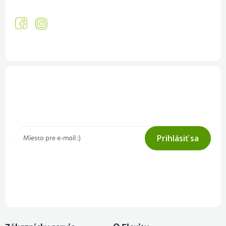
Prihlásenie odberu newslettera
Tajné akcie, výpredaje a súťaže na váš e-mail
Prihlásiť sa
Prihlásením odberu súhlasíte s
podmienkami ochrany osobných
údajov