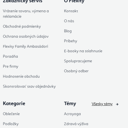
Zákaznícky servis
O Flexity
Vrátenie tovaru, výmena a
Kontakt
reklamácie
O nás
Obchodné podmienky
Blog
Ochrana osobných údajov
Príbehy
Flexity Family Ambasádori
E-booky na stiahnutie
Poradňa
Spolupracujeme
Pre firmy
Osobný odber
Hodnotenie obchodu
Skontrolovať stav objednávky
Kategorie
Témy
Všetky témy
Oblečenie
Acroyoga
Podložky
Zdravá výživa