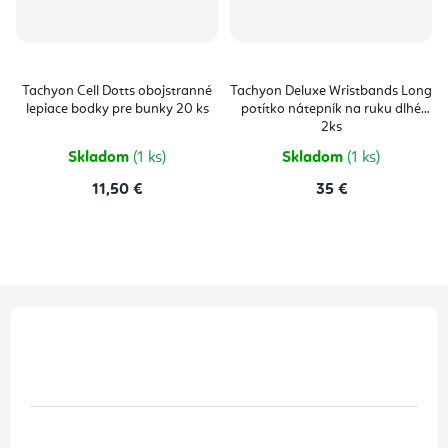
Tachyon Cell Dotts obojstranné
Tachyon Deluxe Wristbands Long
lepiace bodky pre bunky 20 ks
potítko nátepník na ruku dlhé
2ks
Skladom
(1 ks)
Skladom
(1 ks)
11,50 €
35 €
Z
á
p
ä
t