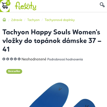
Prejsť
NÁKUPNÝ
na
obsah
KOŠÍK
Domov
Zdravie
Tachyon
Tachyonové doplnky
Tachyon Happy Souls Women's
vložky do topánok dámske 37 –
41
Priemerné
Neohodnotené
Podrobnosti hodnotenia
hodnotenie
produktu
je
0,0
Bestseller
z
5
hviezdičiek.