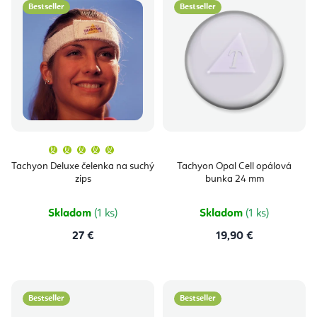
Bestseller
Bestseller
Priemerné
hodnotenie
produktu
Tachyon Deluxe čelenka na suchý
Tachyon Opal Cell opálová
je
zips
bunka 24 mm
5,0
z
5
hviezdičiek.
Skladom
(1 ks)
Skladom
(1 ks)
27 €
19,90 €
Bestseller
Bestseller