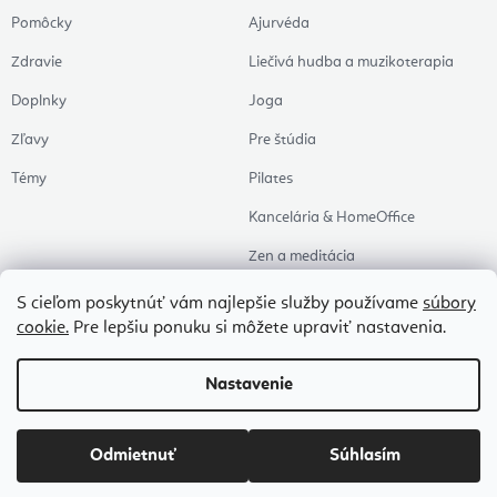
Pomôcky
Ajurvéda
Zdravie
Liečivá hudba a muzikoterapia
Doplnky
Joga
Zľavy
Pre štúdia
Témy
Pilates
Kancelária & HomeOffice
Zen a meditácia
Aromaterapia
S cieľom poskytnúť vám najlepšie služby používame
súbory
cookie.
Pre lepšiu ponuku si môžete upraviť nastavenia.
Zdravý spánok
Naše obľúbené
Nastavenie
Copyright 2026
Flexity
. Všetky práva vyhradené.
Upraviť nastavenie cookies
Odmietnuť
Súhlasím
Vytvoril Shoptet Premium