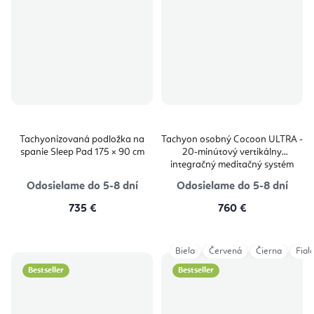
Tachyonizovaná podložka na
Tachyon osobný Cocoon ULTRA -
spanie Sleep Pad 175 × 90 cm
20-minútový vertikálny
integračný meditačný systém
Odosielame do 5-8 dní
Odosielame do 5-8 dní
735 €
760 €
Biela
Červená
Čierna
Fial
Bestseller
Bestseller