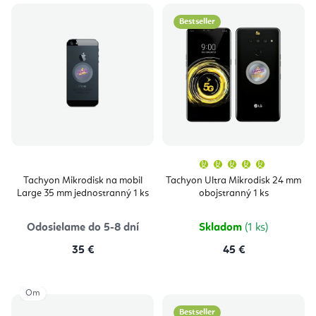
Bestseller
Priemern
hodnoten
produktu
Tachyon Mikrodisk na mobil
Tachyon Ultra Mikrodisk 24 mm
je
Large 35 mm jednostranný 1 ks
obojstranný 1 ks
5,0
z
5
hviezdičie
Odosielame do 5-8 dní
Skladom
(1 ks)
35 €
45 €
Om
Bestseller