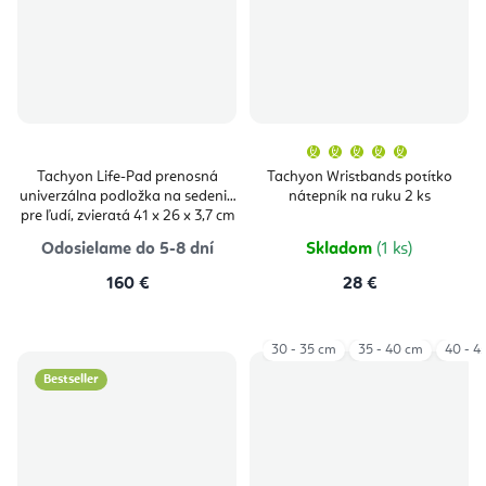
Priemern
hodnoten
produktu
Tachyon Life-Pad prenosná
Tachyon Wristbands potítko
je
univerzálna podložka na sedenie
nátepník na ruku 2 ks
5,0
z
pre ľudí, zvieratá 41 x 26 x 3,7 cm
5
hviezdičie
Odosielame do 5-8 dní
Skladom
(1 ks)
160 €
28 €
30 - 35 cm
35 - 40 cm
40 - 4
Bestseller