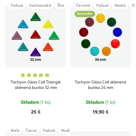
Fialová
Svetlomodrá
Žltá
Červená
Fialová
Modrá
Or
Bestseller
Priemerné
hodnotenie
produktu
Tachyon Glass Cell Triangle
Tachyon Glass Cell sklenená
je
sklenená bunka 32 mm
bunka 24 mm
5,0
z
5
hviezdičiek.
Skladom
(1 ks)
Skladom
(1 ks)
25 €
19,90 €
Biela
Čierna
Fialová
Modrá