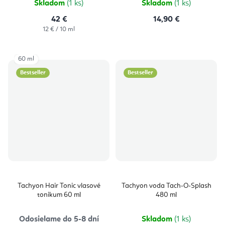
Skladom
(1 ks)
Skladom
(1 ks)
42 €
14,90 €
Jednotková
12 € / 10 ml
cena:
60 ml
Bestseller
Bestseller
Tachyon Hair Tonic vlasové
Tachyon voda Tach-O-Splash
tonikum 60 ml
480 ml
Odosielame do 5-8 dní
Skladom
(1 ks)