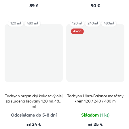
89 €
50 €
120 ml
480 ml
120ml
240ml
480ml
Akcia
Tachyon organický kokosový olej
Tachyon Ultra-Balance masážny
za studena lisovaný 120 ml, 480
krém 120 / 240 / 480 ml
ml
Odosielame do 5-8 dní
Skladom
(1 ks)
24 €
25 €
od
od