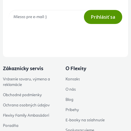
Prihlásiť sa
Prihlásením odberu súhlasíte s
podmienkami ochrany osobných
údajov
Zákaznícky servis
O Flexity
Vrátenie tovaru, výmena a
Kontakt
reklamácie
O nás
Obchodné podmienky
Blog
Ochrana osobných údajov
Príbehy
Flexity Family Ambasádori
E-booky na stiahnutie
Poradňa
Spolupracujeme