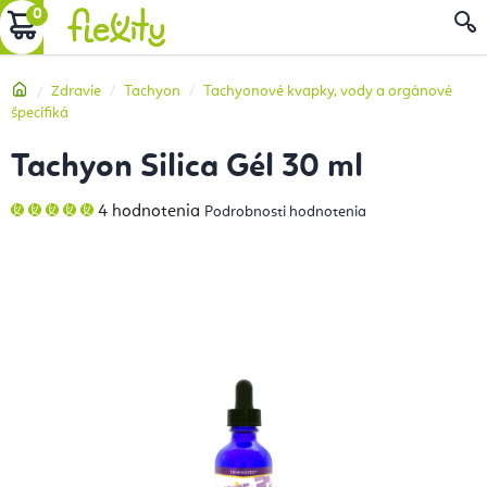
Prejsť
NÁKUPNÝ
na
obsah
KOŠÍK
Domov
Zdravie
Tachyon
Tachyonové kvapky, vody a orgánové
špecifiká
Tachyon Silica Gél 30 ml
Priemerné
4 hodnotenia
Podrobnosti hodnotenia
hodnotenie
produktu
je
5,0
z
5
hviezdičiek.