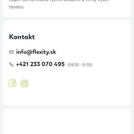
tovaru.
Kontakt
info
@
flexity.sk
+421 233 070 495
Prihlásenie odberu newslettera
Tajné akcie, výpredaje a súťaže na váš e-mail