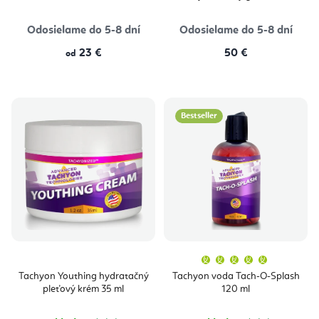
Odosielame do 5-8 dní
Odosielame do 5-8 dní
23 €
50 €
od
Bestseller
Priemern
hodnoten
produktu
Tachyon Youthing hydratačný
Tachyon voda Tach-O-Splash
je
pleťový krém 35 ml
120 ml
5,0
z
5
hviezdičie