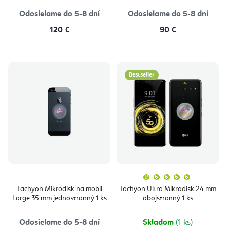
Odosielame do 5-8 dní
Odosielame do 5-8 dní
120 €
90 €
Bestseller
Priemern
hodnoten
produktu
Tachyon Mikrodisk na mobil
Tachyon Ultra Mikrodisk 24 mm
je
Large 35 mm jednostranný 1 ks
obojstranný 1 ks
5,0
z
5
hviezdičie
Odosielame do 5-8 dní
Skladom
(1 ks)