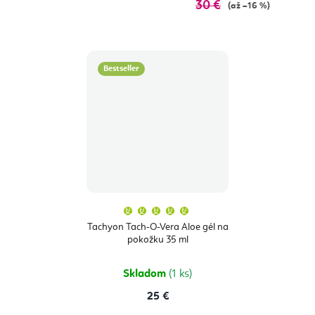
30 €
(až –16 %)
Bestseller
Priemerné
hodnotenie
produktu
Tachyon Tach-O-Vera Aloe gél na
je
pokožku 35 ml
5,0
z
5
hviezdičiek.
Skladom
(1 ks)
25 €