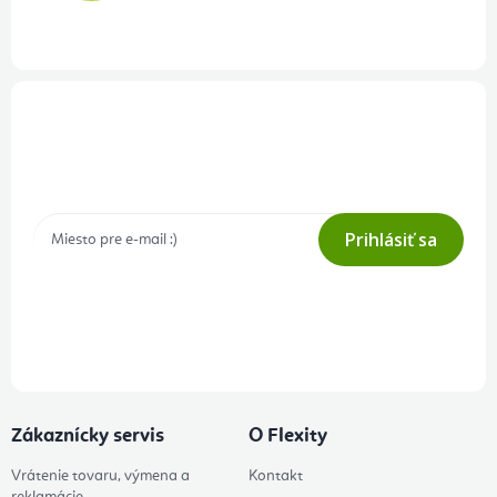
Prihlásenie odberu newslettera
Tajné akcie, výpredaje a súťaže na váš e-mail
Prihlásiť sa
Prihlásením odberu súhlasíte s
podmienkami ochrany osobných
údajov
Zákaznícky servis
O Flexity
Vrátenie tovaru, výmena a
Kontakt