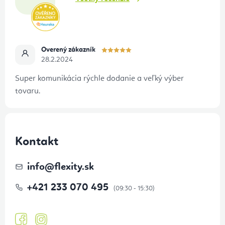
e
Overený zákazník
28.2.2024
Super komunikácia rýchle dodanie a veľký výber
tovaru.
Kontakt
info
@
flexity.sk
+421 233 070 495