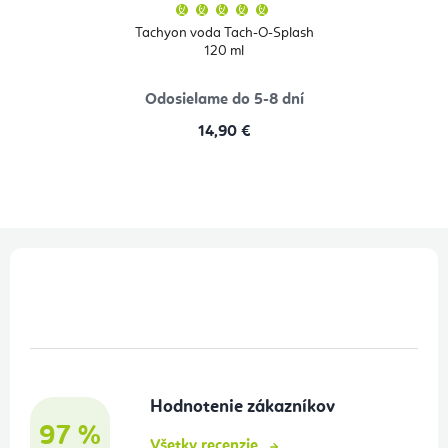
Priemerné
hodnotenie
produktu
Tachyon voda Tach-O-Splash
je
120 ml
5,0
z
5
hviezdičiek.
Odosielame do 5-8 dní
14,90 €
Z
á
p
ä
t
Hodnotenie zákazníkov
i
97 %
Všetky recenzie