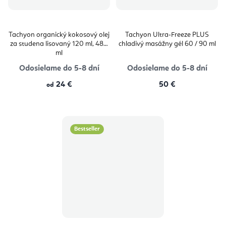
Tachyon organický kokosový olej
Tachyon Ultra-Freeze PLUS
za studena lisovaný 120 ml, 480
chladivý masážny gél 60 / 90 ml
ml
Odosielame do 5-8 dní
Odosielame do 5-8 dní
24 €
50 €
od
Bestseller