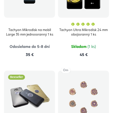
Priemern
hodnoten
produktu
Tachyon Mikrodisk na mobil
Tachyon Ultra Mikrodisk 24 mm
je
Large 35 mm jednostranný 1 ks
obojstranný 1 ks
5,0
z
5
hviezdičie
Odosielame do 5-8 dní
Skladom
(1 ks)
35 €
45 €
Om
Bestseller