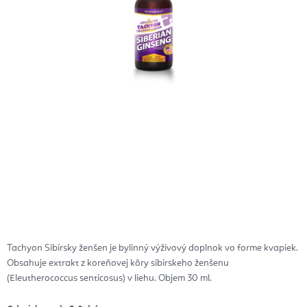
Tachyon Sibírsky ženšen je bylinný výživový doplnok vo forme kvapiek.
Obsahuje extrakt z koreňovej kôry sibírskeho ženšenu
(Eleutherococcus senticosus) v liehu. Objem 30 ml.