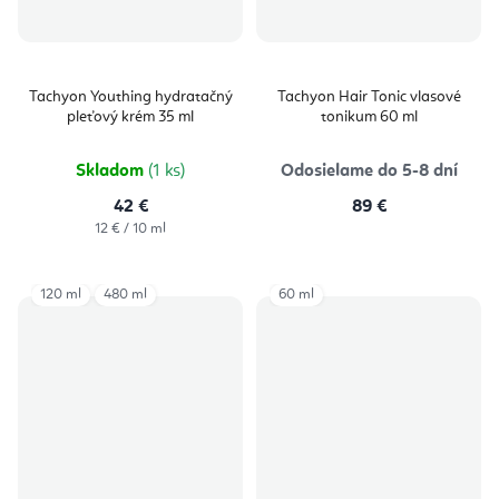
Tachyon Youthing hydratačný
Tachyon Hair Tonic vlasové
pleťový krém 35 ml
tonikum 60 ml
Skladom
(1 ks)
Odosielame do 5-8 dní
42 €
89 €
Jednotková
12 € / 10 ml
cena:
120 ml
480 ml
60 ml