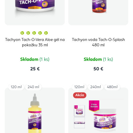
Priemerné
hodnotenie
produktu
Tachyon Tach-O-Vera Aloe gél na
Tachyon voda Tach-O-Splash
je
pokožku 35 ml
480 ml
5,0
z
5
hviezdičiek.
Skladom
(1 ks)
Skladom
(1 ks)
25 €
50 €
120 ml
240 ml
120ml
240ml
480ml
Akcia