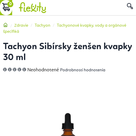
Prejsť
NÁKUPNÝ
na
obsah
KOŠÍK
Domov
Zdravie
Tachyon
Tachyonové kvapky, vody a orgánové
špecifiká
Tachyon Sibírsky ženšen kvapky
30 ml
Priemerné
Neohodnotené
Podrobnosti hodnotenia
hodnotenie
produktu
je
0,0
z
5
hviezdičiek.