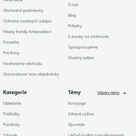
reklamácie
O nás
Obchodné podmienky
Blog
Ochrana osobných údajov
Príbehy
Flexity Family Ambasádori
E-booky na stiahnutie
Poradňa
Spolupracujeme
Pre firmy
Osobný odber
Hodnotenie obchodu
Skontrolovať stav objednávky
Kategorie
Témy
Všetky témy
Oblečenie
Acroyoga
Podložky
Zdravá výživa
Pomôcky
Ajurvéda
Zdravie
Liečivá hudba a muzikoterapia