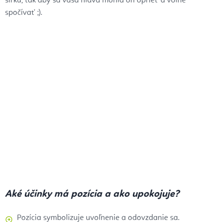
šírku, tak aby sa vaša hlava mohla oň oprieť a voľne
spočívať ;).
Aké účinky má pozícia a ako upokojuje?
Pozícia symbolizuje uvoľnenie a odovzdanie sa.