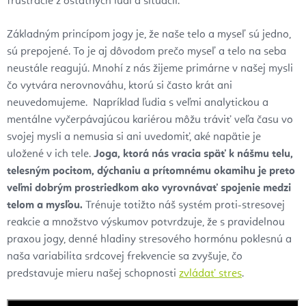
frustrácie z ostatných ľudí a situácií.
Základným princípom jogy je, že naše telo a myseľ sú jedno,
sú prepojené. To je aj dôvodom prečo myseľ a telo na seba
neustále reagujú. Mnohí z nás žijeme primárne v našej mysli
čo vytvára nerovnováhu, ktorú si často krát ani
neuvedomujeme. Napríklad ľudia s veľmi analytickou a
mentálne vyčerpávajúcou kariérou môžu tráviť veľa času vo
svojej mysli a nemusia si ani uvedomiť, aké napätie je
uložené v ich tele.
Joga, ktorá nás vracia späť k nášmu telu,
telesným pocitom, dýchaniu a prítomnému okamihu je preto
veľmi dobrým prostriedkom ako vyrovnávať spojenie medzi
telom a mysľou.
Trénuje totižto náš systém proti-stresovej
reakcie a množstvo výskumov potvrdzuje, že s pravidelnou
praxou jogy, denné hladiny stresového hormónu poklesnú a
naša variabilita srdcovej frekvencie sa zvyšuje, čo
predstavuje mieru našej schopnosti
zvládať stres
.