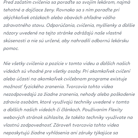
Pred začatím cvičenia sa poraďte so svojím lekárom, najmä
tehotné a dojčiace ženy. Rovnako sa s ním poraďte pri
akýchkoľvek otázkach alebo obavách ohľadne vášho
zdravotného stavu. Odporúčania, cvičenia, myšlienky a ďalšie
názory uvedené na tejto stránke odrážajú naše vlastné
skúsenosti a nie sú určené, aby nahradili odbornú lekársku
pomoc.
Nie všetky cvičenia a pozície v tomto videu a ďalších našich
videách sú vhodné pre všetky osoby. Pri akomkoľvek cvičení
alebo účasti na akomkoľvek cvičebnom programe existuje
možnosť fyzického zranenia. Tvorcovia tohto videa
nezodpovedajú za žiadne zranenia, nehody alebo poškodenie
zdravia osobám, ktoré využívajú techniky uvedené v tomto
a ďalších našich videách či článkoch. Používaním Flexity
webových stránok súhlasíte, že takéto techniky využívate na
vlastnú zodpovednosť. Zároveň tvorcovia tohto videa
neposkytujú žiadne vyhlásenia ani záruky týkajúce sa