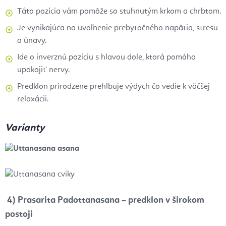
Táto pozícia vám pomôže so stuhnutým krkom a chrbtom.
Je vynikajúca na uvoľnenie prebytočného napätia, stresu
a únavy.
Ide o inverznú pozíciu s hlavou dole, ktorá pomáha
upokojiť nervy.
Predklon prirodzene prehlbuje výdych čo vedie k väčšej
relaxácii.
Varianty
4) Prasarita Padottanasana – predklon v širokom
postoji