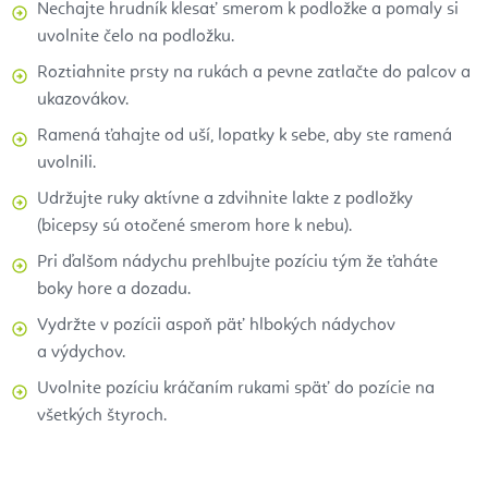
Nechajte hrudník klesať smerom k podložke a pomaly si
uvolnite čelo na podložku.
Roztiahnite prsty na rukách a pevne zatlačte do palcov a
ukazovákov.
Ramená ťahajte od uší, lopatky k sebe, aby ste ramená
uvolnili.
Udržujte ruky aktívne a zdvihnite lakte z podložky
(bicepsy sú otočené smerom hore k nebu).
Pri ďalšom nádychu prehlbujte pozíciu tým že ťaháte
boky hore a dozadu.
Vydržte v pozícii aspoň päť hlbokých nádychov
a výdychov.
Uvolnite pozíciu kráčaním rukami späť do pozície na
všetkých štyroch.