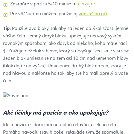
Zostaňte v pozícii 5-10 minút a
relaxujte
.
Pre väčšiu tmu môžete použiť aj
vankúš na oči
Tip:
Použite dva bloky, tak aby sa jeden dotýkal sčasti jemne
vášho čela. Jemný dotyk bloku, upokojuje nervový systém
rovnakým spôsobom, ako dotyk od niekoho, koho máte radi
:). Znižuje tiež tlak v hlave, ktorý sa zvyšuje, keď sme v strese.
Jeden blok umiestnite na zem asi 10 cm nad temenom hlavy
(blok dajte na výšku). Umiestnite druhý blok na ten, ktorý je
nad hlavou a nakloňte ho tak, aby ste ho mali opretý o vaše
čelo.
Aké účinky má pozícia a ako upokojuje?
Ide o pozíciu s dôrazom na úplnú relaxáciu celého tela.
Pomáha navodiť stav hlbokej relaxácie tým, že spomaľuje