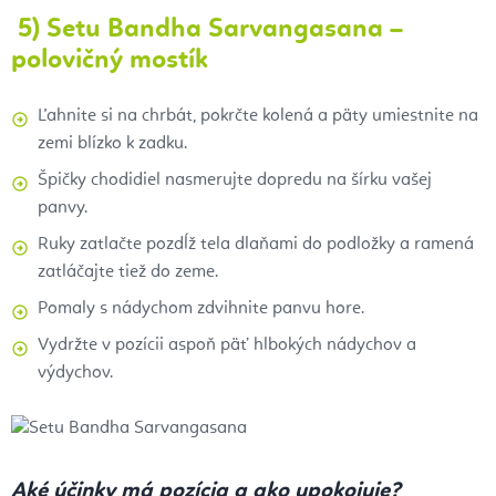
5) Setu Bandha Sarvangasana –
polovičný mostík
Ľahnite si na chrbát, pokrčte kolená a päty umiestnite na
zemi blízko k zadku.
Špičky chodidiel nasmerujte dopredu na šírku vašej
panvy.
Ruky zatlačte pozdĺž tela dlaňami do podložky a ramená
zatláčajte tiež do zeme.
Pomaly s nádychom zdvihnite panvu hore.
Vydržte v pozícii aspoň päť hlbokých nádychov a
výdychov.
Aké účinky má pozícia a ako upokojuje?