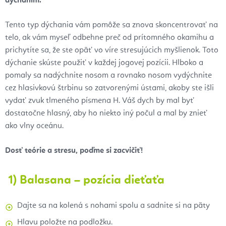
dýchaním.
Tento typ dýchania vám pomôže sa znova skoncentrovať na
telo, ak vám myseľ odbehne preč od prítomného okamihu a
prichytíte sa, že ste opäť vo víre stresujúcich myšlienok. Toto
dýchanie skúste použiť v každej jogovej pozícii. Hlboko a
pomaly sa nadýchnite nosom a rovnako nosom vydýchnite
cez hlasivkovú štrbinu so zatvorenými ústami, akoby ste išli
vydať zvuk tlmeného písmena H. Váš dych by mal byť
dostatočne hlasný, aby ho niekto iný počul a mal by znieť
ako vlny oceánu.
Dosť teórie a stresu, poďme si zacvičiť!
1)
Balasana – pozícia dieťaťa
Dajte sa na kolená s nohami spolu a sadnite si na päty
Hlavu položte na podložku.