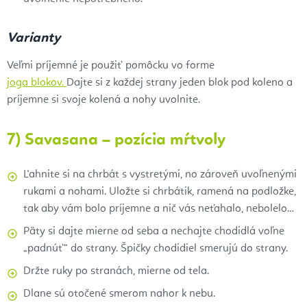
Varianty
Veľmi príjemné je použiť pomôcku vo forme
joga blokov.
Dajte si z každej strany jeden blok pod koleno a
príjemne si svoje kolená a nohy uvolnite.
7) Savasana – pozícia mŕtvoly
Ľahnite si na chrbát s vystretými, no zároveň uvoľnenými
rukami a nohami. Uložte si chrbátik, ramená na podložke,
tak aby vám bolo príjemne a nič vás neťahalo, nebolelo…
Päty si dajte mierne od seba a nechajte chodidlá voľne
„padnúť“ do strany. Špičky chodidiel smerujú do strany.
Držte ruky po stranách, mierne od tela.
Dlane sú otočené smerom nahor k nebu.