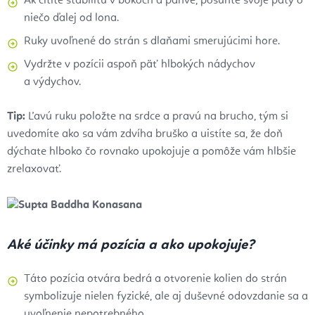
Ak cítite stabilitu v bokoch a panve, posuňte svoje päty o
niečo ďalej od lona.
Ruky uvoľnené do strán s dlaňami smerujúcimi hore.
Vydržte v pozícii aspoň päť hlbokých nádychov
a výdychov.
Tip:
Ľavú ruku položte na srdce a pravú na brucho, tým si
uvedomíte ako sa vám zdvíha bruško a uistíte sa, že doň
dýchate hlboko čo rovnako upokojuje a pomôže vám hlbšie
zrelaxovať.
Aké účinky má pozícia a ako upokojuje?
Táto pozícia otvára bedrá a otvorenie kolien do strán
symbolizuje nielen fyzické, ale aj duševné odovzdanie sa a
uvoľnenie nepotrebného.