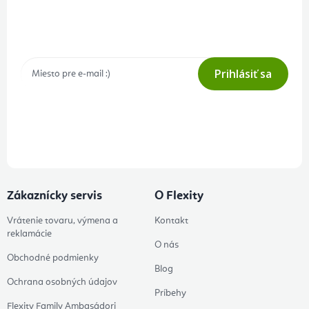
Prihlásenie odberu newslettera
Tajné akcie, výpredaje a súťaže na váš e-mail
Prihlásiť sa
Prihlásením odberu súhlasíte s
podmienkami ochrany osobných
údajov
Zákaznícky servis
O Flexity
Vrátenie tovaru, výmena a
Kontakt
reklamácie
O nás
Obchodné podmienky
Blog
Ochrana osobných údajov
Príbehy
Flexity Family Ambasádori