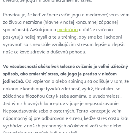
uviedlo, že joga im pomohla zmierniť stres.
Pravdou je, že keď začnete cvičiť jogu a meditovať, stres vám
zo života nezmizne (hlavne v našej konzumnej západnej
spoločnosti). Avšak joga a
meditácia
a ďalšie cvičenia
poskytujú našej mysli a telu tréning, aby sme boli schopní
vyrovnať sa s neustále vznikajúcim stresom lepšie a zlepšiť
naše celkové zdravie a duševnú pohodu.
Vo všeobecnosti akékoľvek telesné cvičenie je veľmi užitočný
spôsob, ako zmierniť stres, ale joga je predsa v niečom
jedinečná.
Od vzpierania alebo spiningu sa odlišuje v tom, že
dokonale kombinuje fyzickú zdatnosť, výdrž, flexibilitu so
základnou filozofiou úcty k sebe samému a uvedomelosti.
Jedným z hlavných konceptov v joge je neposudzovanie.
Neposudzovanie seba a ostatných. Tento koncept je veľmi
nápomocný aj pre odbúravanie stresu, keďže stres často krát
vychádza z našich prehnaných očakávaní voči sebe alebo