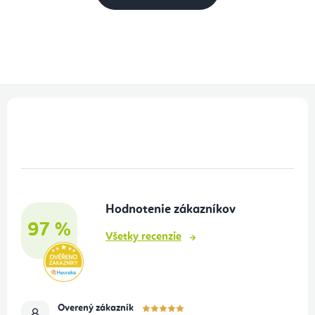
Z
á
p
ä
t
Hodnotenie zákazníkov
i
97 %
e
Všetky recenzie
Overený zákazník