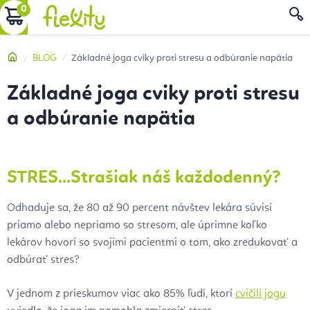
Prejsť
NÁKUPNÝ
na
obsah
KOŠÍK
Domov
BLOG
Základné joga cviky proti stresu a odbúranie napätia
Základné joga cviky proti stresu
a odbúranie napätia
STRES…Strašiak náš každodenný?
Odhaduje sa, že 80 až 90 percent návštev lekára súvisí
priamo alebo nepriamo so stresom, ale úprimne koľko
lekárov hovorí so svojimi pacientmi o tom, ako zredukovať a
odbúrať stres?
V jednom z prieskumov viac ako 85% ľudí, ktorí
cvičili jogu