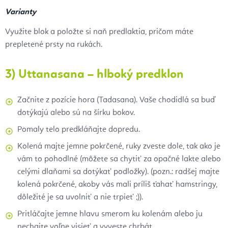
Varianty
Využite blok a položte si naň predlaktia, pričom máte
prepletené prsty na rukách.
3) Uttanasana – hlboký predklon
Začnite z pozície hora (Tadasana). Vaše chodidlá sa buď
dotýkajú alebo sú na šírku bokov.
Pomaly telo predkláňajte dopredu.
Kolená majte jemne pokrčené, ruky zveste dole, tak ako je
vám to pohodlné (môžete sa chytiť za opačné lakte alebo
celými dlaňami sa dotýkať podložky). (pozn.: radšej majte
kolená pokrčené, akoby vás mali príliš ťahať hamstringy,
dôležité je sa uvolniť a nie trpieť ;)).
Pritláčajte jemne hlavu smerom ku kolenám alebo ju
nechajte voľne visieť a vyveste chrbát.