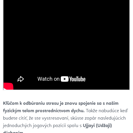
Kľúčom k odbúraniu stresu je znovu spojenie sa s naším
fyzickým telom prostredníctvom dychu.
Takže nabudúce keď
budete cítiť, že ste vystresovaní, skúste zopár nasledujúcich
jednoduchých jogových pozícií spolu s
Ujjayi (Udžaji)