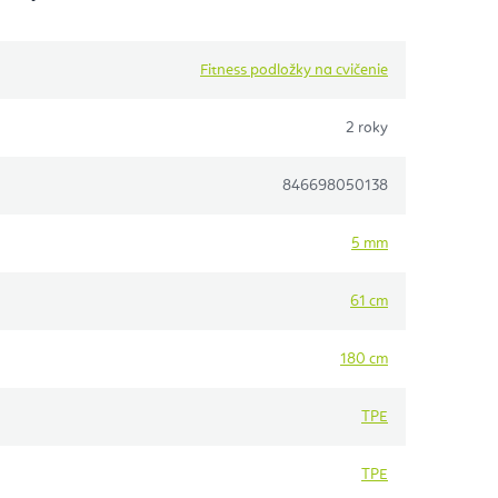
Fitness podložky na cvičenie
2 roky
846698050138
5 mm
61 cm
180 cm
TPE
TPE