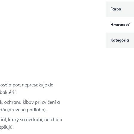
Farba
Hmotnosť
Kategória
osť a pot, nepresakuje do
aktérií.
, ochranu kĺbov pri cvičení a
etón,d
revená podlaha).
ál, ktorý sa nedrobí, netrhá a
epšujú.