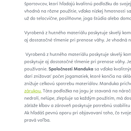
športovcov, ktorí hľadajú kvalitnú podložku do svoje
vhodná na rôzne použitie, vďaka nízkej hmotnosti s
už do telocvične, posilňovne, joga štúdia alebo dom
Vyrobená z hutného materiálu poskytuje skvelý komf
aj dostatočné tlmenie pri prenose váhy. Je vhodná 
V
yrobená z hutného materiálu poskytuje skvelý kom
poskytuje aj dostatočné tlmenie pri prenose váhy. 
používanie.
Spoločnosti Manduka
sa vďaka kvalitn
darí znižovať počet jogamatiek, ktoré končia na sk
znižuje celkovú spotrebu materiálov. Manduka prich
zárukou.
Táto podložka na jogu je stavaná na náročn
nedrolí, nelúpe, zlepšuje sa každým použitím, má do
záťaže kĺbov a zároveň poskytuje potrebnú stabilitu
Ak hľadáš pevnú oporu pri objavovaní toho, čo tvoje
pravá voľba.