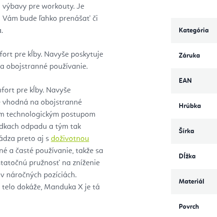
j výbavy pre workouty. Je
a Vám bude ľahko prenášať či
a.
Kategória
ort pre kĺby. Navyše poskytuje
Záruka
na obojstranné používanie.
EAN
fort pre kĺby. Navyše
Je vhodná na obojstranné
Hrúbka
ým technologickým postupom
ládkach odpadu a tým tak
Šírka
ádza preto aj s
doživotnou
é a časté používanie, takže sa
Dĺžka
statočnú pružnosť na zníženie
 v náročných pozíciách.
Materiál
 telo dokáže, Manduka X je tá
Povrch