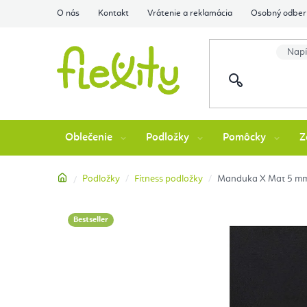
Prejsť
O nás
Kontakt
Vrátenie a reklamácia
Osobný odber 
na
obsah
Oblečenie
Podložky
Pomôcky
Z
Domov
Podložky
Fitness podložky
Manduka X Mat 5 mm 
Bestseller