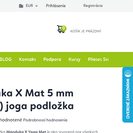
EUR
Prihlásenie
Registrácia
NÁKUPNÝ
KOŠÍK
BLOG
Kontakt
Podpora
Kurzy
Pilates Studio
Zna
ka X Mat 5 mm
a) joga podložka
emerné
hodnotené
Podrobnosti hodnotenia
notenie
duktu
ožka
Manduka
X Yoga Mat
je ako stvorená pre všetkých