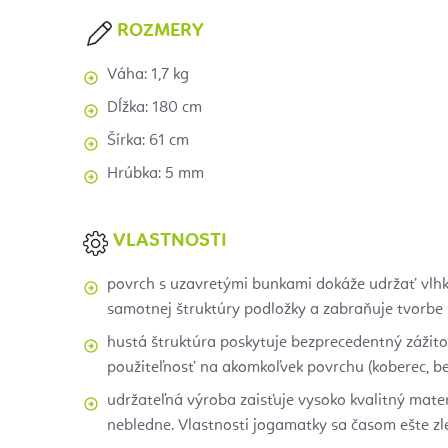
ROZMERY
Váha: 1,7 kg
Dĺžka: 180 cm
Šírka: 61 cm
Hrúbka: 5 mm
VLASTNOSTI
povrch s uzavretými bunkami dokáže udržať vlhk
samotnej štruktúry podložky a zabraňuje tvorbe b
hustá štruktúra poskytuje bezprecedentný zážitok
použiteľnosť na akomkoľvek povrchu (koberec, b
udržateľná výroba zaisťuje vysoko kvalitný materi
nebledne. Vlastnosti jogamatky sa časom ešte zl