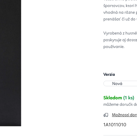
z
športovcov, ktorí 
5
hvie
vhodná na rôzne p
prenášať či už do 
Vyrobená z hutnéh
poskytuje aj dost
používanie.
Verzia
Skladom
(1 ks)
Možnosti dor
1A1011010