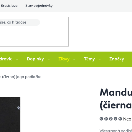
Bratislava
Stav objednávky
dravie
Doplnky
Zľavy
Témy
Značky
(čierna) joga podložka
Mandu
(čiern
Pri
Neo
hod
pro
je
Všestranná podl
0,0