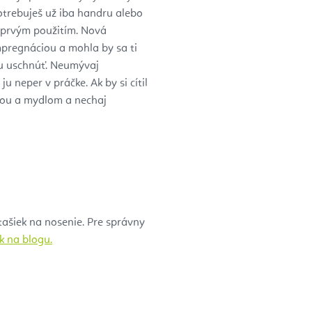
potrebuješ už iba handru alebo
 prvým použitím. Nová
pregnáciou a mohla by sa ti
ku uschnúť. Neumývaj
 neper v práčke. Ak by si cítil
efou a mydlom a nechaj
tašiek na nosenie. Pre správny
k na blogu.