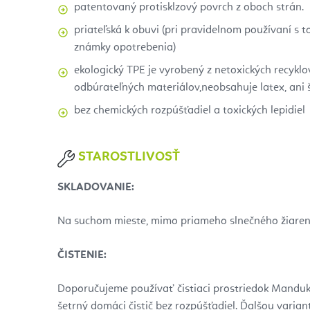
patentovaný protisklzový povrch z oboch strán.
priateľská k obuvi (pri pravidelnom používaní s 
známky opotrebenia)
ekologický TPE je vyrobený z netoxických recykl
odbúrateľných materiálov,neobsahuje latex, ani š
bez chemických rozpúšťadiel a toxických lepidiel
STAROSTLIVOSŤ
SKLADOVANIE:
Na suchom mieste, mimo priameho slnečného žiaren
ČISTENIE:
Doporučujeme používať čistiaci prostriedok Mandu
šetrný domáci čistič bez rozpúšťadiel. Ďalšou vari