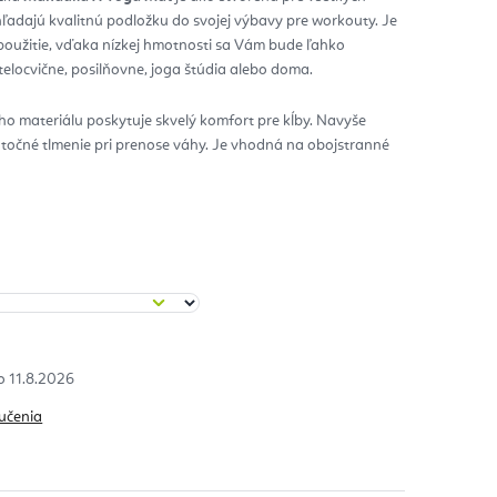
hľadajú kvalitnú podložku do svojej výbavy pre workouty. Je
zdičiek.
oužitie, vďaka nízkej hmotnosti sa Vám bude ľahko
telocvične, posilňovne, joga štúdia alebo doma.
o materiálu poskytuje skvelý komfort pre kĺby. Navyše
atočné tlmenie pri prenose váhy. Je vhodná na obojstranné
11.8.2026
učenia