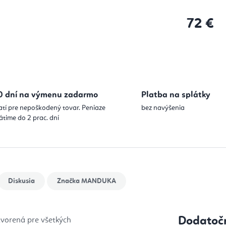
72 €
Jednotková
0 dní na výmenu zadarmo
Platba na splátky
atí pre nepoškodený tovar. Peniaze
bez navýšenia
átime do 2 prac. dní
Diskusia
Značka
MANDUKA
Dodatoč
tvorená pre všetkých