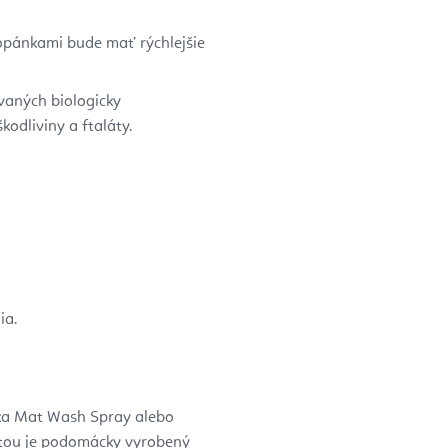
topánkami bude mať rýchlejšie
ovaných biologicky
kodliviny a ftaláty.
ia.
ka Mat Wash Spray alebo
antou je podomácky vyrobený