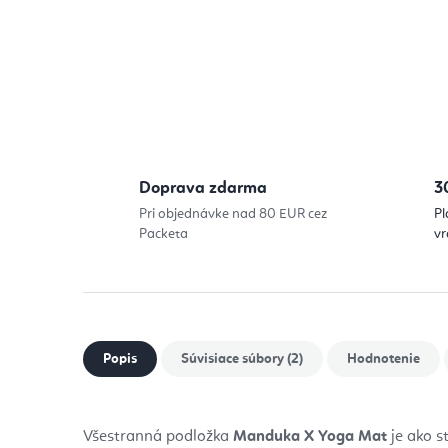
Doprava zdarma
3
Pri objednávke nad 80 EUR cez
Pl
Packeta
vr
Popis
Súvisiace súbory (2)
Hodnotenie
Všestranná podložka
Manduka
X Yoga Mat
je ako s