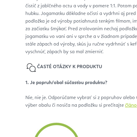
čistič z jablčného octu a vody v pomere 1:1. Potom 
hubku. Jogamatku dôkladne očisti a vydrhni aj pred
podložka je od výroby potiahnutá tenkým filmom, im
zo začiatku šmýkať. Pred zrolovaním nechaj podlož
jogamatku vo vani ani v sprche a v žiadnom prípade ju
stále zápach od výroby, skús ju ručne vydrhnúť s k
vyschnúť, zápach by sa mal zmierniť.
ČASTÉ OTÁZKY K PRODUKTU
1. Je popruh/obal súčasťou produktu?
Nie, nie je. Odporúčame vybrať si z popruhov alebo 
výber obalu či nosiča na podložku si prečítajte
článo