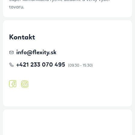
tovaru.
Kontakt
info
@
flexity.sk
+421 233 070 495
Prihlásenie odberu newslettera
Tajné akcie, výpredaje a súťaže na váš e-mail