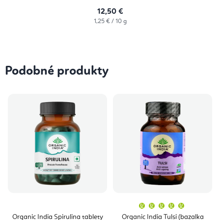
12,50 €
Jednotková
1,25 € / 10 g
cena:
Podobné produkty
Priemern
hodnoten
produktu
Organic India Spirulina tablety
Organic India Tulsi (bazalka