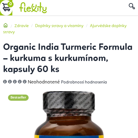
Prejsť
NÁKUPNÝ
na
obsah
KOŠÍK
Domov
Zdravie
Doplnky stravy a vitamíny
Ajurvédske doplnky
stravy
Organic India Turmeric Formula
– kurkuma s kurkumínom,
kapsuly 60 ks
Priemerné
Neohodnotené
Podrobnosti hodnotenia
hodnotenie
produktu
je
0,0
Bestseller
z
5
hviezdičiek.