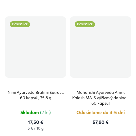
Bestseller
Bestseller
Nimi Ayurveda Brahmi Extract,
Maharishi Ayurveda Amrit
60 kapsúl, 35,8 g
Kalash MA-5 výživový doplnok
60 kapsúl
Skladom
(2 ks)
Odosielame do 3-5 dní
17,50 €
57,90 €
Jednotková
5 € / 10 g
cena: