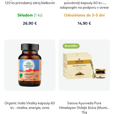
je
120 ks prirodzený zdroj bielkovín
posvätná) kapsuly 60 ks –
5,0
z
adaptogén na podporu v strese
5
hviezdičie
Skladom
(1 ks)
Odosielame do 3-5 dní
26,90 €
14,90 €
Bestseller
Organic India Vitality kapsuly 60
Sattva Ayurveda Pure
ks - vitalita, energia, stres
Himalayan Shilajit živica (Mumio)
15g