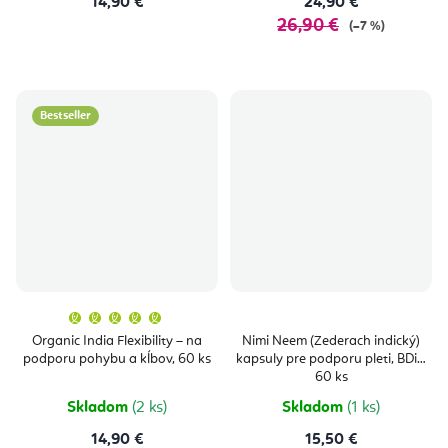
14,90 €
24,90 €
26,90 €
(–7 %)
Bestseller
Priemerné
hodnotenie
produktu
Organic India Flexibility – na
Nimi Neem (Zederach indický)
je
podporu pohybu a kĺbov, 60 ks
kapsuly pre podporu pleti, BDiH
5,0
z
60 ks
5
hviezdičiek.
Skladom
(2 ks)
Skladom
(1 ks)
14,90 €
15,50 €