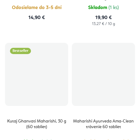
Odosielame do 3-5 dní
Skladom
(1 ks)
14,90 €
19,90 €
Jednotková
13,27 € / 10 g
cena:
Bestseller
Kutaj Ghanvati Maharishi, 30 g
Maharishi Ayurveda Ama-Clean
(60 tabliet)
trávenie 60 tabliet