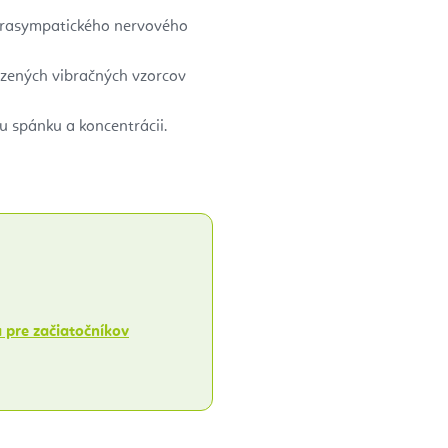
parasympatického nervového
dzených vibračných vzorcov
u spánku a koncentrácii.
a pre začiatočníkov