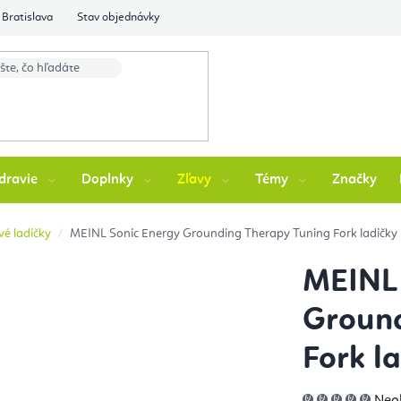
Bratislava
Stav objednávky
dravie
Doplnky
Zľavy
Témy
Značky
vé ladičky
MEINL Sonic Energy Grounding Therapy Tuning Fork ladičky
MEINL 
Ground
Fork l
Pri
Neo