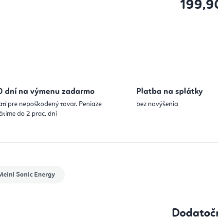
199,9
Jednotková
0 dní na výmenu zadarmo
Platba na splátky
atí pre nepoškodený tovar. Peniaze
bez navýšenia
átime do 2 prac. dní
einl Sonic Energy
Dodatoč