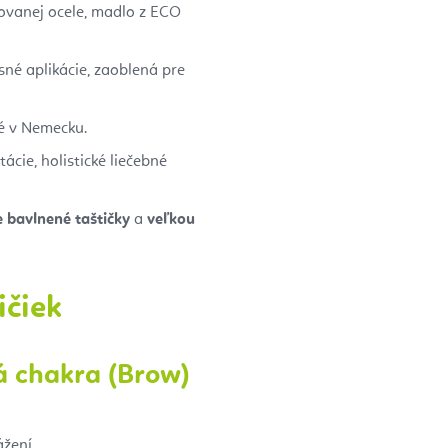
lovanej ocele, madlo z ECO
sné aplikácie, zaoblená pre
é v Nemecku.
ácie, holistické liečebné
 bavlnené taštičky
a
veľkou
ičiek
á chakra (Brow)
žení.