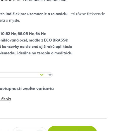
notenie
duktu
ch ladičiek pre uzemnenie a relaxáciu
– tri rôzne frekvencie
ela a mysle.
zdičiek.
110.62 Hz, 68.05 Hz, 64 Hz
oniklovaná oceľ, madlo z ECO BRASS®
 koncovky na cielenú aj širokú aplikáciu
Nemecku, ideálne na terapiu a meditáciu
učenia