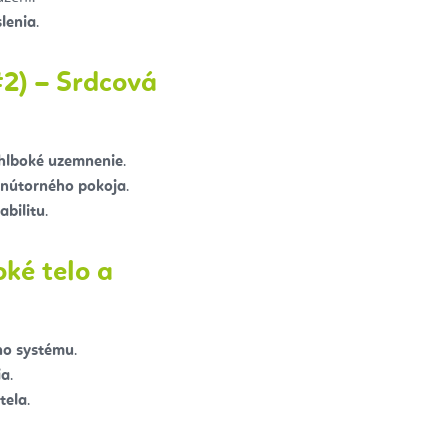
lenia
.
#2) – Srdcová
hlboké uzemnenie
.
vnútorného pokoja
.
abilitu
.
ké telo a
ého systému
.
ia
.
tela
.