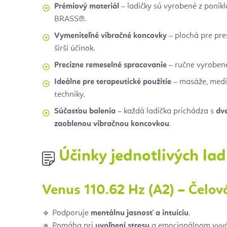
Prémiový materiál
– ladičky sú vyrobené z ponik
BRASS®.
Vymeniteľné vibračné koncovky
– plochá pre pre
širší účinok.
Precízne remeselné spracovanie
– ručne vyroben
Ideálne pre terapeutické použitie
– masáže, medit
techniky.
Súčasťou balenia
– každá ladička prichádza s
dve
zaoblenou vibračnou koncovkou
.
Účinky jednotlivých lad
Venus 110.62 Hz (A2) – Čelov
🔹 Podporuje
mentálnu jasnosť a intuíciu
.
🔹 Pomáha pri
uvoľnení stresu
a emocionálnom vyvá