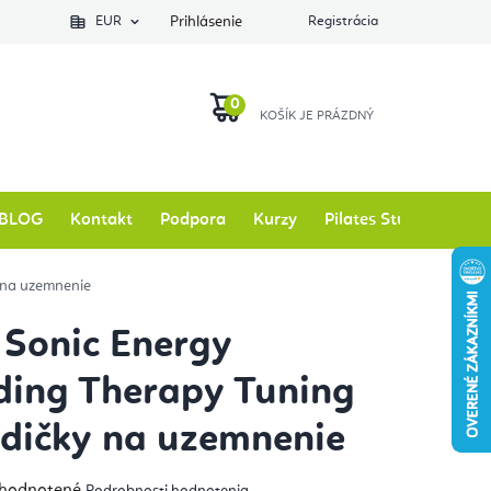
EUR
Prihlásenie
Registrácia
NÁKUPNÝ
KOŠÍK
BLOG
Kontakt
Podpora
Kurzy
Pilates Studio
Zna
 na uzemnenie
Sonic Energy
ing Therapy Tuning
adičky na uzemnenie
emerné
hodnotené
Podrobnosti hodnotenia