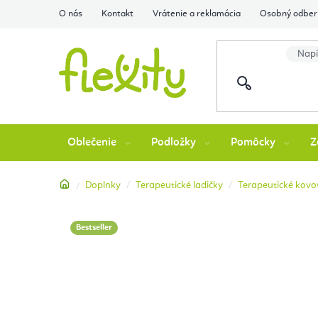
Prejsť
O nás
Kontakt
Vrátenie a reklamácia
Osobný odber 
na
obsah
Oblečenie
Podložky
Pomôcky
Z
Domov
Doplnky
Terapeutické ladičky
Terapeutické kovo
Bestseller