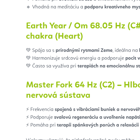
🔹 Vhodná na meditáciu a
podporu kreatívneho mys
Earth Year / Om 68.05 Hz (C
chakra (Heart)
💚 Spája sa s
prírodnými rytmami Zeme
, ideálna na
💚 Harmonizuje srdcovú energiu a podporuje
pocit 
💚 Často sa využíva pri
terapiách na emocionálnu st
Master Fork 64 Hz (C2) – Hlbo
nervová sústava
⚡ Frekvencia
spojená s vibráciami buniek a nervov
⚡ Podporuje
svalovú regeneráciu a uvoľnenie napät
⚡ Pomáha pri
terapii spánkových porúch a relaxácii 