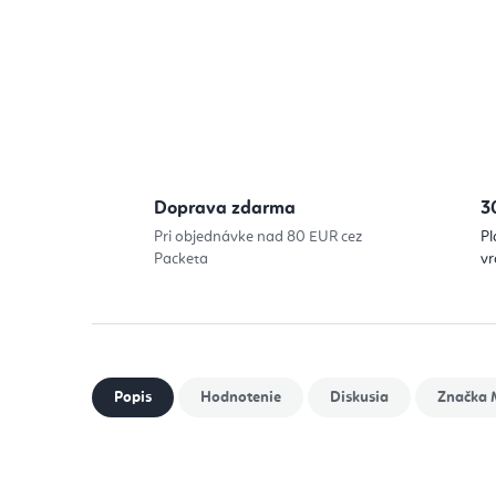
Doprava zdarma
3
Pri objednávke nad 80 EUR cez
Pl
Packeta
vr
Popis
Hodnotenie
Diskusia
Značka
M