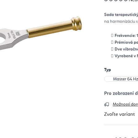
hod
pro
je
0,0
Sada terapeutický
z
5
na harmonizáciu t
hvie
Frekvencie: 
Prémiová p
Dve vibračné
Vyrobené v 
Typ
Možnosti dor
Zvoľte variant