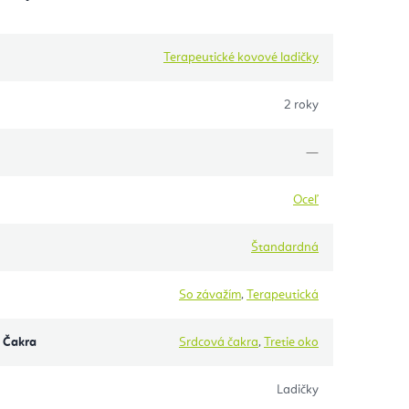
Terapeutické kovové ladičky
2 roky
—
Oceľ
Štandardná
So závažím
,
Terapeutická
 Čakra
Srdcová čakra
,
Tretie oko
Ladičky