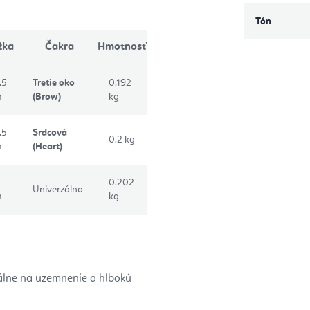
Tón
žka
Čakra
Hmotnosť
.5
Tretie oko
0.192
m
(Brow)
kg
.5
Srdcová
0.2 kg
m
(Heart)
2
0.202
Univerzálna
m
kg
álne na uzemnenie a hlbokú