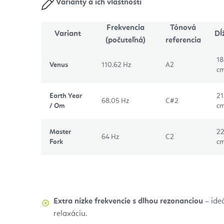
Varianty a ich vlastnosti
Frekvencia
Tónová
Variant
Dĺ
(počuteľná)
referencia
18
Venus
110.62 Hz
A2
c
Earth Year
21
68.05 Hz
C#2
/ Om
c
Master
2
64 Hz
C2
Fork
c
Extra nízke frekvencie s dlhou rezonanciou
– ide
relaxáciu.