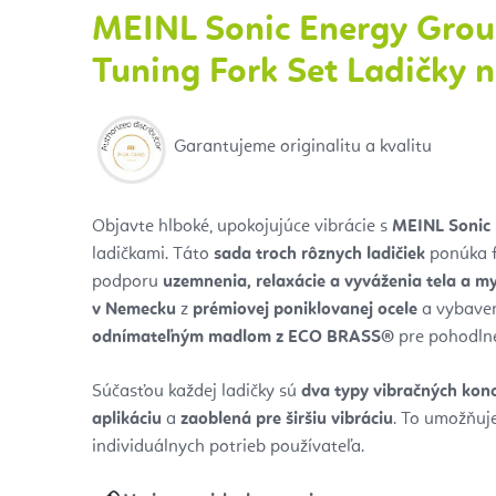
MEINL Sonic Energy Grou
Tuning Fork Set Ladičky 
Garantujeme originalitu a kvalitu
Objavte hlboké, upokojujúce vibrácie s
MEINL Sonic
ladičkami. Táto
sada troch rôznych ladičiek
ponúka f
podporu
uzemnenia, relaxácie a vyváženia tela a my
v Nemecku
z
prémiovej poniklovanej ocele
a vybave
odnímateľným madlom z ECO BRASS®
pre pohodlné
Súčasťou každej ladičky sú
dva typy vibračných kon
aplikáciu
a
zaoblená pre širšiu vibráciu
. To umožňuj
individuálnych potrieb používateľa.