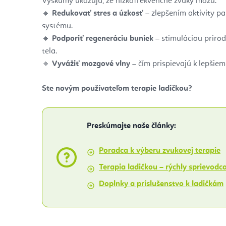
Výskumy ukazujú, že nízkofrekvenčné zvuky môžu:
🔸
Redukovať stres a úzkosť
– zlepšením aktivity 
systému.
🔸
Podporiť regeneráciu buniek
– stimuláciou priro
tela.
🔸
Vyvážiť mozgové vlny
– čím prispievajú k lepšiem
Ste novým používateľom terapie ladičkou?
Preskúmajte naše články:
Poradca k výberu zvukovej terapie
Terapia ladičkou – rýchly sprievodc
Doplnky a príslušenstvo k ladičkám