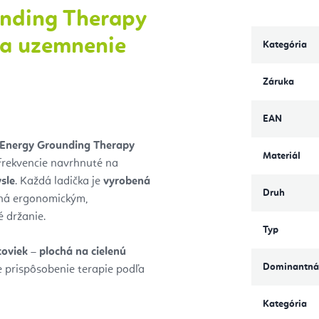
nding Therapy
na uzemnenie
Kategória
Záruka
EAN
 Energy Grounding Therapy
Materiál
rekvencie navrhnuté na
sle
. Každá ladička je
vyrobená
Druh
ná ergonomickým,
 držanie.
Typ
coviek
–
plochá na cielenú
Dominantná
e prispôsobenie terapie podľa
Kategória