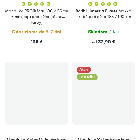
Priemerné
Priemern
hodnotenie
hodnoten
produktu
produktu
Manduka PRO® Mat 180 x 66 cm
Bodhi Fitness a Pilates mäkká
je
je
6 mm joga podložka (rôzne
hrubá podložka 185 / 190 cm
5,0
5,0
z
z
farby)
5
5
hviezdičiek.
hviezdičie
Odosielame do 5-7 dní
Skladom
(1 ks)
138 €
32,90 €
od
Akcia
Bestseller