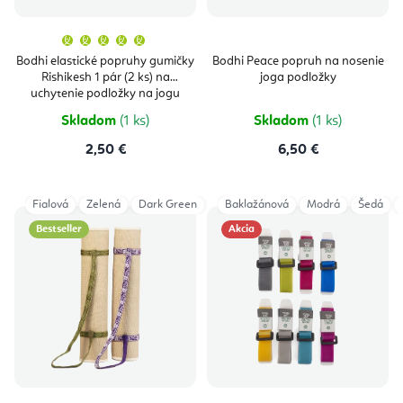
Priemerné
hodnotenie
produktu
Bodhi elastické popruhy gumičky
Bodhi Peace popruh na nosenie
je
Rishikesh 1 pár (2 ks) na
joga podložky
5,0
z
uchytenie podložky na jogu
5
hviezdičiek.
Skladom
(1 ks)
Skladom
(1 ks)
2,50 €
6,50 €
Fialová
Zelená
Dark Green
Grey
Baklažánová
Aubergine
Modrá
Šedá
Bestseller
Akcia