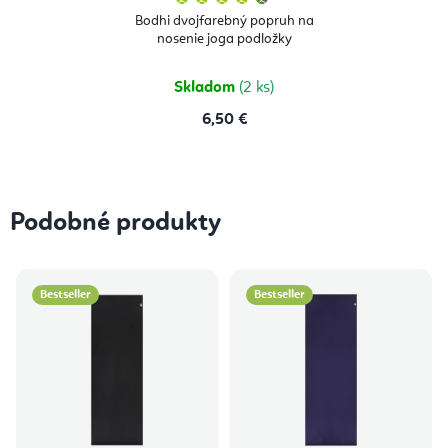
hodnotenie
produktu
Bodhi dvojfarebný popruh na
je
nosenie joga podložky
4,7
z
5
hviezdičiek.
Skladom
(2 ks)
6,50 €
Podobné produkty
Bestseller
Bestseller