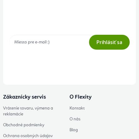
Prihlásenie odberu newslettera
Tajné akcie, výpredaje a súťaže na váš e-mail
Prihlásiť sa
Prihlásením odberu súhlasíte s
podmienkami ochrany osobných
údajov
Zákaznícky servis
O Flexity
Vrátenie tovaru, výmena a
Kontakt
reklamácie
O nás
Obchodné podmienky
Blog
Ochrana osobných údajov