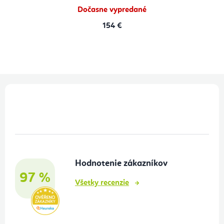
Dočasne vypredané
154 €
Z
á
p
ä
t
Hodnotenie zákazníkov
i
97 %
e
Všetky recenzie