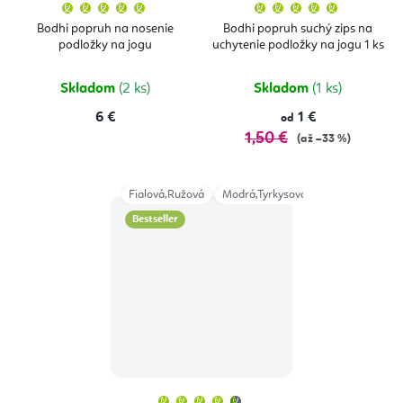
Priemerné
Priemern
hodnotenie
hodnoten
produktu
produktu
Bodhi popruh na nosenie
Bodhi popruh suchý zips na
je
je
podložky na jogu
uchytenie podložky na jogu 1 ks
5,0
5,0
z
z
5
5
hviezdičiek.
hviezdičie
Skladom
(2 ks)
Skladom
(1 ks)
6 €
1 €
od
1,50 €
(až –33 %)
Fialová,Ružová
Modrá,Tyrkysová
Šedá
Bestseller
Priemerné