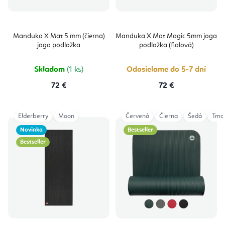
Manduka X Mat 5 mm (čierna)
Manduka X Mat Magic 5mm joga
joga podložka
podložka (fialová)
Skladom
(1 ks)
Odosielame do 5-7 dní
72 €
72 €
Elderberry
Moon
Červená
Čierna
Šedá
Tma
Novinka
Bestseller
Bestseller