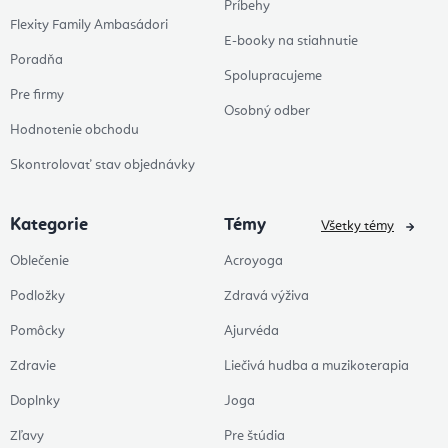
Príbehy
Flexity Family Ambasádori
E-booky na stiahnutie
Poradňa
Spolupracujeme
Pre firmy
Osobný odber
Hodnotenie obchodu
Skontrolovať stav objednávky
Kategorie
Témy
Všetky témy
Oblečenie
Acroyoga
Podložky
Zdravá výživa
Pomôcky
Ajurvéda
Zdravie
Liečivá hudba a muzikoterapia
Doplnky
Joga
Zľavy
Pre štúdia