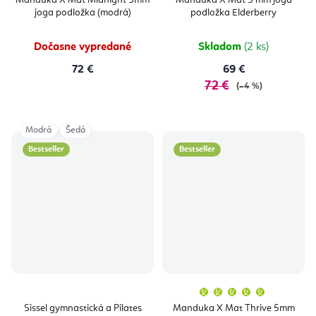
Manduka X Mat Midnight 5mm
Manduka X Mat 5 mm joga
joga podložka (modrá)
podložka Elderberry
Dočasne vypredané
Skladom
(2 ks)
72 €
69 €
72 €
(–4 %)
Modrá
Šedá
Bestseller
Bestseller
Priemern
hodnoten
produktu
Sissel gymnastická a Pilates
Manduka X Mat Thrive 5mm
je