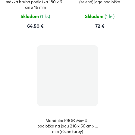
mäkká hrubá podložka 180 x 60
(zelená) joga podložka
5,0
z
cm x 15 mm
5
hviezdičie
Skladom
(1 ks)
Skladom
(1 ks)
64,50 €
72 €
Manduka PRO® Mat XL
podložka na jogu 216 x 66 cm x 6
mm (rôzne farby)