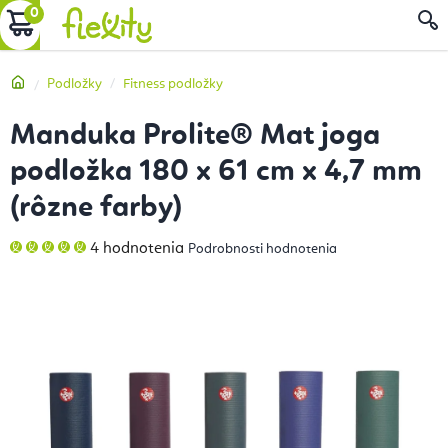
Prejsť
NÁKUPNÝ
na
obsah
KOŠÍK
Domov
Podložky
Fitness podložky
Manduka Prolite® Mat joga
podložka 180 x 61 cm x 4,7 mm
(rôzne farby)
Priemerné
4 hodnotenia
Podrobnosti hodnotenia
hodnotenie
produktu
je
5,0
z
5
hviezdičiek.