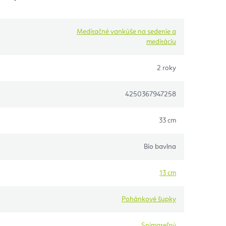
Meditačné vankúše na sedenie a
meditáciu
2 roky
4250367947258
33 cm
Bio bavlna
13 cm
Pohánkové šupky
Snímateľný