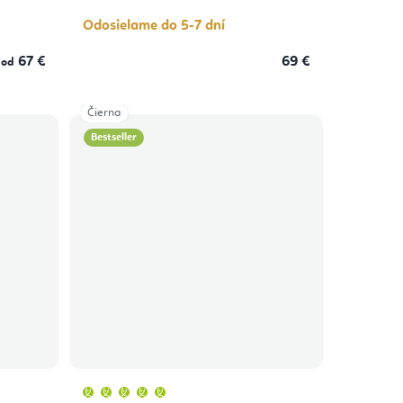
5
hviezdičiek.
Odosielame do 5-7 dní
67 €
69 €
od
Čierna
Bestseller
Priemerné
hodnotenie