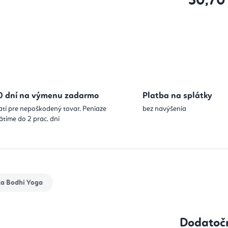
30,70
Jednotková
0 dní na výmenu zadarmo
Platba na splátky
atí pre nepoškodený tovar. Peniaze
bez navýšenia
átime do 2 prac. dní
ka
Bodhi Yoga
Dodatoč