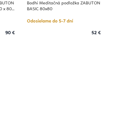
produktu
ZABUTON
Bodhi Meditačná podložka ZABUTON
je
5,0
0 x 80
BASIC 80x80
z
5
hviezdičiek.
Odosielame do 5-7 dní
90 €
52 €
á Mineral
Zelená Loden