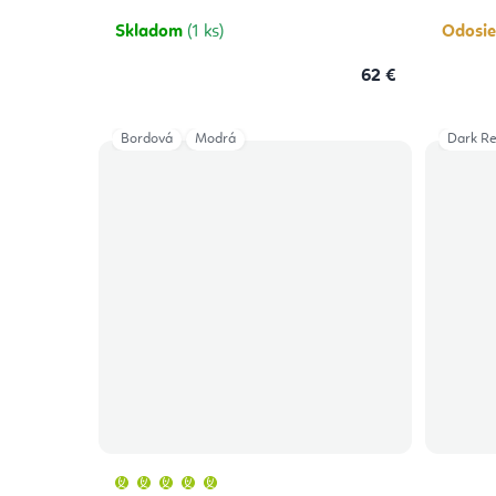
5
hviezdičiek.
Skladom
(1 ks)
Odosie
62 €
Bordová
Modrá
Dark R
Priemerné
hodnotenie