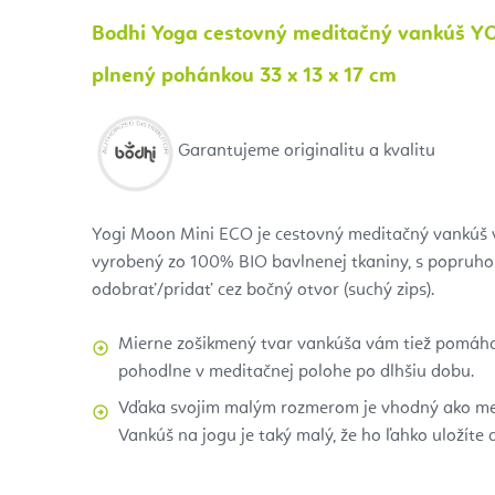
Bodhi Yoga cestovný meditačný vankúš 
plnený pohánkou 33 x 13 x 17 cm
Garantujeme originalitu a kvalitu
Yogi Moon Mini ECO je cestovný meditačný vankúš v
vyrobený zo 100% BIO bavlnenej tkaniny, s popruho
odobrať/pridať cez bočný otvor (suchý zips).
Mierne zošikmený tvar vankúša vám tiež pomáha
pohodlne v meditačnej polohe po dlhšiu dobu.
Vďaka svojim malým rozmerom je vhodný ako med
Vankúš na jogu je taký malý, že ho ľahko uložíte