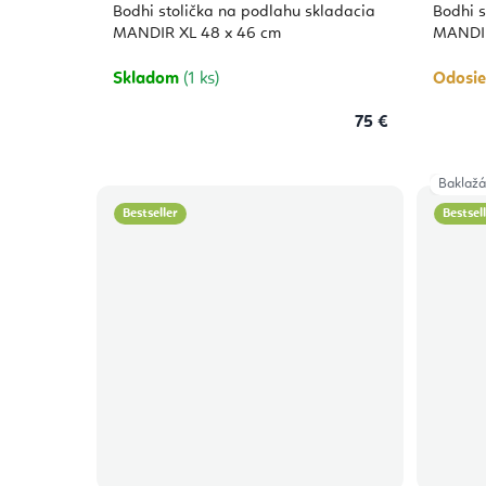
produktu
Bodhi stolička na podlahu skladacia
Bodhi s
je
5,0
MANDIR XL 48 x 46 cm
MANDIR
z
5
hviezdičiek.
Skladom
(1 ks)
Odosie
75 €
Baklaž
Bestseller
Bestsel