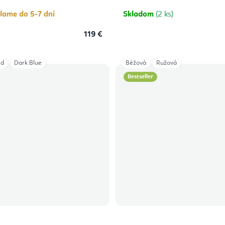
5
hviezdičiek.
lame do 5-7 dní
Skladom
(2 ks)
119 €
ed
Dark Blue
Béžová
Ružová
Bestseller