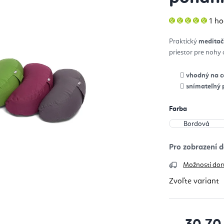
Pri
1 h
hod
pro
je
Praktický
meditač
5,0
z
priestor pre nohy
5
hvie
vhodný na c
snímateľný 
Farba
Možnosti dor
Zvoľte variant