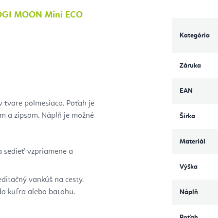
YOGI MOON Mini ECO
Kategória
Záruka
EAN
 tvare polmesiaca. Poťah je
m a zipsom. Náplň je možné
Šírka
Materiál
 sedieť vzpriamene a
Výška
itačný vankúš na cesty.
 do kufra alebo batohu.
Náplň
Poťah