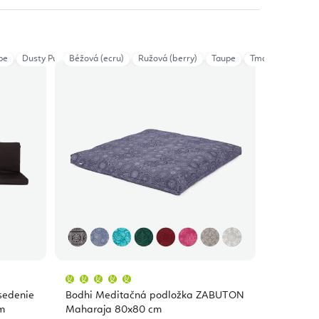
pe
Dusty Purple
Béžová (ecru)
Anthracite
Ružová (berry)
Taupe
Tmavočervená
Priemerné
hodnotenie
produktu
sedenie
Bodhi Meditačná podložka ZABUTON
je
5,0
m
Maharaja 80x80 cm
z