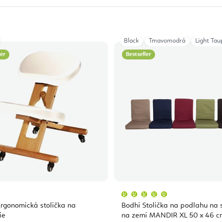
Purple
Anthracite
Black
Tmavomodrá
Light Tau
ler
Bestseller
Priemerné
hodnotenie
produktu
rgonomická stolička na
Bodhi Stolička na podlahu na 
je
5,0
ie
na zemi MANDIR XL 50 x 46 c
z