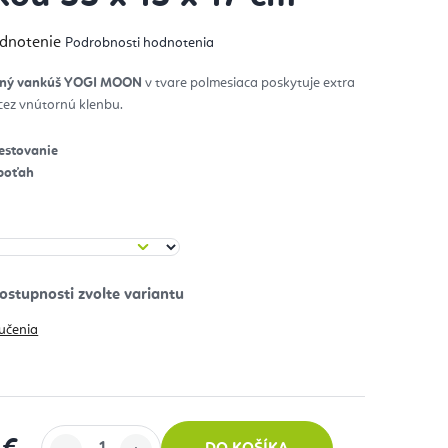
emerné
odnotenie
Podrobnosti hodnotenia
notenie
duktu
ný vankúš
YOGI MOON
v tvare polmesiaca poskytuje extra
 cez vnútornú klenbu.
zdičiek.
estovanie
poťah
učenia