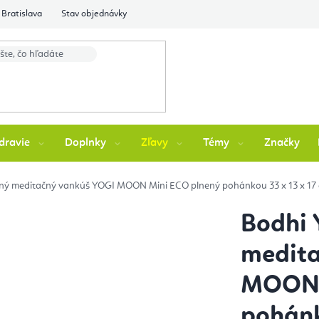
Bratislava
Stav objednávky
dravie
Doplnky
Zľavy
Témy
Značky
ný meditačný vankúš YOGI MOON Mini ECO plnený pohánkou 33 x 13 x 17
Bodhi 
medit
MOON 
pohánk