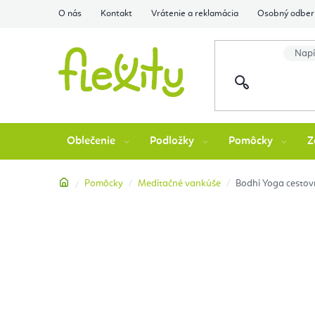
Prejsť
O nás
Kontakt
Vrátenie a reklamácia
Osobný odber 
na
obsah
Oblečenie
Podložky
Pomôcky
Z
Domov
Pomôcky
Meditačné vankúše
Bodhi Yoga cestov