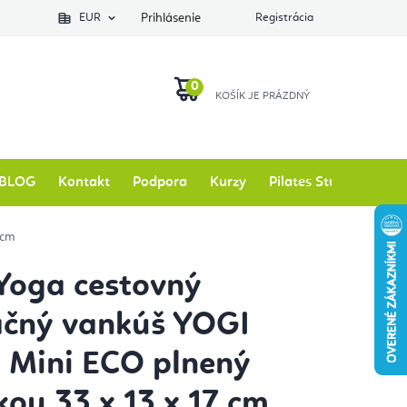
EUR
Prihlásenie
Registrácia
NÁKUPNÝ
KOŠÍK
BLOG
Kontakt
Podpora
Kurzy
Pilates Studio
Zna
 cm
Yoga cestovný
ačný vankúš YOGI
Mini ECO plnený
ou 33 x 13 x 17 cm