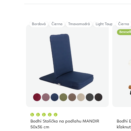
Bordová
Čierna
Tmavomodrá
Light Taupe
Čierna
Dusty 
Bestsel
Priemerné
hodnotenie
produktu
Bodhi Stolička na podlahu MANDIR
Bodhi E
je
5,0
50x36 cm
kľaknut
z