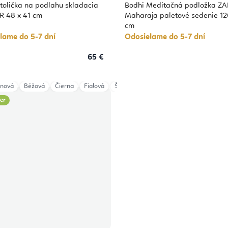
tolička na podlahu skladacia
Bodhi Meditačná podložka 
 48 x 41 cm
Maharaja paletové sedenie 12
cm
lame do 5-7 dní
Odosielame do 5-7 dní
65 €
ánová
Béžová
Čierna
Fialová
Šedá
Taupe
Tmavomodrá
Modr
ler