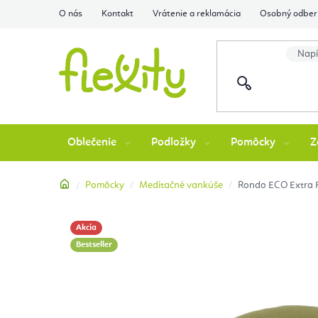
Prejsť
O nás
Kontakt
Vrátenie a reklamácia
Osobný odber 
na
obsah
Oblečenie
Podložky
Pomôcky
Z
Domov
Pomôcky
Meditačné vankúše
Rondo ECO Extra F
Akcia
Bestseller