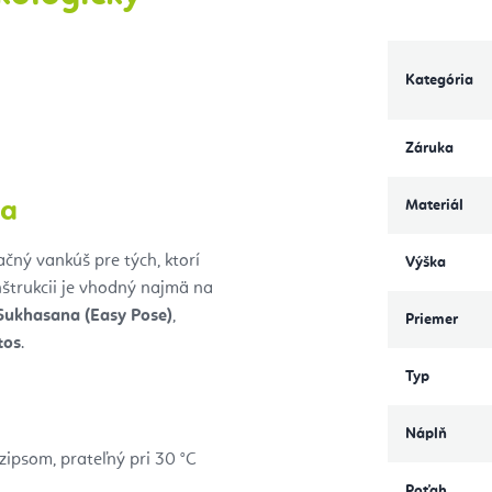
Kategória
Záruka
ta
Materiál
čný vankúš pre tých, ktorí
Výška
nštrukcii je vhodný najmä na
Sukhasana (Easy Pose)
,
Priemer
tos
.
Typ
Náplň
ipsom, prateľný pri 30 °C
Poťah