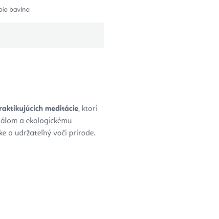
bio bavlna
raktikujúcich meditácie
, ktorí
riálom a ekologickému
ke a udržateľný voči prírode.