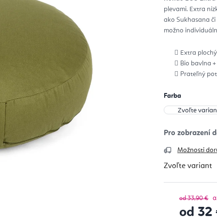
z
plevami. Extra níz
5
hvie
ako Sukhasana či 
možno individuáln
Extra ploch
Bio bavlna +
Prateľný poť
Farba
Možnosti dor
Zvoľte variant
a
od 33,90 €
od
32 