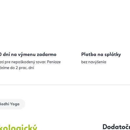
Jednotková
0 dní na výmenu zadarmo
Platba na splátky
atí pre nepoškodený tovar. Peniaze
bez navýšenia
átime do 2 prac. dní
odhi Yoga
Dodatoč
kologický