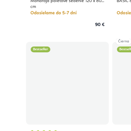
Maharaja paletové sedenie 120 x 80
BASIC 
cm
Odosielame do 5-7 dní
Odosie
90 €
Čierna
Bestseller
Bestsel
Priemerné