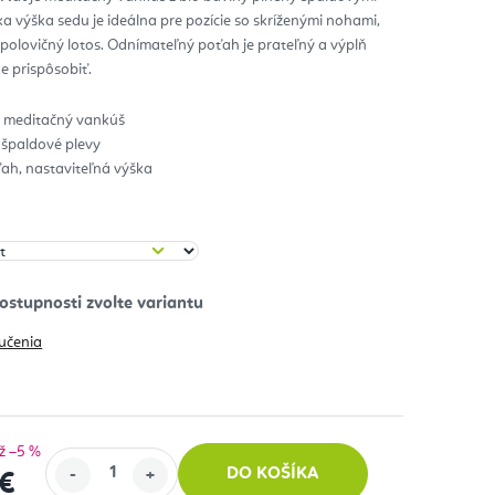
ka výška sedu je ideálna pre pozície so skríženými nohami,
zdičiek.
polovičný lotos. Odnímateľný poťah je prateľný a výplň
e prispôsobiť.
ý meditačný vankúš
 špaldové plevy
ah, nastaviteľná výška
učenia
ž –5 %
DO KOŠÍKA
€