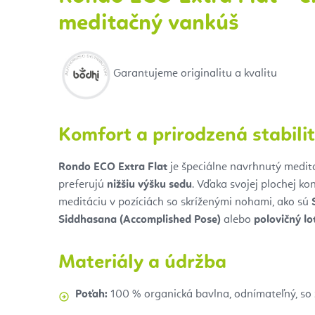
meditačný vankúš
Garantujeme originalitu a kvalitu
Komfort a prirodzená stabili
Rondo ECO Extra Flat
je špeciálne navrhnutý medita
preferujú
nižšiu výšku sedu
. Vďaka svojej plochej ko
meditáciu v pozíciách so skríženými nohami, ako sú
Siddhasana (Accomplished Pose)
alebo
polovičný lo
Materiály a údržba
Poťah:
100 % organická bavlna, odnímateľný, so z