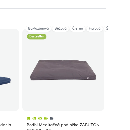
Baklažánová
Béžová
Čierna
Fialová
Šedá
Taupe
Bestseller
Priemerné
hodnotenie
produktu
adacia
Bodhi Meditačná podložka ZABUTON
je