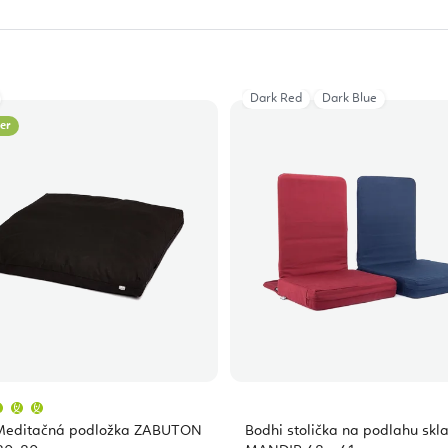
Dark Red
Dark Blue
ler
Priemerné
hodnotenie
produktu
Meditačná podložka ZABUTON
Bodhi stolička na podlahu skl
je