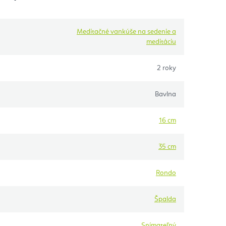
Meditačné vankúše na sedenie a
meditáciu
2 roky
Bavlna
16 cm
35 cm
Rondo
Špalda
Snímateľný