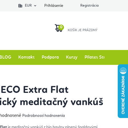
EUR
Prihlásenie
Registrácia
NÁKUPNÝ
KOŠÍK
BLOG
Kontakt
Podpora
Kurzy
Pilates Studio
Zna
ECO Extra Flat
ický meditačný vankúš
emerné
hodnotené
Podrobnosti hodnotenia
notenie
duktu
Flat
je meditačný vankúš z bio bavlny plnený špaldovými