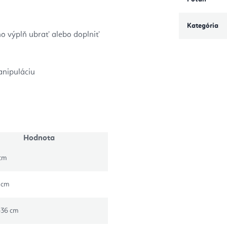
Kategória
no výplň ubrať alebo doplniť
nipuláciu
Hodnota
 cm
 cm
–36 cm