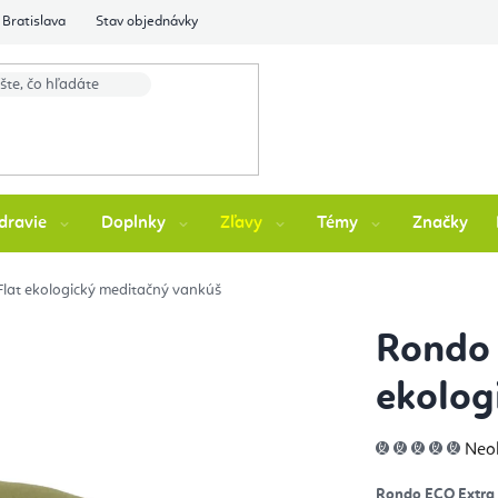
Bratislava
Stav objednávky
dravie
Doplnky
Zľavy
Témy
Značky
lat ekologický meditačný vankúš
Rondo 
ekolog
Pri
Neo
hod
pro
je
Rondo ECO Extra 
0,0