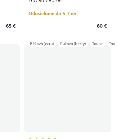
4,0
ECO 80 x 80 cm
z
5
hviezdičiek.
Odosielame do 5-7 dní
65 €
60 €
Béžová (ecru)
Ružová (berry)
Taupe
Tmavočervená
Priemerné