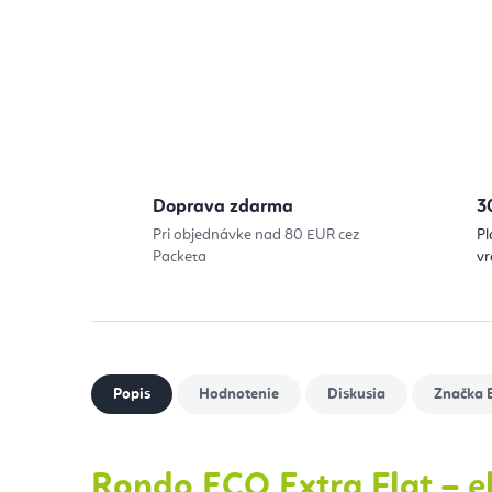
Doprava zdarma
3
Pri objednávke nad 80 EUR cez
Pl
Packeta
vr
Popis
Hodnotenie
Diskusia
Značka
B
Rondo ECO Extra Flat – e