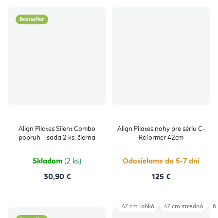
Bestseller
Align Pilates Silent Combo
Align Pilates nohy pre sériu C-
popruh – sada 2 ks, čierna
Reformer 42cm
Skladom
(2 ks)
Odosielame do 5-7 dní
30,90 €
125 €
47 cm ľahká
47 cm stredná
6