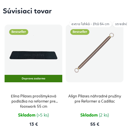
Súvisiaci tovar
extra ľahká - žltá 64 cm
stredná 
Bestseller
Bestseller
Doprava zadarmo
Elina Pilates protišmyková
Align Pilates náhradné pružiny
podložka na reformer pre
pre Reformer a Cadillac
footwork 55 cm
Skladom
(>5 ks)
Skladom
(2 ks)
13 €
55 €