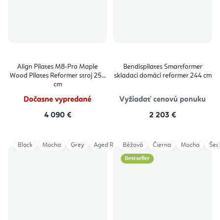
Align Pilates M8-Pro Maple
Bendispilates Smartformer
Wood Pilates Reformer stroj 254
skladací domáci reformer 244 cm
cm
Dočasne vypredané
Vyžiadať cenovú ponuku
4 090 €
2 203 €
Black
Mocha
Grey
Aged Rose
Béžová
Eucalyptus
Čierna
Iceberg
Mocha
Light
Šed
Bestseller