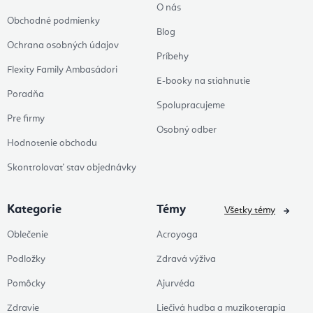
O nás
Obchodné podmienky
Blog
Ochrana osobných údajov
Príbehy
Flexity Family Ambasádori
E-booky na stiahnutie
Poradňa
Spolupracujeme
Pre firmy
Osobný odber
Hodnotenie obchodu
Skontrolovať stav objednávky
Kategorie
Témy
Všetky témy
Oblečenie
Acroyoga
Podložky
Zdravá výživa
Pomôcky
Ajurvéda
Zdravie
Liečivá hudba a muzikoterapia