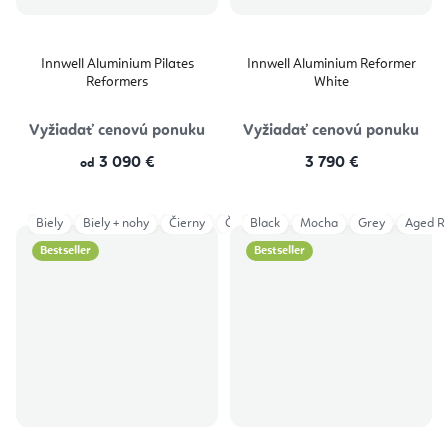
Innwell Aluminium Pilates
Innwell Aluminium Reformer
Reformers
White
Vyžiadať cenovú ponuku
Vyžiadať cenovú ponuku
3 090 €
3 790 €
od
Biely
Biely + nohy
Čierny
Čierny + nohy
Black
Mocha
R8 Platforma
Grey
Aged R
Bestseller
Bestseller