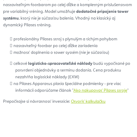
nastaviteľným footbarom po celej dĺžke a kompletným príslušenstvom
pre variabilný tréning. Model umožňuje
dodatočné pripojenie tower
systému
, ktorý nie je súčasťou balenia. Vhodný na klasický aj
dynamický Pilates tréning.
profesionálny Pilates stroj s plynulým a tichým pohybom
nastaviteľný footbar po celej dĺžke zariadenia
možnosť doplnenia o tower systém (nie je súčasťou)
celkové
logisticko-spracovateľské náklady
budú vypočítané po
potvrdení objednávky a termínu dodania. Cena produktu
nezahŕňa logistické náklady (EXW)
na Pilates Apparatus platia špeciálne podmienky - pre viac
informácií odporúčame článok "
Ako nakupovať Pilates stroje
"
Prepočítajte si návratnosť investície:
Otvoriť kalkulačku