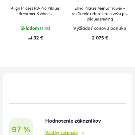
Align Pilates R8-Pro Pilates
Elina Pilates Mentor tower –
Reformer 8 wheels
rozšírenie reformera o vežu pre
pilates tréning
Skladom
(1 ks)
Vyžiadať cenovú ponuku
92 €
2 075 €
od
Z
á
p
ä
t
Hodnotenie zákazníkov
i
97 %
e
Všetky recenzie