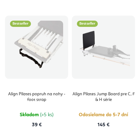
Bestseller
Bestseller
Align Pilates popruh na nohy -
Align Pilates Jump Board pre C, F
foot strap
& H série
Skladom
(>5 ks)
Odosielame do 5-7 dní
39 €
145 €