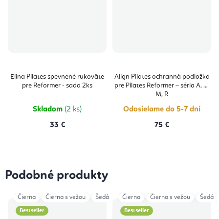
Elina Pilates spevnené rukoväte
Align Pilates ochranná podložka
pre Reformer - sada 2ks
pre Pilates Reformer – séria A, C,
M, R
Skladom
(2 ks)
Odosielame do 5-7 dní
33 €
75 €
Podobné produkty
Čierna
Čierna s vežou
Šedá
Šedá s vežou
Čierna
Čierna s vežou
Šedá
Bestseller
Bestseller