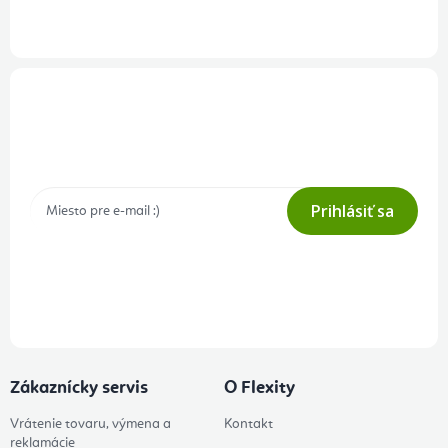
Prihlásenie odberu newslettera
Tajné akcie, výpredaje a súťaže na váš e-mail
Prihlásiť sa
Prihlásením odberu súhlasíte s
podmienkami ochrany osobných
údajov
Zákaznícky servis
O Flexity
Vrátenie tovaru, výmena a
Kontakt
reklamácie