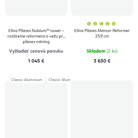
Priemern
hodnoten
produktu
Elina Pilates Nubium™ tower –
Elina Pilates Mentor Reformer
je
rozšírenie reformera o vežu pre
259 cm
5,0
z
pilates tréning
5
hviezdičie
Vyžiadať cenovú ponuku
Skladom
(2 ks)
1 045 €
3 630 €
Classic Aluminium
Classic Aluminium HL
Classic Aluminium + Tower