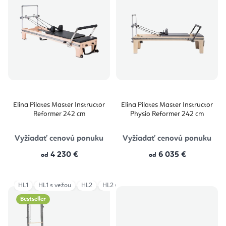
Elina Pilates Master Instructor
Elina Pilates Master Instructor
Reformer 242 cm
Physio Reformer 242 cm
Vyžiadať cenovú ponuku
Vyžiadať cenovú ponuku
4 230 €
6 035 €
od
od
HL1
HL1 s vežou
HL2
HL2 s vežou
HL3
HL3 s vežou
HL4
Bestseller