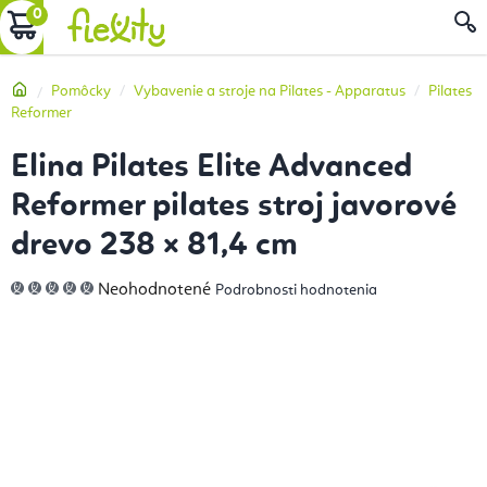
Prejsť
NÁKUPNÝ
na
obsah
KOŠÍK
Domov
Pomôcky
Vybavenie a stroje na Pilates - Apparatus
Pilates
Reformer
Elina Pilates Elite Advanced
Reformer pilates stroj javorové
drevo 238 × 81,4 cm
Priemerné
Neohodnotené
Podrobnosti hodnotenia
hodnotenie
produktu
je
0,0
z
5
hviezdičiek.