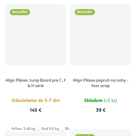
Bestseller
Bestseller
Align Pilates Jump Board pre C, F
Align Pilates popruh na nohy -
& H série
foot strap
Odosielame do 5-7 dní
Skladom
(>5 ks)
145 €
39 €
Yellow 3,46 kg
Red 9,5 kg
Blue 6,43 kg
Green 6,6 kg
Red 12,2 