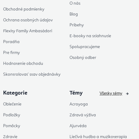
O nás
Obchodné podmienky
Blog
Ochrana osobných údajov
Príbehy
Flexity Family Ambasádori
E-booky na stiahnutie
Poradňa
Spolupracujeme
Pre firmy
Osobný odber
Hodnotenie obchodu
Skontrolovať stav objednávky
Kategorie
Témy
Všetky témy
Oblečenie
Acroyoga
Podložky
Zdravá výživa
Pomôcky
Ajurvéda
Zdravie
Liečivá hudba a muzikoterapia