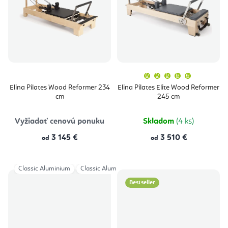
Priemern
hodnoten
produktu
Elina Pilates Wood Reformer 234
Elina Pilates Elite Wood Reformer
je
cm
245 cm
5,0
z
5
hviezdičie
Vyžiadať cenovú ponuku
Skladom
(4 ks)
3 145 €
3 510 €
od
od
Classic Aluminium
Classic Aluminium HL
Classic Aluminium + Tower
Bestseller