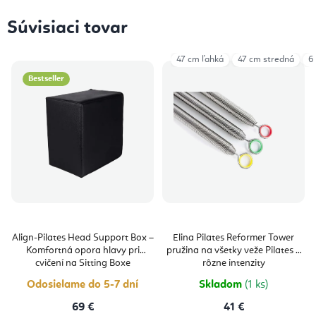
Súvisiaci tovar
47 cm ľahká
47 cm stredná
6
Bestseller
Align-Pilates Head Support Box –
Elina Pilates Reformer Tower
Komfortná opora hlavy pri
pružina na všetky veže Pilates 3
cvičení na Sitting Boxe
rôzne intenzity
Odosielame do 5-7 dní
Skladom
(1 ks)
69 €
41 €