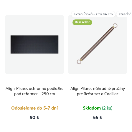
extra ľahká - žltá 64 cm
stredná 
Bestseller
Align-Pilates ochranná podložka
Align Pilates náhradné pružiny
pod reformer – 250 cm
pre Reformer a Cadillac
Odosielame do 5-7 dní
Skladom
(2 ks)
90 €
55 €