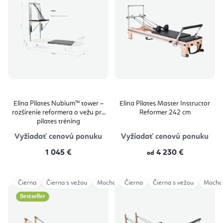
Elina Pilates Nubium™ tower –
Elina Pilates Master Instructor
rozšírenie reformera o vežu pre
Reformer 242 cm
pilates tréning
Vyžiadať cenovú ponuku
Vyžiadať cenovú ponuku
1 045 €
4 230 €
od
Čierna
Čierna s vežou
Mocha
Čierna
Šedá
Šedá s vežou
Čierna s vežou
Ivory
Mocha
Bestseller