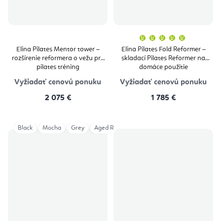
Priemern
hodnoten
produktu
Elina Pilates Mentor tower –
Elina Pilates Fold Reformer –
je
rozšírenie reformera o vežu pre
skladací Pilates Reformer na
5,0
z
pilates tréning
domáce použitie
5
hviezdičie
Vyžiadať cenovú ponuku
Vyžiadať cenovú ponuku
2 075 €
1 785 €
Black
Mocha
Grey
Aged Rose
Eucalyptus
Iceberg
Light