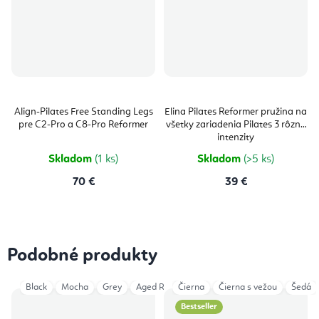
Align-Pilates Free Standing Legs
Elina Pilates Reformer pružina na
pre C2-Pro a C8-Pro Reformer
všetky zariadenia Pilates 3 rôzne
intenzity
Skladom
(1 ks)
Skladom
(>5 ks)
70 €
39 €
Podobné produkty
Black
Mocha
Grey
Aged Rose
Čierna
Eucalyptus
Čierna s vežou
Iceberg
Šedá
Light
Bestseller