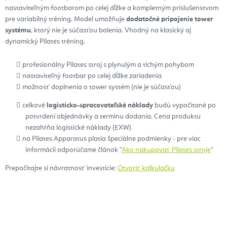
nastaviteľným footbarom po celej dĺžke a kompletným príslušenstvom
pre variabilný tréning. Model umožňuje
dodatočné pripojenie tower
systému
, ktorý nie je súčasťou balenia. Vhodný na klasický aj
dynamický Pilates tréning.
profesionálny Pilates stroj s plynulým a tichým pohybom
nastaviteľný footbar po celej dĺžke zariadenia
možnosť doplnenia o tower systém (nie je súčasťou)
celkové
logisticko-spracovateľské náklady
budú vypočítané po
potvrdení objednávky a termínu dodania. Cena produktu
nezahŕňa logistické náklady (EXW)
na Pilates Apparatus platia špeciálne podmienky - pre viac
informácií odporúčame článok "
Ako nakupovať Pilates stroje
"
Prepočítajte si návratnosť investície:
Otvoriť kalkulačku