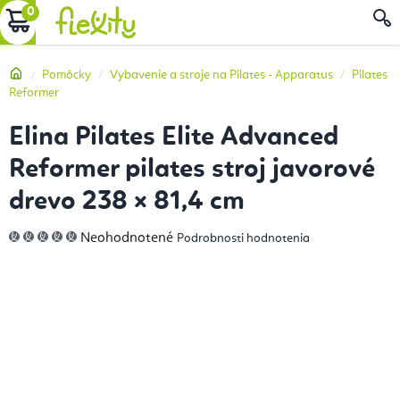
Prejsť
NÁKUPNÝ
na
obsah
KOŠÍK
Domov
Pomôcky
Vybavenie a stroje na Pilates - Apparatus
Pilates
Reformer
Elina Pilates Elite Advanced
Reformer pilates stroj javorové
drevo 238 × 81,4 cm
Priemerné
Neohodnotené
Podrobnosti hodnotenia
hodnotenie
produktu
je
0,0
z
5
hviezdičiek.