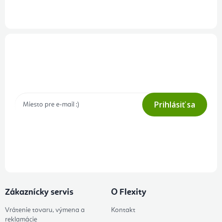
Prihlásenie odberu newslettera
Tajné akcie, výpredaje a súťaže na váš e-mail
Prihlásiť sa
Prihlásením odberu súhlasíte s
podmienkami ochrany osobných
údajov
Zákaznícky servis
O Flexity
Vrátenie tovaru, výmena a
Kontakt
reklamácie