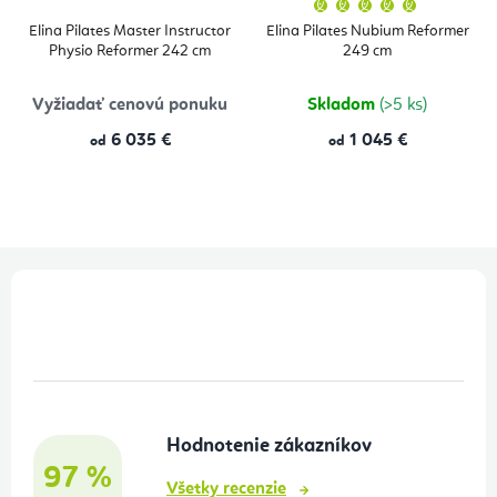
Priemern
hodnoten
produktu
Elina Pilates Master Instructor
Elina Pilates Nubium Reformer
je
Physio Reformer 242 cm
249 cm
5,0
z
5
hviezdičie
Vyžiadať cenovú ponuku
Skladom
(>5 ks)
6 035 €
1 045 €
od
od
Z
á
p
ä
t
Hodnotenie zákazníkov
i
97 %
e
Všetky recenzie