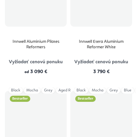
Innwell Aluminium Pilates
Innwell Etera Aluminium
Reformers
Reformer White
Vyžiadať cenovú ponuku
Vyžiadať cenovú ponuku
3 090 €
3 790 €
od
Black
Mocha
Grey
Aged Rose
Black
Eucalyptus
Mocha
Iceberg
Grey
Blue
Light
Bestseller
Bestseller