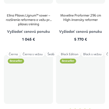
Elina Pilates Lignum™ tower –
Moveline Proformer 296 cm
rozšírenie reformera o vežu pre
High‑intensity reformer
pilates tréning
Vyžiadať cenovú ponuku
Vyžiadať cenovú ponuku
1 045 €
5 770 €
Čierna
Čierna s vežou
Šedá
Šedá s vežou
Black Edition
Aged Rose
Black s vežou
Č
Bestseller
Bestseller