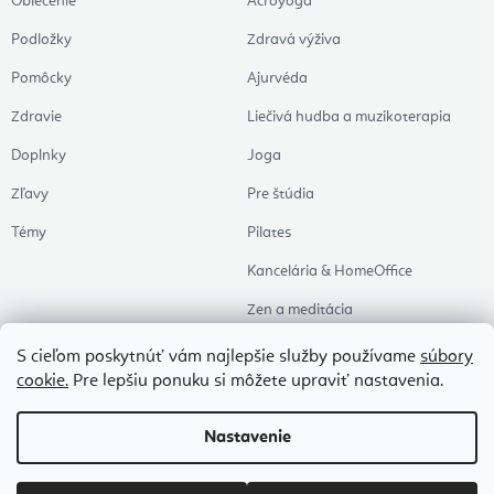
Oblečenie
Acroyoga
Podložky
Zdravá výživa
Pomôcky
Ajurvéda
Zdravie
Liečivá hudba a muzikoterapia
Doplnky
Joga
Zľavy
Pre štúdia
Témy
Pilates
Kancelária & HomeOffice
Zen a meditácia
Aromaterapia
S cieľom poskytnúť vám najlepšie služby používame
súbory
cookie.
Pre lepšiu ponuku si môžete upraviť nastavenia.
Zdravý spánok
Naše obľúbené
Nastavenie
Copyright 2026
Flexity
. Všetky práva vyhradené.
Upraviť nastavenie cookies