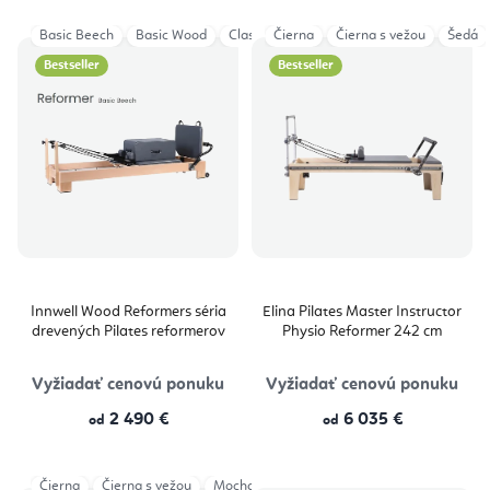
Basic Beech
Basic Wood
Classical Wood
Čierna
Čierna s vežou
Classical Wood HL
Šedá
Cl
Bestseller
Bestseller
Innwell Wood Reformers séria
Elina Pilates Master Instructor
drevených Pilates reformerov
Physio Reformer 242 cm
Vyžiadať cenovú ponuku
Vyžiadať cenovú ponuku
2 490 €
6 035 €
od
od
Čierna
Čierna s vežou
Mocha
Šedá
Šedá s vežou
Ivory