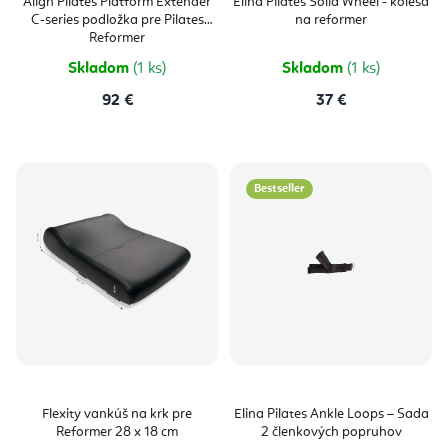
Align Pilates Platform Extender
Elina Pilates Solid Wheel - kolesá
C-series podložka pre Pilates
na reformer
Reformer
Skladom
(1 ks)
Skladom
(1 ks)
92 €
37 €
Bestseller
Flexity vankúš na krk pre
Elina Pilates Ankle Loops – Sada
Reformer 28 x 18 cm
2 členkových popruhov