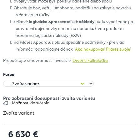
dvojitý vozík môže byť použitý oddelene alebo spolu
Obsahuje box, vežu, jumpboard, podložku na zakrytie povrchu
reformeru a rúčky
celkové
logisticko-spracovateľské náklady
budú vypočítané po
potvrdení objednávky a termínu dodania. Cena produktu
nezahŕňa logistické náklady (EXW)
na Pilates Apparatus platia špeciálne podmienky - pre viac
informácií odporúčame článok "
Ako nakupovať Pilates stroje
"
Prepočítajte si návratnosť investície:
Otvoriť kalkulačku
Farba
Možnosti doručenia
Zvoľte variant
6 630 €