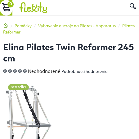
Prejsť
NÁKUPNÝ
na
obsah
KOŠÍK
Domov
Pomôcky
Vybavenie a stroje na Pilates - Apparatus
Pilates
Reformer
Elina Pilates Twin Reformer 245
cm
Priemerné
Neohodnotené
Podrobnosti hodnotenia
hodnotenie
produktu
je
0,0
Bestseller
z
5
hviezdičiek.