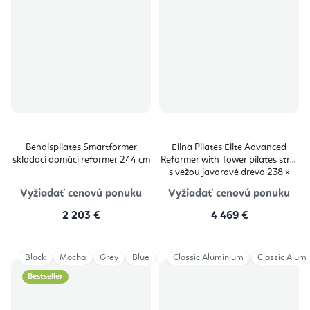
Bendispilates Smartformer
Elina Pilates Elite Advanced
skladací domáci reformer 244 cm
Reformer with Tower pilates stroj
s vežou javorové drevo 238 ×
81,4 cm
Vyžiadať cenovú ponuku
Vyžiadať cenovú ponuku
2 203 €
4 469 €
Black
Mocha
Grey
Blue
Ivory
Classic Aluminium
Aged Rose
Eucalyptus
Classic Alum
Bestseller