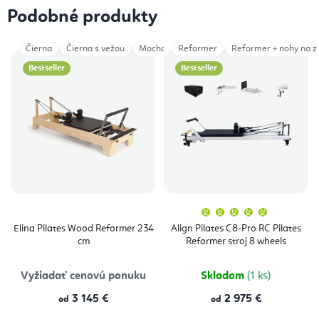
Podobné produkty
Čierna
Čierna s vežou
Mocha
Reformer
Šedá
Šedá s vežou
Reformer + nohy na z
Ivory
Bestseller
Bestseller
Priemern
hodnoten
produktu
Elina Pilates Wood Reformer 234
Align Pilates C8-Pro RC Pilates
je
cm
Reformer stroj 8 wheels
5,0
z
5
hviezdičie
Vyžiadať cenovú ponuku
Skladom
(1 ks)
3 145 €
2 975 €
od
od