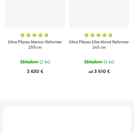
Priemerné
Priemern
hodnotenie
hodnoten
produktu
produktu
Elina Pilates Mentor Reformer
Elina Pilates Elite Wood Reformer
je
je
259 cm
245 cm
5,0
5,0
z
z
5
5
hviezdičiek.
hviezdičie
Skladom
(2 ks)
Skladom
(4 ks)
3 630 €
3 510 €
od
Z
á
p