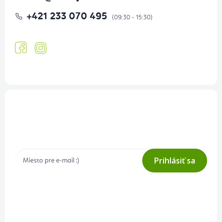
+421 233 070 495
Prihlásenie odberu newslettera
Tajné akcie, výpredaje a súťaže na váš e-mail
Prihlásiť sa
Prihlásením odberu súhlasíte s
podmienkami ochrany osobných
údajov