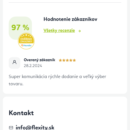
ä
t
Hodnotenie zákazníkov
i
97 %
e
Všetky recenzie
Overený zákazník
28.2.2024
Super komunikácia rýchle dodanie a veľký výber
tovaru.
Kontakt
info
@
flexity.sk