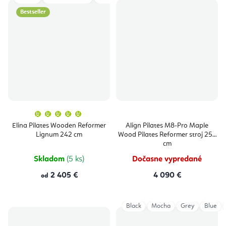
Bestseller
Priemerné
hodnotenie
produktu
Elina Pilates Wooden Reformer
Align Pilates M8-Pro Maple
je
Lignum 242 cm
Wood Pilates Reformer stroj 254
5,0
z
cm
5
hviezdičiek.
Skladom
(5 ks)
Dočasne vypredané
2 405 €
4 090 €
od
Black
Mocha
Grey
Blue