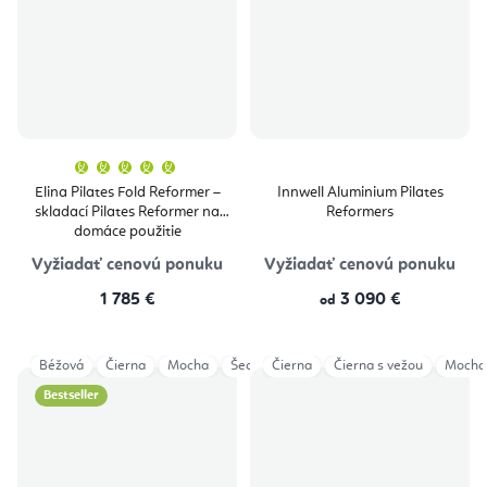
Priemerné
hodnotenie
produktu
Elina Pilates Fold Reformer –
Innwell Aluminium Pilates
je
skladací Pilates Reformer na
Reformers
5,0
z
domáce použitie
5
hviezdičiek.
Vyžiadať cenovú ponuku
Vyžiadať cenovú ponuku
1 785 €
3 090 €
od
Béžová
Čierna
Mocha
Šedá
Čierna
Aged Rose
Čierna s vežou
Eucalyptus
Mocha
Ocea
Bestseller