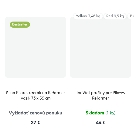
Yellow 3,46 kg
Red 9,5 kg
Blu
Bestseller
Elina Pilates uterák na Reformer
InnWell pružiny pre Pilates
vozík 73 x 59 cm
Reformer
Vyžiadať cenovú ponuku
Skladom
(1 ks)
27 €
44 €