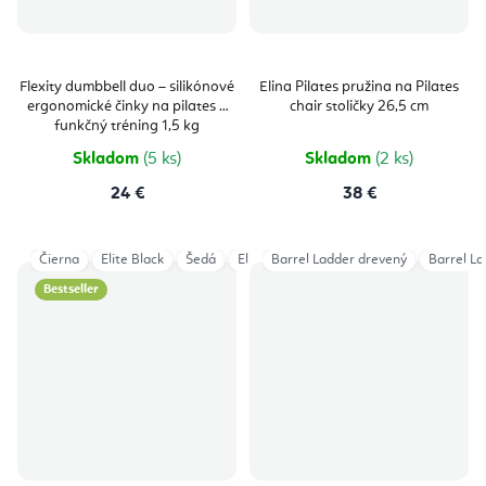
Flexity dumbbell duo – silikónové
Elina Pilates pružina na Pilates
ergonomické činky na pilates a
chair stoličky 26,5 cm
funkčný tréning 1,5 kg
Skladom
(5 ks)
Skladom
(2 ks)
24 €
38 €
Čierna
Elite Black
Šedá
Elite Gray
Barrel Ladder drevený
Aged Rose
Eucalyptus
Barrel L
Bestseller