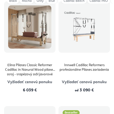
Black
Mocha
Grey
Blue
Ivory
Cadillac Beech
Aged Rose
Cadillac PRO
Eucalyptus
Elina Pilates Classic Reformer
Innwell Cadillac Reformers
Cadillac in Natural Wood pilates
profesionálne Pilates zariadenia
stroj - trapézový stôl javorové
drevo 229 × 66 × 182 cm
Vyžiadať cenovú ponuku
Vyžiadať cenovú ponuku
6 039 €
3 090 €
od
Bestseller