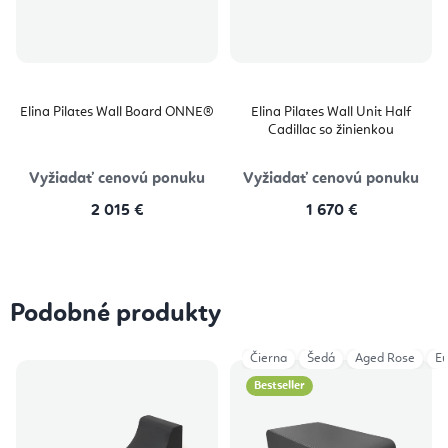
Elina Pilates Wall Board ONNE®
Elina Pilates Wall Unit Half
Cadillac so žinienkou
Vyžiadať cenovú ponuku
Vyžiadať cenovú ponuku
2 015 €
1 670 €
Podobné produkty
Čierna
Šedá
Aged Rose
Eu
Bestseller