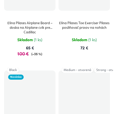
Elina Pilates Airplane Board –
Elina Pilates Toe Exerciser Pilates
doska na Airplane cvik pre
posilňovač prstov na nohách
Cadillac
Skladom
(1 ks)
Skladom
(1 ks)
65 €
72 €
100 €
(–35 %)
Black
Medium - otvorená
Strong - ot
Novinka