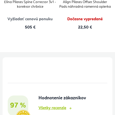
Elina Pilates Spine Corrector 3v1 -
Align Pilates Offset Shoulder
korektor chrbtice
Pads náhradná ramenná opierka
Vyžiadať cenovú ponuku
Dočasne vypredané
505 €
22,50 €
Z
á
p
ä
t
Hodnotenie zákazníkov
i
97 %
e
Všetky recenzie