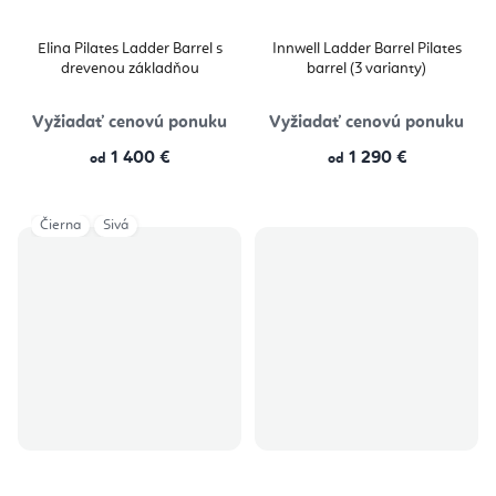
Elina Pilates Ladder Barrel s
Innwell Ladder Barrel Pilates
drevenou základňou
barrel (3 varianty)
Vyžiadať cenovú ponuku
Vyžiadať cenovú ponuku
1 400 €
1 290 €
od
od
Čierna
Sivá