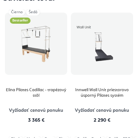
Čierna
Šedá
Bestseller
Elina Pilates Cadillac - trapézový
Innwell Wall Unit priestorovo
stôl
úsporný Pilates systém
Vyžiadať cenovú ponuku
Vyžiadať cenovú ponuku
3 365 €
2 290 €