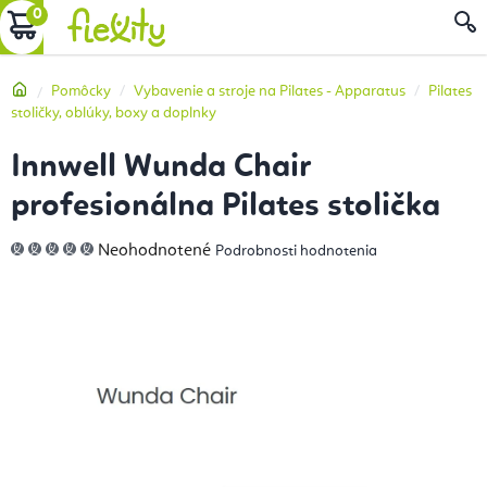
Prejsť
NÁKUPNÝ
na
obsah
KOŠÍK
Domov
Pomôcky
Vybavenie a stroje na Pilates - Apparatus
Pilates
stoličky, oblúky, boxy a doplnky
Innwell Wunda Chair
profesionálna Pilates stolička
Priemerné
Neohodnotené
Podrobnosti hodnotenia
hodnotenie
produktu
je
0,0
z
5
hviezdičiek.