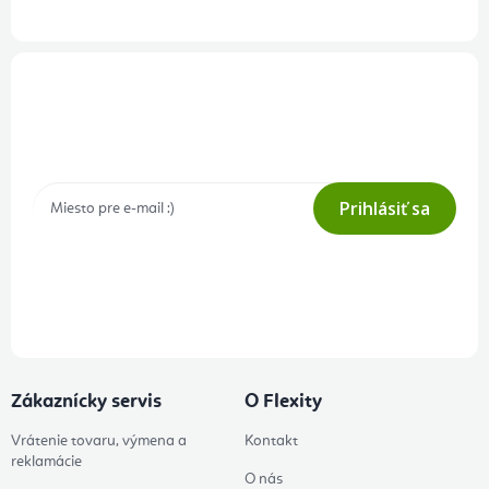
Prihlásenie odberu newslettera
Tajné akcie, výpredaje a súťaže na váš e-mail
Prihlásiť sa
Prihlásením odberu súhlasíte s
podmienkami ochrany osobných
údajov
Zákaznícky servis
O Flexity
Vrátenie tovaru, výmena a
Kontakt
reklamácie
O nás