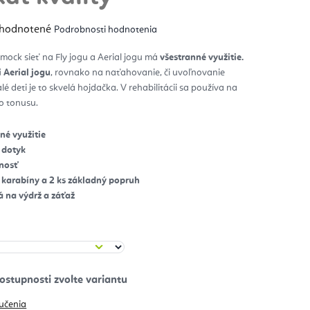
emerné
hodnotené
Podrobnosti hodnotenia
notenie
duktu
ck sieť na Fly jogu a Aerial jogu má
všestranné využitie.
i Aerial jogu
, rovnako na naťahovanie, či uvoľnovanie
zdičiek.
lé deti je to skvelá hojdačka. V rehabilitácii sa používa na
ho tonusu.
é využitie
 dotyk
lnosť
s karabíny a 2 ks základný popruh
á na výdrž a záťaž
učenia