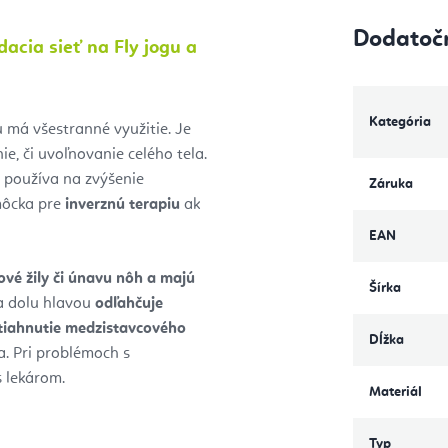
Dodatoč
acia sieť na Fly jogu a
Kategória
 má všestranné využitie. Je
ie, či uvoľnovanie celého tela.
sa používa na zvýšenie
Záruka
môcka pre
inverznú terapiu
ak
EAN
vé žily či únavu nôh a majú
Šírka
a dolu hlavou
odľahčuje
tiahnutie medzistavcového
Dĺžka
. Pri problémoch s
 lekárom.
Materiál
Typ