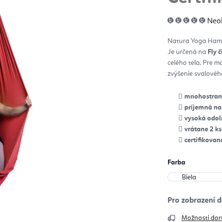
Pri
Neo
hod
pro
je
Natura Yoga Hammo
0,0
z
Je určená na
Fly č
5
hvie
celého tela. Pre ma
zvýšenie svalové
mnohostrann
príjemná na
vysoká odo
vrátane 2 k
certifikovan
Farba
Možnosti dor