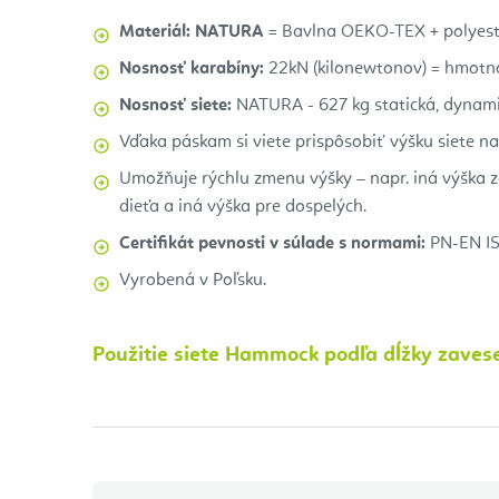
Materiál:
NATURA
= Bavlna OEKO-TEX + polyest
Nosnosť karabíny:
22kN (kilonewtonov) = hmotno
Nosnosť siete:
NATURA - 627 kg statická, dynami
Vďaka páskam si viete prispôsobiť výšku siete na
Umožňuje rýchlu zmenu výšky – napr. iná výška z
dieťa a iná výška pre dospelých.
Certifikát pevnosti v súlade s normami:
PN-EN IS
Vyrobená v Poľsku.
Použitie siete Hammock podľa dĺžky zaves