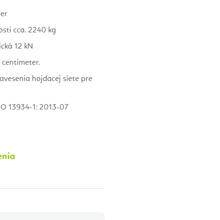
er
sti cca. 2240 kg
cká 12 kN
 centimeter.
avesenia hojdacej siete pre
O 13934-1: 2013-07
enia