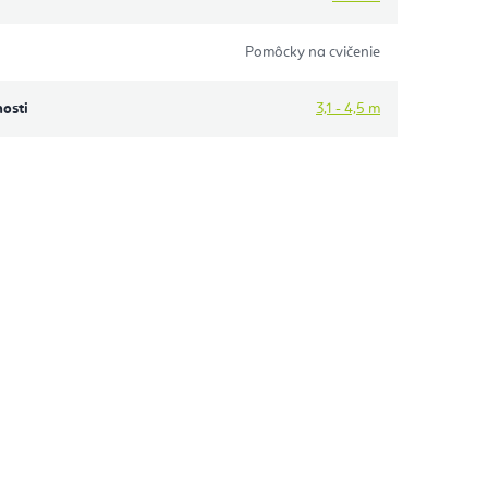
Pomôcky na cvičenie
osti
3,1 - 4,5 m