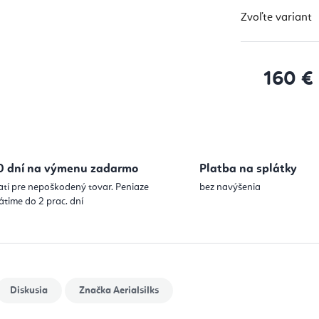
Zvoľte variant
160 €
Jednotková
0 dní na výmenu zadarmo
Platba na splátky
atí pre nepoškodený tovar. Peniaze
bez navýšenia
átime do 2 prac. dní
Diskusia
Značka
Aerialsilks