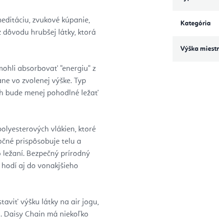
 meditáciu, zvukové kúpanie,
Kategória
 dôvodu hrubšej látky, ktorá
Výška miestn
mohli absorbovať "energiu" z
ne vo zvolenej výške. Typ
lých bude menej pohodlné ležať
lyesterových vlákien, ktoré
čné prispôsobuje telu a
 ležaní. Bezpečný prírodný
 hodí aj do vonakjšieho
aviť výšku látky na air jogu,
. Daisy Chain má niekoľko