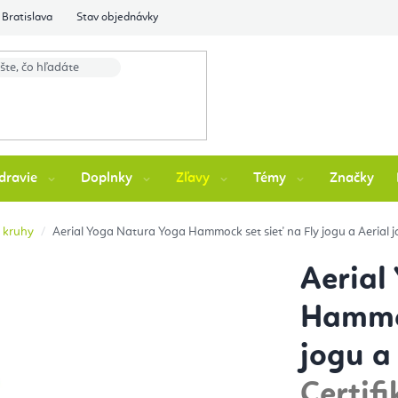
Bratislava
Stav objednávky
dravie
Doplnky
Zľavy
Témy
Značky
p kruhy
Aerial Yoga Natura Yoga Hammock set sieť na Fly jogu a Aerial 
Aerial
Hammoc
jogu a
Certifi