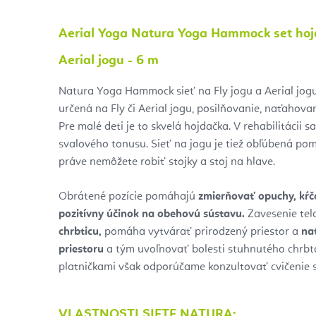
Aerial Yoga Natura Yoga Hammock set hojd
Aerial jogu - 6 m
Natura Yoga Hammock sieť na Fly jogu a Aerial jogu
určená na Fly či Aerial jogu, posilňovanie, naťahovan
Pre malé deti je to skvelá hojdačka. V rehabilitácii 
svalového tonusu. Sieť na jogu je tiež obľúbená po
práve nemôžete robiť stojky a stoj na hlave.
Obrátené pozície pomáhajú
zmierňovať opuchy, kŕčo
pozitívny účinok na obehovú sústavu.
Zavesenie tel
chrbticu,
pomáha vytvárať prirodzený priestor a
na
priestoru
a tým uvoľnovať bolesti stuhnutého chrbta
platničkami však odporúčame konzultovať cvičenie s
VLASTNOSTI SIETE NATURA: