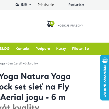
EUR
Prihlásenie
Registrácia
NÁKUPNÝ
KOŠÍK
BLOG
Kontakt
Podpora
Kurzy
Pilates Studio
Zna
jogu - 6 m
Certifikát kvality
 Yoga Natura Yoga
k set sieť na Fly
 Aerial jogu - 6 m
kát kvality