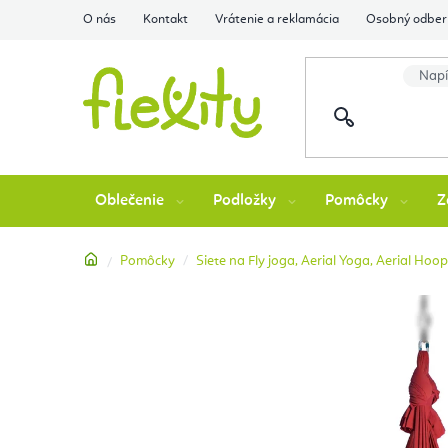
Prejsť
O nás
Kontakt
Vrátenie a reklamácia
Osobný odber 
na
obsah
Oblečenie
Podložky
Pomôcky
Z
Domov
Pomôcky
Siete na Fly joga, Aerial Yoga, Aerial Hoo