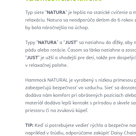
Typ siete "
NATURA
" je lepšia na statické cvičenie a
relaxáciu. Natura sa neodporúča deťom do 6 rokov z
by bola náročnejšia na úchop.
Typy "
NATURA
" a "
JUST
" sa natiahnu do dĺžky, aby 
pádu alebo rotácie. Časom sa látka natiahne a zosta
"
JUST
" je užší a vhodejší pre deti, takže pre dospe
v relaxačnej polohe.
Hammock NATURAL je vyrobený s nízkou prímesou po
zabezpečujú bezpečnosť vo vzduchu. Sieť sa dostato
dodáva nám komfort pri obrátených pozíciach alebo
materiál dodáva lepši kontakt s prírodou a skvele sa
priestoru či na zvukovú kúpeľ.
TIP:
Keď si potrebujete vedieť rýchlo a bezpečne nast
napríklad v štúdiu, odporúčame zakúpiť Daisy Chain