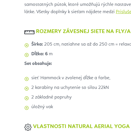
samostatných pútok, ktoré umožňujú rýchle nastave
látke. Všetky doplnky k sieťam nájdete medzi
Prisluš
ROZMERY ZÁVESNEJ SIETE NA FLY/
Šírka:
205 cm, natiahne sa až do 250 cm = relaxač
Dĺžka: 6
m
Set obsahuje:
sieť Hammock v zvolenej dĺžke a farbe,
2 karabíny na uchytenie so silou 22kN
2 základné popruhy
úložný vak
VLASTNOSTI NATURAL AERIAL YOG