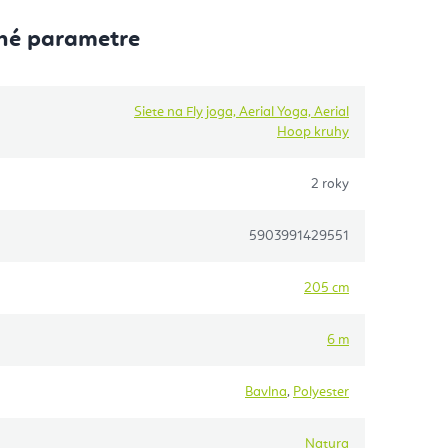
né parametre
Siete na Fly joga, Aerial Yoga, Aerial
Hoop kruhy
2 roky
5903991429551
205 cm
6 m
Bavlna
,
Polyester
Natura