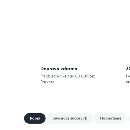
Doprava zdarma
3
Pri objednávke nad 80 EUR cez
Pl
Packeta
vr
Popis
Súvisiace súbory (1)
Hodnotenie