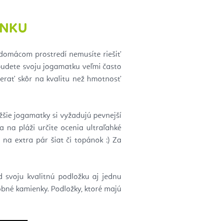
ONKU
v domácom prostredí nemusíte riešiť
 budete svoju jogamatku veľmi často
rať skôr na kvalitu než hmotnosť
žšie jogamatky si vyžadujú pevnejší
ka na pláži určite ocenia ultraľahké
na extra pár šiat či topánok :) Za
d svoju kvalitnú podložku aj jednu
obné kamienky. Podložky, ktoré majú