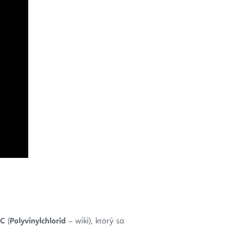
VC
(
Polyvinylchlorid
– wiki), ktorý sa