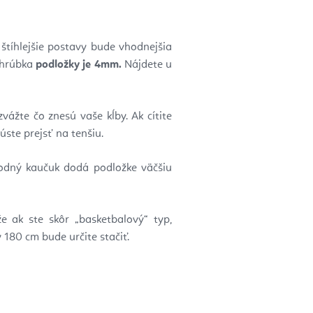
štíhlejšie postavy bude vhodnejšia
á hrúbka
podložky je 4mm.
Nájdete u
ážte čo znesú vaše kĺby. Ak cítite
kúste prejsť na tenšiu.
rodný kaučuk dodá podložke väčšiu
e ak ste skôr „basketbalový“ typ,
 180 cm bude určite stačiť.