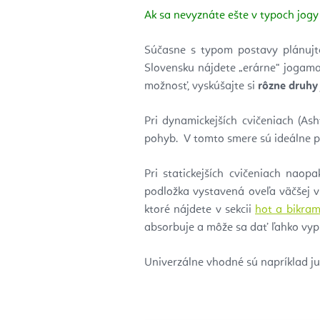
Ak sa nevyznáte ešte v typoch jo
Súčasne s typom postavy plánujt
Slovensku nájdete „erárne“ jogam
možnosť, vyskúšajte si
rôzne druhy 
Pri dynamickejších cvičeniach (A
pohyb. V tomto smere sú ideálne 
Pri statickejších cvičeniach naop
podložka vystavená oveľa väčšej v
ktoré nájdete v sekcii
hot a bikram
absorbuje a môže sa dať ľahko vyp
Univerzálne vhodné sú napríklad ju