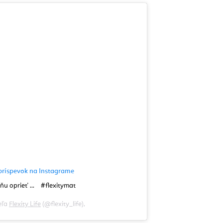
o príspevok na Instagrame
ňu oprieť ...⠀ #flexitymat
eľa
Flexity Life
(@flexity_life),