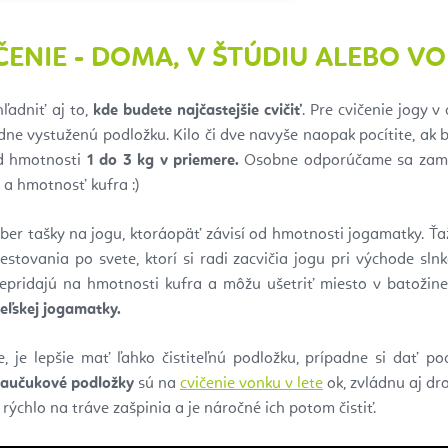
ČENIE - DOMA, V ŠTÚDIU ALEBO V
hľadniť aj to,
kde budete najčastejšie cvičiť
. Pre cvičenie jogy 
dne vystuženú podložku. Kilo či dve navyše naopak pocítite, ak
od hmotnosti
1 do 3 kg v priemere.
Osobne odporúčame sa zame
 a hmotnosť kufra :)
er tašky na jogu, ktoráopäť závisí od hmotnosti jogamatky. Ťa
estovania po svete, ktorí si radi zacvičia jogu pri východe sln
nepridajú na hmotnosti kufra a môžu ušetriť miesto v batožine 
eľskej jogamatky.
e, je lepšie mať ľahko čistiteľnú podložku, prípadne si dať po
 kaučukové podložky
sú na
cvičenie vonku v lete
ok, zvládnu aj dr
rýchlo na tráve zašpinia a je náročné ich potom čistiť.