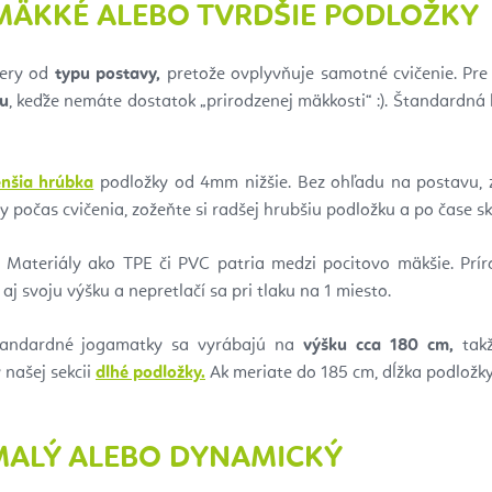
 MÄKKÉ ALEBO TVRDŠIE PODLOŽKY
iery od
typu postavy,
pretože ovplyvňuje samotné cvičenie. Pre 
u
, keďže nemáte dostatok „prirodzenej mäkkosti“ :). Štandardn
enšia hrúbka
podložky od 4mm nižšie. Bez ohľadu na postavu, zv
by počas cvičenia, zožeňte si radšej hrubšiu podložku a po čase s
 Materiály ako TPE či PVC patria medzi pocitovo mäkšie. Prí
aj svoju výšku a nepretlačí sa pri tlaku na 1 miesto.
Štandardné jogamatky sa vyrábajú na
výšku cca 180 cm,
takž
 našej sekcii
dlhé podložky.
Ak meriate do 185 cm, dĺžka podložky
MALÝ ALEBO DYNAMICKÝ