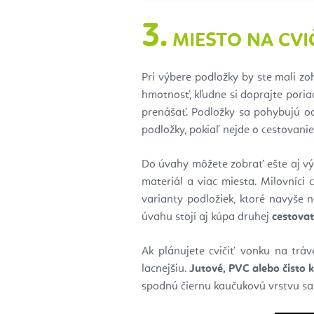
3.
MIESTO NA CVI
Pri výbere podložky by ste mali zo
hmotnosť, kľudne si doprajte poria
prenášať. Podložky sa pohybujú 
podložky, pokiaľ nejde o cestovanie
Do úvahy môžete zobrať ešte aj výb
materiál a viac miesta. Milovníci c
varianty podložiek, ktoré navyše 
úvahu stojí aj kúpa druhej
cestovat
Ak plánujete cvičiť vonku na tráv
lacnejšiu.
Jutové, PVC alebo čisto
spodnú čiernu kaučukovú vrstvu sa 