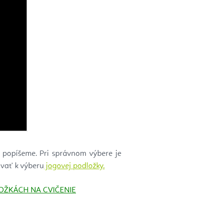
si popíšeme. Pri správnom výbere je
ovať k výberu
jogovej podložky.
OŽKÁCH NA CVIČENIE