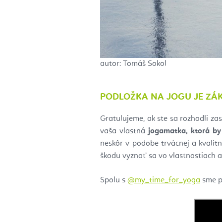
autor: Tomáš Sokol
PODLOŽKA NA JOGU JE ZÁ
Gratulujeme, ak ste sa rozhodli za
vaša vlastná
jogamatka, ktorá by
neskôr v podobe trvácnej a kvalitn
škodu vyznať sa vo vlastnostiach a 
Spolu s
@my_time_for_yoga
sme pr