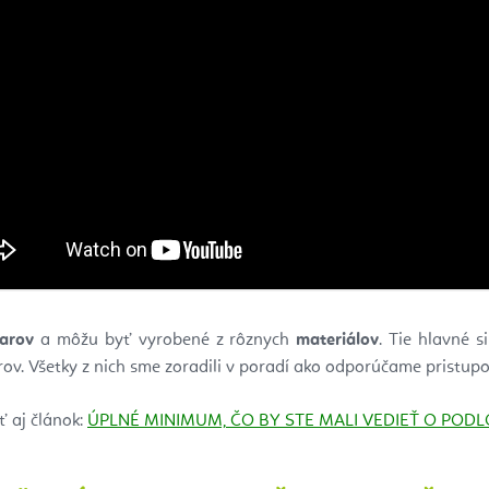
varov
a môžu byť vyrobené z rôznych
materiálov
. Tie hlavné 
rov. Všetky z nich sme zoradili v poradí ako odporúčame pristup
ť aj článok:
ÚPLNÉ MINIMUM, ČO BY STE MALI VEDIEŤ O PODL