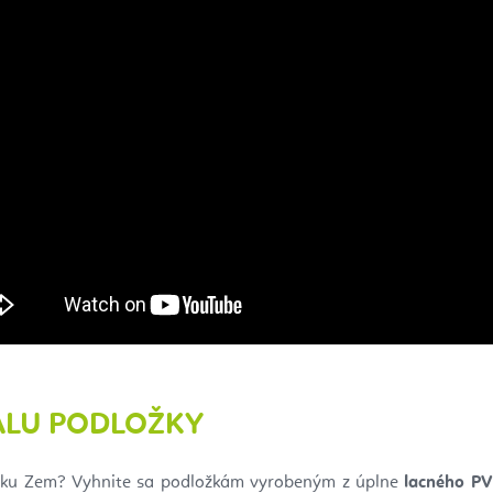
ÁLU PODLOŽKY
atku Zem? Vyhnite sa podložkám vyrobeným z úplne
lacného P