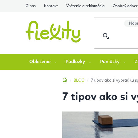
Prejsť
O nás
Kontakt
Vrátenie a reklamácia
Osobný odber 
na
obsah
Oblečenie
Podložky
Pomôcky
Z
Domov
BLOG
7 tipov ako si vybrať tú
7 tipov ako si