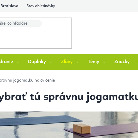
Bratislava
Stav objednávky
dravie
Doplnky
Zľavy
Témy
Značky
 správnu jogamatku na cvičenie
 vybrať tú správnu jogamatku