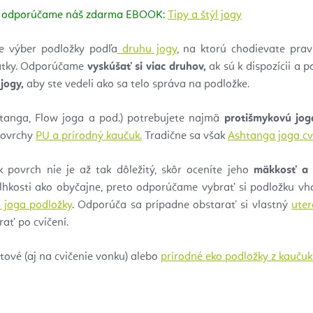
gy odporúčame náš zdarma EBOOK:
Tipy a štýl jogy
e výber podložky podľa
druhu jogy
, na ktorú chodievate prav
atky. Odporúčame
vyskúšať si viac druhov,
ak sú k dispozícii a p
jogy,
aby ste vedeli ako sa telo správa na podložke.
shtanga, Flow joga a pod.) potrebujete najmä
protišmykovú jog
povrchy
PU a prírodný kaučuk.
Tradične sa však
Ashtanga joga cvi
ak povrch nie je až tak dôležitý, skôr oceníte jeho
mäkkosť a 
lhkosti ako obyčajne, preto odporúčame vybrať si podložku vho
 joga podložky
. Odporúča sa prípadne obstarať si vlastný
uter
rať po cvičení.
tové (aj na cvičenie vonku) alebo
prírodné eko podložky z kauču