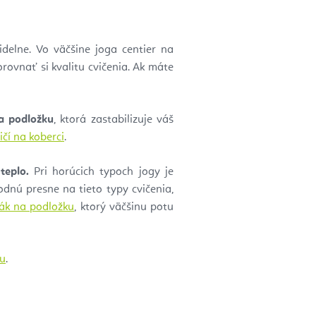
idelne. Vo väčšine joga centier na
orovnať si kvalitu cvičenia. Ak máte
a podložku
, ktorá zastabilizuje váš
čí na koberci
.
teplo.
Pri horúcich typoch jogy je
dnú presne na tieto typy cvičenia,
ák na podložku
, ktorý väčšinu potu
ku
.