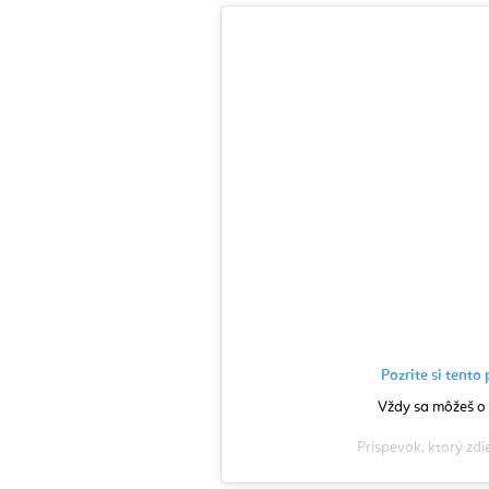
Pozrite si tent
Vždy sa môžeš o 
Príspevok, ktorý zdi