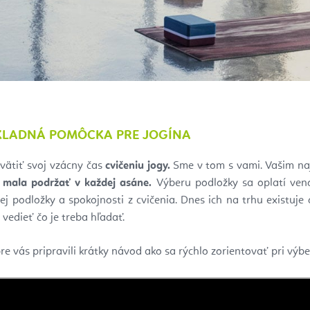
KLADNÁ POMÔCKA PRE JOGÍNA
svätiť svoj vzácny čas
cvičeniu jogy.
Sme v tom s vami. Vašim naj
 mala podržať v každej asáne.
Výberu podložky sa oplatí veno
ej podložky a spokojnosti z cvičenia. Dnes ich na trhu existuje
vedieť čo je treba hľadať.
e vás pripravili krátky návod ako sa rýchlo zorientovať pri výb