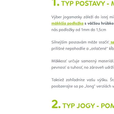
1.
TYP POSTAVY -
Výber jogamatky záleží do istej m
mäkkšia podložka
s väčšou hrúbko
nás podložky od 1mm do 1,5cm
Silnejším postavám môže stačiť
t
prílišné nepohodlie a „otlačené“ kĺ
Mäkkosť určuje samotný materiál.
pevnosť a tuhosť, no zároveň udrží 
Taktiež zohľadnite vašu výšku. 
poobzerajte sa po „long“ verziách v
2.
TYP JOGY - PO