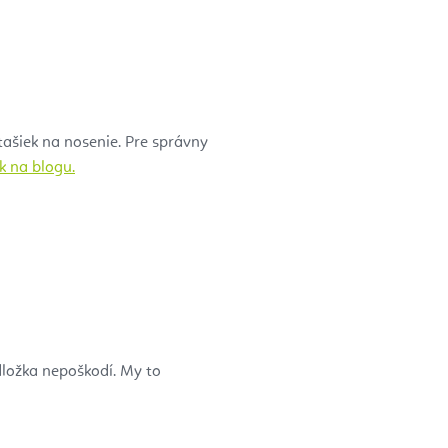
tašiek na nosenie. Pre správny
k na blogu.
dložka nepoškodí. My to