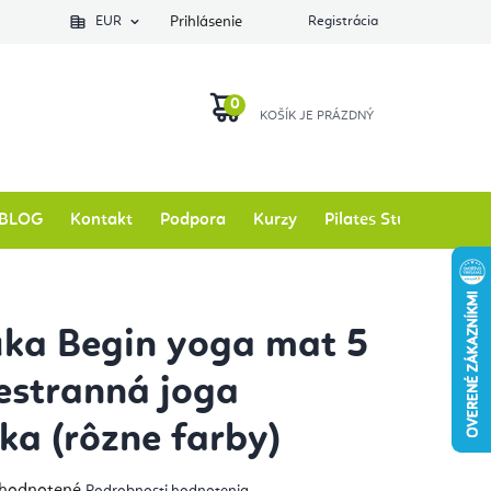
EUR
Prihlásenie
Registrácia
NÁKUPNÝ
KOŠÍK
BLOG
Kontakt
Podpora
Kurzy
Pilates Studio
Zna
ka Begin yoga mat 5
stranná joga
ka (rôzne farby)
emerné
hodnotené
Podrobnosti hodnotenia