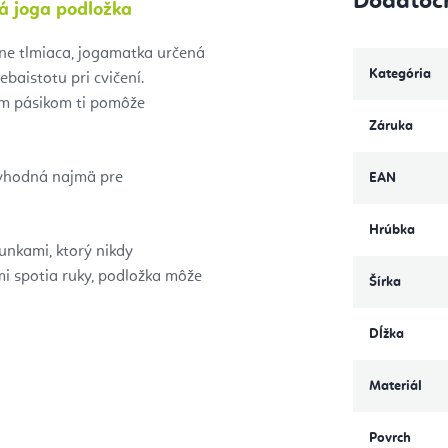
Dodatoč
 joga podložka
ne tlmiaca, jogamatka určená
Kategória
baistotu pri cvičení.
ým pásikom ti pomôže
Záruka
 vhodná najmä pre
EAN
Hrúbka
nkami, ktorý nikdy
mi spotia ruky, podložka môže
Šírka
Dĺžka
Materiál
Povrch