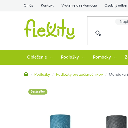
Prejsť
O nás
Kontakt
Vrátenie a reklamácia
Osobný odber 
na
obsah
Oblečenie
Podložky
Pomôcky
Z
Domov
Podložky
Podložky pre začiatočníkov
Manduka Be
Bestseller