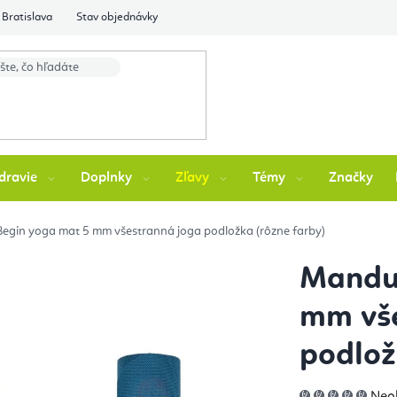
Bratislava
Stav objednávky
dravie
Doplnky
Zľavy
Témy
Značky
gin yoga mat 5 mm všestranná joga podložka (rôzne farby)
Mandu
mm vše
podlož
Pri
Neo