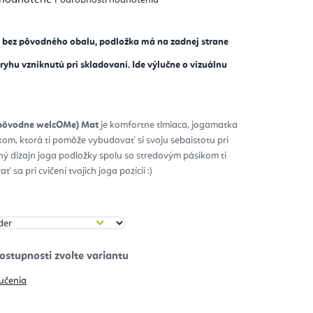
notenie
duktu
 - bez pôvodného obalu, podložka má na zadnej strane
zdičiek.
yhu vzniknutú pri skladovaní. Ide výlučne o vizuálnu
(pôvodne welcOMe) Mat
je komfortne tlmiaca, jogamatka
kom, ktorá ti pomôže vybudovať si svoju sebaistotu pri
nný dizajn joga podložky spolu so stredovým pásikom ti
 sa pri cvičení tvojich joga pozícií :)
učenia