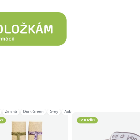
Zelená
Dark Green
Grey
Aubergine
ler
Bestseller