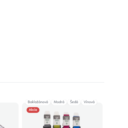
Baklažánová
Modrá
Šedá
Vínová
Akcia