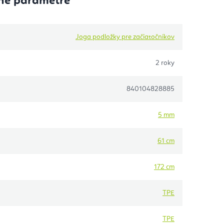
né parametre
Joga podložky pre začiatočníkov
2 roky
840104828885
5 mm
61 cm
172 cm
TPE
TPE