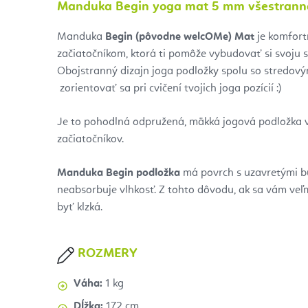
Manduka Begin yoga mat 5 mm všestranná
Manduka
Begin (pôvodne welcOMe) Mat
je komfort
začiatočníkom, ktorá ti pomôže vybudovať si svoju se
Obojstranný dizajn joga podložky spolu so stredov
zorientovať sa pri cvičení tvojich joga pozícií :)
Je to pohodlná odpružená, mäkká jogová podložka
začiatočníkov.
Manduka Begin podložka
má povrch s uzavretými bu
neabsorbuje vlhkosť. Z tohto dôvodu, ak sa vám veľ
byť klzká.
ROZMERY
Váha:
1 kg
Dĺžka:
172 cm