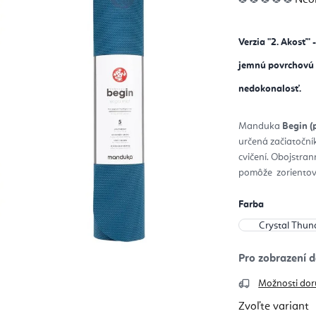
hod
pro
je
0,0
z
Verzia "2. Akosť"
5
hvie
jemnú povrchovú r
nedokonalosť.
Manduka
Begin 
určená začiatoční
cvičení. Obojstra
pomôže zorientovať
Farba
Možnosti dor
Zvoľte variant