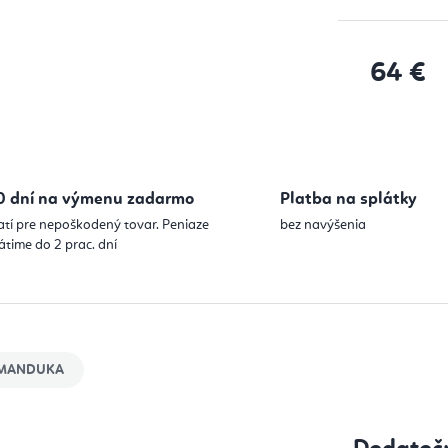
64 €
Jednotková
0 dní na výmenu zadarmo
Platba na splátky
atí pre nepoškodený tovar. Peniaze
bez navýšenia
átime do 2 prac. dní
MANDUKA