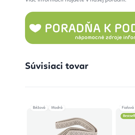
Viac informácii nájdete v našej poradni:
Súvisiaci tovar
Béžová
Modrá
Fialová
Bestsel