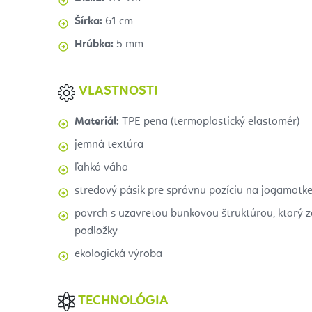
Šírka:
61 cm
Hrúbka:
5 mm
VLASTNOSTI
Materiál:
TPE pena (termoplastický elastomér)
jemná textúra
ľahká váha
stredový pásik pre správnu pozíciu na jogamatk
povrch s uzavretou bunkovou štruktúrou, ktorý 
podložky
ekologická výroba
TECHNOLÓGIA