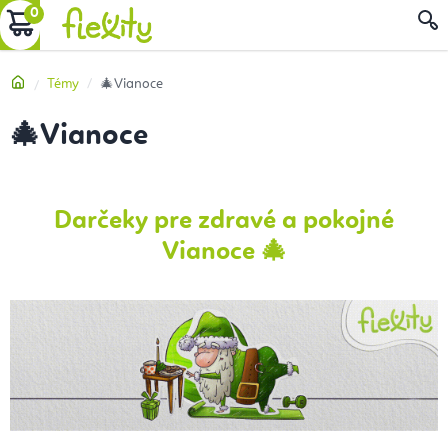
Prejsť
NÁKUPNÝ
na
obsah
KOŠÍK
Domov
Témy
🎄Vianoce
🎄Vianoce
Darčeky pre zdravé a pokojné
Vianoce 🎄