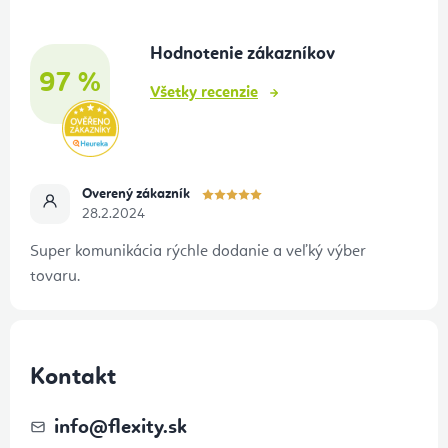
ä
t
Hodnotenie zákazníkov
i
97 %
e
Všetky recenzie
Overený zákazník
28.2.2024
Super komunikácia rýchle dodanie a veľký výber
tovaru.
Kontakt
info
@
flexity.sk