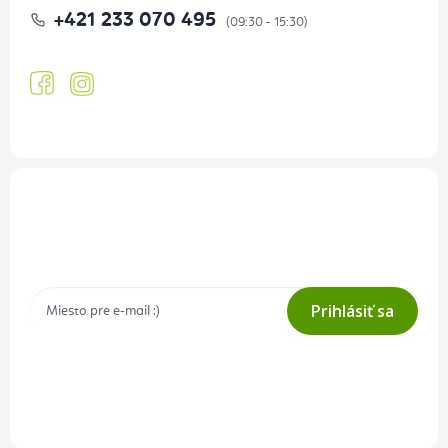
+421 233 070 495
Prihlásenie odberu newslettera
Tajné akcie, výpredaje a súťaže na váš e-mail
Prihlásiť sa
Prihlásením odberu súhlasíte s
podmienkami ochrany osobných
údajov