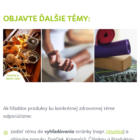
OBJAVTE ĎALŠIE TÉMY:
Ak hľadáte produkty ku konkrétnej zdravotnej téme
odporúčame:
zadať tému do
vyhľadávania
stránky (napr.
imunita
) a
objavíte ponuku Značiek, Kategórií, Článkov a Produktov