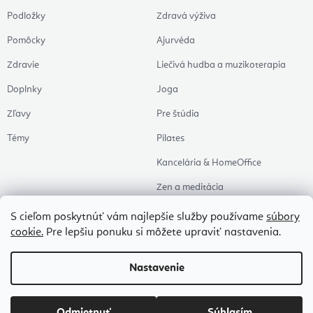
Podložky
Zdravá výživa
Pomôcky
Ajurvéda
Zdravie
Liečivá hudba a muzikoterapia
Doplnky
Joga
Zľavy
Pre štúdia
Témy
Pilates
Kancelária & HomeOffice
Zen a meditácia
Aromaterapia
S cieľom poskytnúť vám najlepšie služby používame
súbory
cookie.
Pre lepšiu ponuku si môžete upraviť nastavenia.
Zdravý spánok
Naše obľúbené
Nastavenie
Copyright 2026
Flexity
. Všetky práva vyhradené.
Upraviť nastavenie cookies
Vytvoril Shoptet Premium