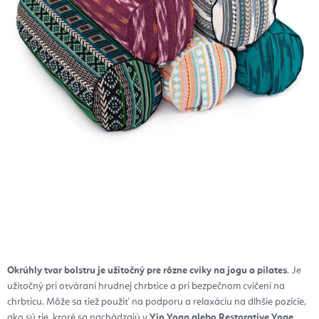
Okrúhly tvar bolstru je užitočný pre rôzne cviky na jogu a pilates
. Je
užitočný pri otváraní hrudnej chrbtice a pri bezpečnom cvičení na
chrbticu. Môže sa tiež použiť na podporu a relaxáciu na dlhšie pozície,
ako sú tie, ktoré sa nachádzajú v
Yin Yoga alebo Restorative Yoge.