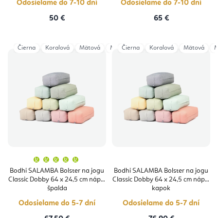
Odosielame do 7-10 dní
Odosielame do 7-10 dní
50 €
65 €
Čierna
Koralová
Mätová
Modrá
Čierna
Oriešková
Koralová
Ružová
Mätová
Sivá
M
Priemerné
hodnotenie
produktu
Bodhi SALAMBA Bolster na jogu
Bodhi SALAMBA Bolster na jogu
je
Classic Dobby 64 x 24,5 cm náplň
Classic Dobby 64 x 24,5 cm náplň
5,0
z
špalda
kapok
5
hviezdičiek.
Odosielame do 5-7 dní
Odosielame do 5-7 dní