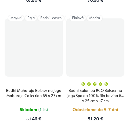
67,50 €
76,90 €
Mayuri
Raja
Bodhi Leaves
Mineral Blue + Silver
Fialová
Modrá
Priemern
hodnoten
produktu
Bodhi Maharaja Bolster na jogu
Bodhi Salamba ECO Bolster na
je
Maharaja Collection 65 x 23 cm
jogu špalda 100% Bio bavlna 64
5,0
z
x 25 cm x 17 cm
5
hviezdičie
Skladom
(1 ks)
Odosielame do 5-7 dní
46 €
51,20 €
od