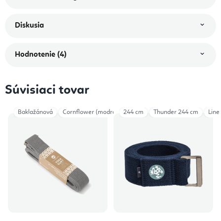
Diskusia
Hodnotenie (4)
Súvisiaci tovar
Baklažánová
Cornflower (modrá)
244 cm
Thunder 244 cm
Line