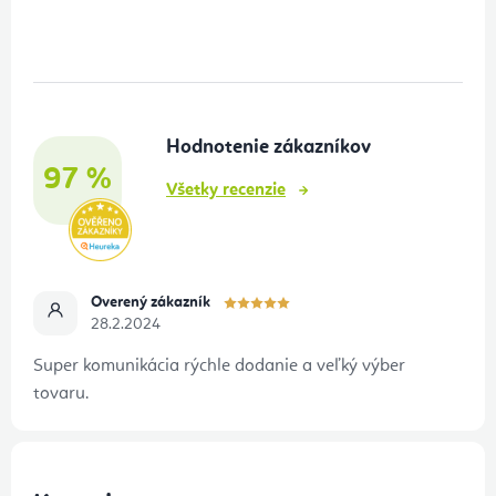
á
p
ä
t
Hodnotenie zákazníkov
i
97 %
e
Všetky recenzie
Overený zákazník
28.2.2024
Super komunikácia rýchle dodanie a veľký výber
tovaru.