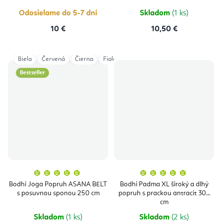
Odosielame do 5-7 dní
Skladom
(1 ks)
10 €
10,50 €
Biela
Červená
Čierna
Fialová
Modrá Navy
Petrol
Šedá
Bestseller
Priemerné
Priemern
hodnotenie
hodnoten
produktu
produktu
Bodhi Joga Popruh ASANA BELT
Bodhi Padma XL široký a dlhý
je
je
s posuvnou sponou 250 cm
popruh s prackou antracit 305
5,0
5,0
z
z
cm
5
5
hviezdičiek.
hviezdičie
Skladom
(1 ks)
Skladom
(2 ks)