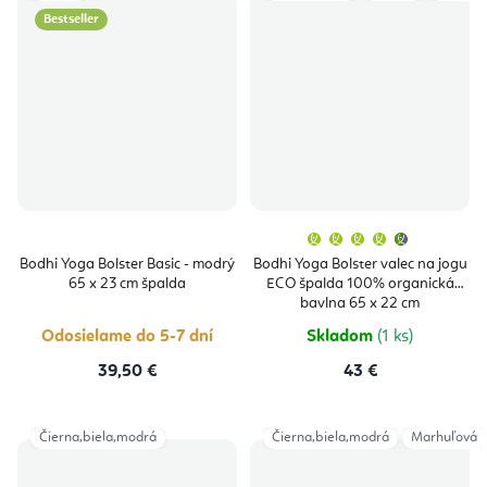
Bestseller
Priemern
hodnoten
produktu
Bodhi Yoga Bolster Basic - modrý
Bodhi Yoga Bolster valec na jogu
je
65 x 23 cm špalda
ECO špalda 100% organická
4,9
z
bavlna 65 x 22 cm
5
hviezdičie
Odosielame do 5-7 dní
Skladom
(1 ks)
39,50 €
43 €
Čierna,biela,modrá
Čierna,biela,modrá
Marhuľová