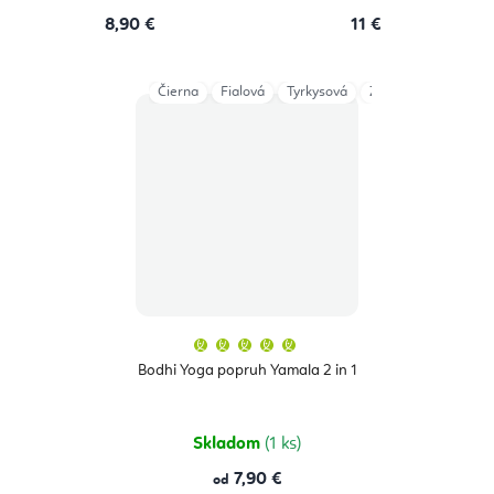
8,90 €
11 €
Čierna
Fialová
Tyrkysová
Zelená
Dark Gre
Priemerné
hodnotenie
produktu
Bodhi Yoga popruh Yamala 2 in 1
je
5,0
z
5
hviezdičiek.
Skladom
(1 ks)
7,90 €
od