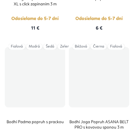
XL s click zapínaním 3 m
Odosielame do 5-7 dní
Odosielame do 5-7 dní
11 €
6 €
Fialová
Modrá
Šedá
Zelená
Béžová
Čierna
Fialová
Bodhi Padma popruh s prackou
Bodhi Joga Popruh ASANA BELT
PRO s kovovou sponou 3 m