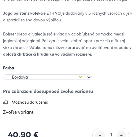
J
oga bolster z kolekcie ETHNO
je dodávaný v 5 rôznych vzoroch a je k
dispozícii so špaldovou výplňou.
Bolster alebo aj valec je stále viac a viac obľúbená pomôcka medzi
jogínmi aj nejogínmi. Poskytuje veľmi dobrú oporu pre celú dĺžku aj
šírku chrbtice. Vďaka tomu môžete pracovať na uvoľňovaní napätia
v
oblasti chrbtice či hrudníku vo väčšom rozmere.
Farba
Možnosti doručenia
Zvoľte variant
40,90 €