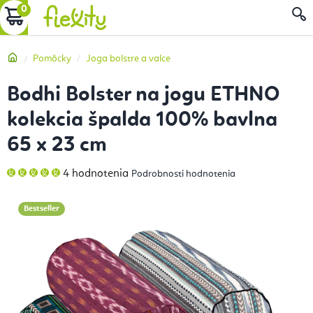
Prejsť
NÁKUPNÝ
na
obsah
KOŠÍK
Domov
Pomôcky
Joga bolstre a valce
Bodhi Bolster na jogu ETHNO
kolekcia špalda 100% bavlna
65 x 23 cm
Priemerné
4 hodnotenia
Podrobnosti hodnotenia
hodnotenie
produktu
je
5,0
Bestseller
z
5
hviezdičiek.