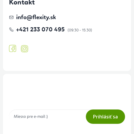
Kontakt
info
@
flexity.sk
+421 233 070 495
Prihlásenie odberu newslettera
Tajné akcie, výpredaje a súťaže na váš e-mail
Prihlásiť sa