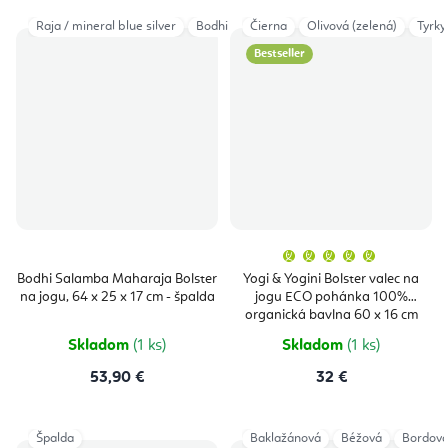
Raja / mineral blue silver
Bodhi Leaves / deep green
Čierna
Olivová (zelená)
Raja / taupe & 
Tyrky
Bestseller
Priemern
hodnoten
produktu
Bodhi Salamba Maharaja Bolster
Yogi & Yogini Bolster valec na
je
na jogu, 64 x 25 x 17 cm - špalda
jogu ECO pohánka 100%
5,0
z
organická bavlna 60 x 16 cm
5
hviezdičie
Skladom
(1 ks)
Skladom
(1 ks)
53,90 €
32 €
Špalda
Baklažánová
Béžová
Bordov