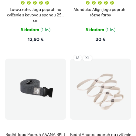
Priemerné
Priemern
hodnotenie
hodnoten
produktu
produktu
Lotuscrafts Joga popruh na
Manduka Align joga popruh -
je
je
cvičenie s kovovou sponou 250
rôzne farby
5,0
5,0
z
z
cm
5
5
hviezdičiek.
hviezdičie
Skladom
(1 ks)
Skladom
(1 ks)
12,90 €
20 €
M
XL
Bodhi Joga Popruh ASANA BELT
Bodhi Ananta popruh na cvičenie