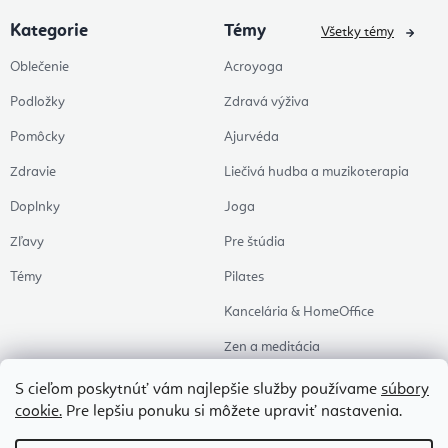
Kategorie
Témy
Všetky témy
Oblečenie
Acroyoga
Podložky
Zdravá výživa
Pomôcky
Ajurvéda
Zdravie
Liečivá hudba a muzikoterapia
Doplnky
Joga
Zľavy
Pre štúdia
Témy
Pilates
Kancelária & HomeOffice
Zen a meditácia
Aromaterapia
S cieľom poskytnúť vám najlepšie služby používame
súbory
cookie.
Pre lepšiu ponuku si môžete upraviť nastavenia.
Zdravý spánok