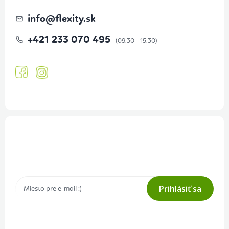
info
@
flexity.sk
+421 233 070 495
Prihlásenie odberu newslettera
Tajné akcie, výpredaje a súťaže na váš e-mail
Prihlásiť sa
Prihlásením odberu súhlasíte s
podmienkami ochrany osobných