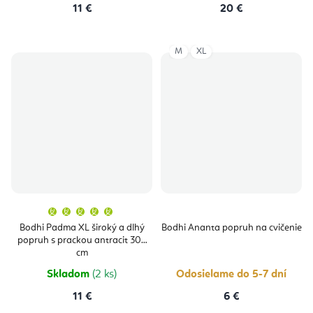
11 €
20 €
M
XL
Priemerné
hodnotenie
produktu
Bodhi Padma XL široký a dlhý
Bodhi Ananta popruh na cvičenie
je
popruh s prackou antracit 305
5,0
z
cm
5
hviezdičiek.
Skladom
(2 ks)
Odosielame do 5-7 dní
11 €
6 €