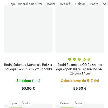
Raja / mineral blue silver
Bodhi Leaves / deep green
Béžová
Fialová
Raja / taupe & 
Modrá
Še
Priemern
hodnoten
produktu
Bodhi Salamba Maharaja Bolster
Bodhi Salamba ECO Bolster na
je
na jogu, 64 x 25 x 17 cm - špalda
jogu kapok 100% Bio bavlna 64 x
5,0
z
25 cm x 17 cm
5
hviezdičie
Skladom
(1 ks)
Odosielame do 5-7 dní
53,90 €
56,30 €
Kapok
Špalda
Béžová
Šedá