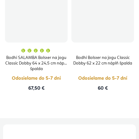
Priemerné
hodnotenie
produktu
Bodhi SALAMBA Bolster na jogu
Bodhi Bolster na jogu Classic
je
Classic Dobby 64 x 24,5 cm náplň
Dobby 62 x 22 cm náplň špalda
5,0
z
špalda
5
hviezdičiek.
Odosielame do 5-7 dní
Odosielame do 5-7 dní
67,50 €
60 €
Z
á