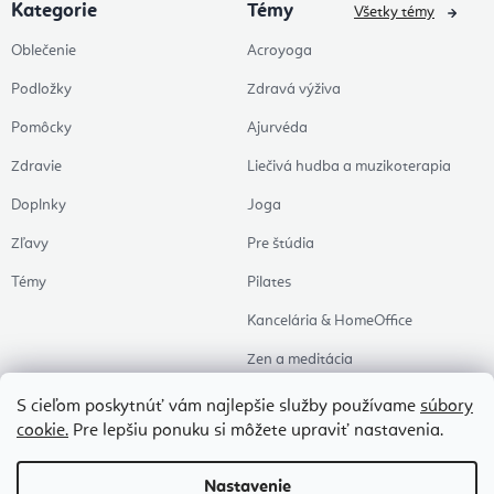
Kategorie
Témy
Všetky témy
Oblečenie
Acroyoga
Podložky
Zdravá výživa
Pomôcky
Ajurvéda
Zdravie
Liečivá hudba a muzikoterapia
Doplnky
Joga
Zľavy
Pre štúdia
Témy
Pilates
Kancelária & HomeOffice
Zen a meditácia
Aromaterapia
S cieľom poskytnúť vám najlepšie služby používame
súbory
cookie.
Pre lepšiu ponuku si môžete upraviť nastavenia.
Zdravý spánok
Naše obľúbené
Nastavenie