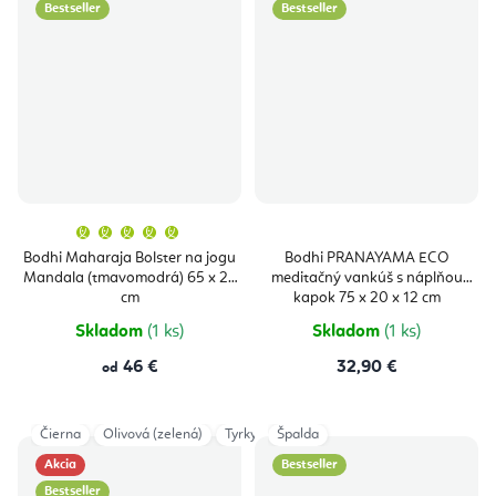
Bestseller
Bestseller
Priemerné
hodnotenie
produktu
Bodhi Maharaja Bolster na jogu
Bodhi PRANAYAMA ECO
je
Mandala (tmavomodrá) 65 x 23
meditačný vankúš s náplňou
5,0
z
cm
kapok 75 x 20 x 12 cm
5
hviezdičiek.
Skladom
(1 ks)
Skladom
(1 ks)
46 €
32,90 €
od
Čierna
Olivová (zelená)
Tyrkysová
Špalda
Akcia
Bestseller
Bestseller