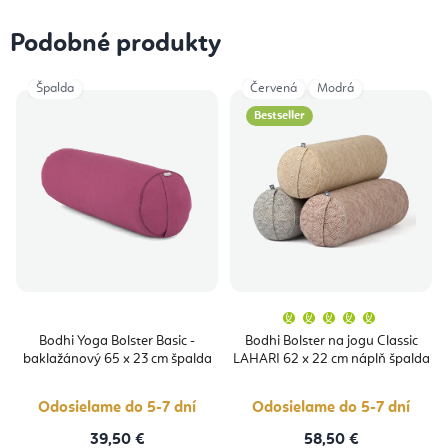
Podobné produkty
Špalda
Červená
Modrá
Bestseller
Priemern
hodnoten
produktu
Bodhi Yoga Bolster Basic -
Bodhi Bolster na jogu Classic
je
baklažánový 65 x 23 cm špalda
LAHARI 62 x 22 cm náplň špalda
5,0
z
5
hviezdičie
Odosielame do 5-7 dní
Odosielame do 5-7 dní
39,50 €
58,50 €