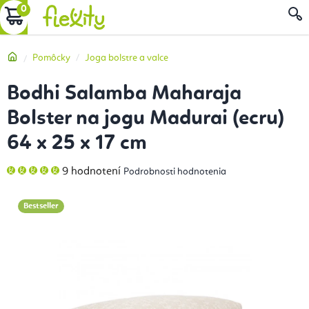
Prejsť
NÁKUPNÝ
na
obsah
KOŠÍK
Domov
Pomôcky
Joga bolstre a valce
Bodhi Salamba Maharaja
Bolster na jogu Madurai (ecru)
64 x 25 x 17 cm
Priemerné
9 hodnotení
Podrobnosti hodnotenia
hodnotenie
produktu
je
5,0
Bestseller
z
5
hviezdičiek.