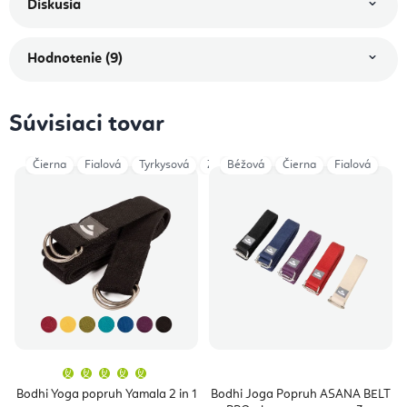
Diskusia
Hodnotenie (9)
Súvisiaci tovar
Čierna
Fialová
Tyrkysová
Zelená
Béžová
Dark Green
Čierna
Fialová
Anthracite
Priemerné
hodnotenie
produktu
Bodhi Yoga popruh Yamala 2 in 1
Bodhi Joga Popruh ASANA BELT
je