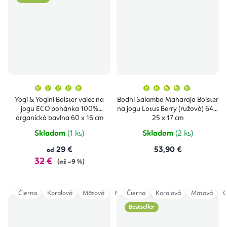
Priemerné
Priemern
hodnotenie
hodnoten
produktu
produktu
Yogi & Yogini Bolster valec na
Bodhi Salamba Maharaja Bolster
je
je
jogu ECO pohánka 100%
na jogu Lotus Berry (ružová) 64 x
5,0
5,0
z
z
organická bavlna 60 x 16 cm
25 x 17 cm
5
5
hviezdičiek.
hviezdičie
Skladom
(1 ks)
Skladom
(2 ks)
29 €
53,90 €
od
32 €
(až –9 %)
Čierna
Koralová
Mätová
Modrá
Čierna
Oriešková
Koralová
Ružová
Mätová
Sivá
O
Bestseller