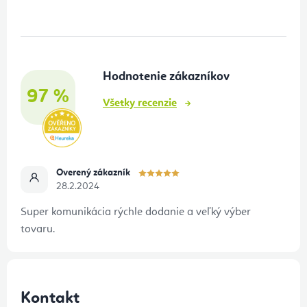
p
ä
t
Hodnotenie zákazníkov
i
97 %
e
Všetky recenzie
Overený zákazník
28.2.2024
Super komunikácia rýchle dodanie a veľký výber
tovaru.
Kontakt