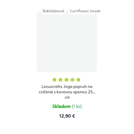
Baklažánová
Cornflower (modrá)
Priemerné
hodnotenie
produktu
Lotuscrafts Joga popruh na
je
cvičenie s kovovou sponou 250
5,0
z
cm
5
hviezdičiek.
Skladom
(1 ks)
12,90 €