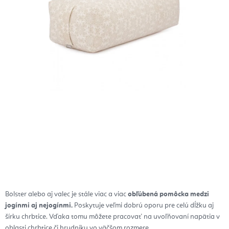
Bolster alebo aj valec je stále viac a viac
obľúbená pomôcka medzi
jogínmi aj nejogínmi.
Poskytuje veľmi dobrú oporu pre celú dĺžku aj
šírku chrbtice. Vďaka tomu môžete pracovať na uvoľňovaní napätia v
oblasti chrbtice či hrudníku vo väčšom rozmere.