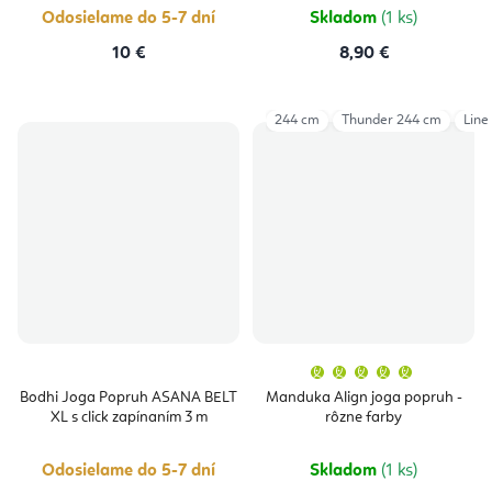
hviezdičie
Odosielame do 5-7 dní
Skladom
(1 ks)
10 €
8,90 €
244 cm
Thunder 244 cm
Line
Priemern
hodnoten
produktu
Bodhi Joga Popruh ASANA BELT
Manduka Align joga popruh -
je
XL s click zapínaním 3 m
rôzne farby
5,0
z
5
hviezdičie
Odosielame do 5-7 dní
Skladom
(1 ks)