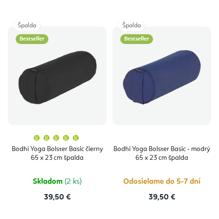
Špalda
Špalda
Bestseller
Bestseller
Priemerné
hodnotenie
produktu
Bodhi Yoga Bolster Basic čierny
Bodhi Yoga Bolster Basic - modrý
je
65 x 23 cm špalda
65 x 23 cm špalda
5,0
z
5
hviezdičiek.
Skladom
(2 ks)
Odosielame do 5-7 dní
39,50 €
39,50 €