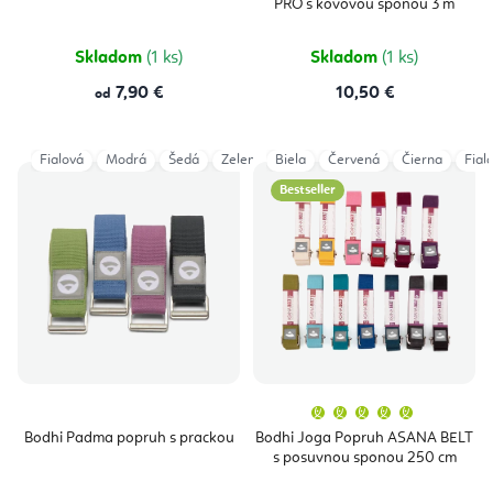
PRO s kovovou sponou 3 m
5,0
z
5
hviezdičiek.
Skladom
(1 ks)
Skladom
(1 ks)
7,90 €
10,50 €
od
Fialová
Modrá
Šedá
Zelená
Biela
Červená
Čierna
Fial
Bestseller
Priemern
hodnoten
produktu
Bodhi Padma popruh s prackou
Bodhi Joga Popruh ASANA BELT
je
s posuvnou sponou 250 cm
5,0
z
5