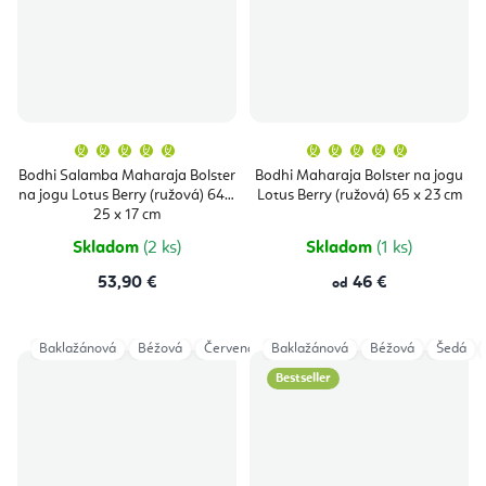
Priemerné
Priemern
hodnotenie
hodnoten
produktu
produktu
Bodhi Salamba Maharaja Bolster
Bodhi Maharaja Bolster na jogu
je
je
na jogu Lotus Berry (ružová) 64 x
Lotus Berry (ružová) 65 x 23 cm
5,0
5,0
z
z
25 x 17 cm
5
5
hviezdičiek.
hviezdičie
Skladom
(2 ks)
Skladom
(1 ks)
53,90 €
46 €
od
Baklažánová
Béžová
Červená
Baklažánová
Čierna
Modrá
Béžová
Šedá
Šedá
Taup
Bestseller