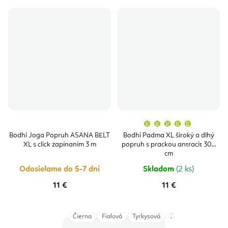
Priemern
hodnoten
produktu
Bodhi Joga Popruh ASANA BELT
Bodhi Padma XL široký a dlhý
je
XL s click zapínaním 3 m
popruh s prackou antracit 305
5,0
z
cm
5
hviezdičie
Odosielame do 5-7 dní
Skladom
(2 ks)
11 €
11 €
Čierna
Fialová
Tyrkysová
Zelená
Dark Gre