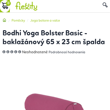
Prejsť
NÁKUPNÝ
na
obsah
KOŠÍK
Domov
Pomôcky
Joga bolstre a valce
Bodhi Yoga Bolster Basic -
baklažánový 65 x 23 cm špalda
Priemerné
Neohodnotené
Podrobnosti hodnotenia
hodnotenie
produktu
je
0,0
z
5
hviezdičiek.