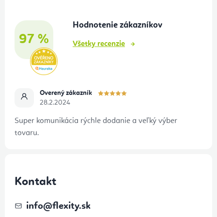
ä
t
Hodnotenie zákazníkov
i
97 %
e
Všetky recenzie
Overený zákazník
28.2.2024
Super komunikácia rýchle dodanie a veľký výber
tovaru.
Kontakt
info
@
flexity.sk