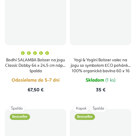
Priemerné
hodnotenie
produktu
Bodhi SALAMBA Bolster na jogu
Yogi & Yogini Bolster valec na
je
Classic Dobby 64 x 24,5 cm náplň
jogu so symbolom ECO pohánka
5,0
z
špalda
100% organická bavlna 60 x 16
5
cm
hviezdičiek.
Odosielame do 5-7 dní
Skladom
(1 ks)
67,50 €
35 €
Špalda
Kapok
Špalda
Bestseller
Bestseller