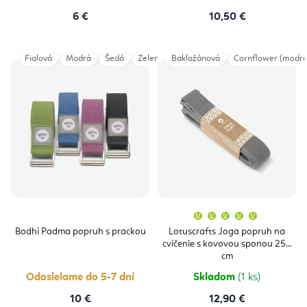
6 €
10,50 €
Fialová
Modrá
Šedá
Zelená
Baklažánová
Cornflower (modrá
Priemern
hodnoten
produktu
Bodhi Padma popruh s prackou
Lotuscrafts Joga popruh na
je
cvičenie s kovovou sponou 250
5,0
z
cm
5
hviezdičie
Odosielame do 5-7 dní
Skladom
(1 ks)
10 €
12,90 €