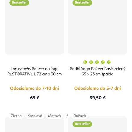
Bestseller
Bestseller
Priemern
hodnoten
produktu
Lotuscrafts Bolster na jogu
Bodhi Yoga Bolster Basic zelený
je
RESTORATIVE L 72 cm x 30 cm
65 x 23 cm špalda
5,0
z
5
hviezdičie
Odosielame do 7-10 dní
Odosielame do 5-7 dní
65 €
39,50 €
Čierna
Koralová
Mätová
Modrá
Ružová
Oriešková
Ružová
Sivá
Bestseller