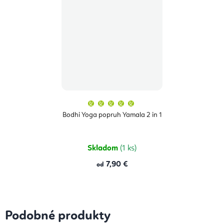
Priemerné
hodnotenie
produktu
Bodhi Yoga popruh Yamala 2 in 1
je
5,0
z
5
hviezdičiek.
Skladom
(1 ks)
7,90 €
od
Podobné produkty