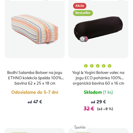
Akcia
Bestseller
Priemern
hodnoten
produktu
Bodhi Salamba Bolster na jogu
Yogi & Yogini Bolster valec na
je
ETHNO kolekcia špalda 100%
jogu ECO pohánka 100%
5,0
z
bavlna 62 x 25 x 18 cm
organická bavlna 60 x 16 cm
5
hviezdičie
Odosielame do 5-7 dní
Skladom
(1 ks)
47 €
29 €
od
od
32 €
(až –9 %)
Špalda