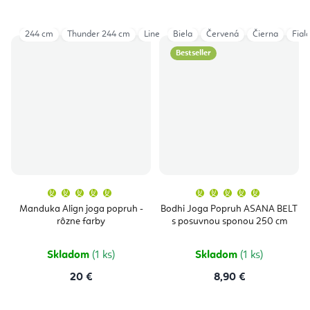
244 cm
Thunder 244 cm
Linen 305 cm
Biela
Červená
Čierna
Fial
Bestseller
Priemerné
Priemern
hodnotenie
hodnoten
produktu
produktu
Manduka Align joga popruh -
Bodhi Joga Popruh ASANA BELT
je
je
rôzne farby
s posuvnou sponou 250 cm
5,0
5,0
z
z
5
5
hviezdičiek.
hviezdičie
Skladom
(1 ks)
Skladom
(1 ks)
20 €
8,90 €