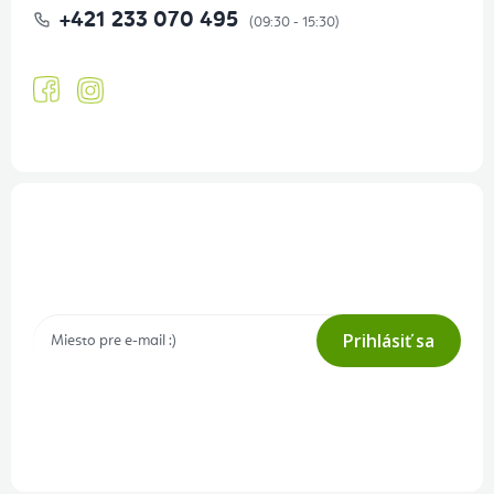
+421 233 070 495
Prihlásenie odberu newslettera
Tajné akcie, výpredaje a súťaže na váš e-mail
Prihlásiť sa
Prihlásením odberu súhlasíte s
podmienkami ochrany osobných
údajov