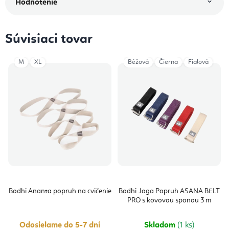
Hodnotenie
Súvisiaci tovar
M
XL
Béžová
Čierna
Fialová
Bodhi Ananta popruh na cvičenie
Bodhi Joga Popruh ASANA BELT
PRO s kovovou sponou 3 m
Odosielame do 5-7 dní
Skladom
(1 ks)