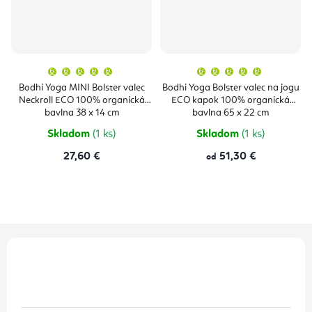
Priemerné
Priemern
hodnotenie
hodnoten
produktu
produktu
Bodhi Yoga MINI Bolster valec
Bodhi Yoga Bolster valec na jogu
je
je
Neckroll ECO 100% organická
ECO kapok 100% organická
5,0
5,0
z
z
bavlna 38 x 14 cm
bavlna 65 x 22 cm
5
5
hviezdičiek.
hviezdičie
Skladom
(1 ks)
Skladom
(1 ks)
27,60 €
51,30 €
od
Z
á
p