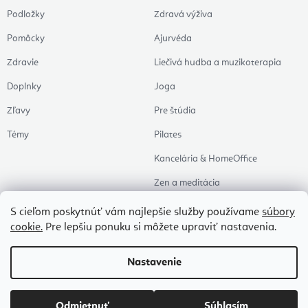
Podložky
Zdravá výživa
Pomôcky
Ajurvéda
Zdravie
Liečivá hudba a muzikoterapia
Doplnky
Joga
Zľavy
Pre štúdia
Témy
Pilates
Kancelária & HomeOffice
Zen a meditácia
Aromaterapia
S cieľom poskytnúť vám najlepšie služby používame
súbory
cookie.
Pre lepšiu ponuku si môžete upraviť nastavenia.
Zdravý spánok
Naše obľúbené
Nastavenie
Copyright 2026
Flexity
. Všetky práva vyhradené.
Upraviť nastavenie cookies
Odmietnuť
Súhlasím
Vytvoril Shoptet Premium