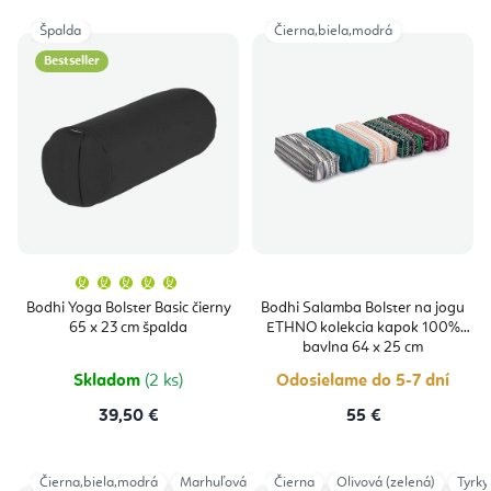
Špalda
Čierna,biela,modrá
Bestseller
Priemerné
hodnotenie
produktu
Bodhi Yoga Bolster Basic čierny
Bodhi Salamba Bolster na jogu
je
65 x 23 cm špalda
ETHNO kolekcia kapok 100%
5,0
z
bavlna 64 x 25 cm
5
hviezdičiek.
Skladom
(2 ks)
Odosielame do 5-7 dní
39,50 €
55 €
Čierna,biela,modrá
Marhuľová
Čierna
Olivová (zelená)
Tyrky