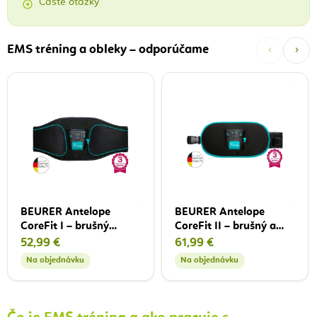
Časté otázky
‹
›
EMS tréning a obleky – odporúčame
BEURER Antelope
BEURER Antelope
CoreFit I – brušný
CoreFit II – brušný a
tonizačný EMS pás
chrbtový tonizačný EMS
52,99 €
61,99 €
pás
Na objednávku
Na objednávku