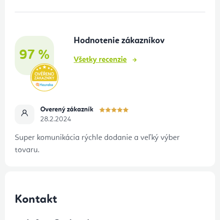
ä
t
Hodnotenie zákazníkov
i
97 %
e
Všetky recenzie
Overený zákazník
28.2.2024
Super komunikácia rýchle dodanie a veľký výber
tovaru.
Kontakt