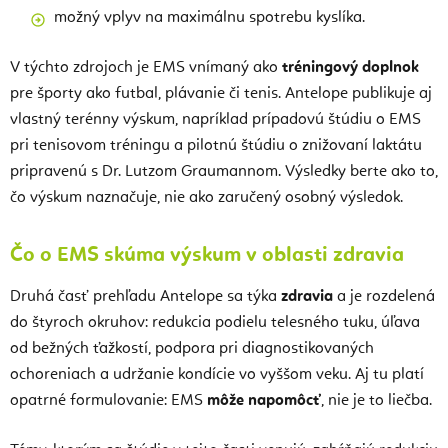
možný vplyv na maximálnu spotrebu kyslíka.
V týchto zdrojoch je EMS vnímaný ako
tréningový doplnok
pre športy ako futbal, plávanie či tenis. Antelope publikuje aj
vlastný terénny výskum, napríklad prípadovú štúdiu o EMS
pri tenisovom tréningu a pilotnú štúdiu o znižovaní laktátu
pripravenú s Dr. Lutzom Graumannom. Výsledky berte ako to,
čo výskum naznačuje, nie ako zaručený osobný výsledok.
Čo o EMS skúma výskum v oblasti zdravia
Druhá časť prehľadu Antelope sa týka
zdravia
a je rozdelená
do štyroch okruhov: redukcia podielu telesného tuku, úľava
od bežných ťažkostí, podpora pri diagnostikovaných
ochoreniach a udržanie kondície vo vyššom veku. Aj tu platí
opatrné formulovanie: EMS
môže napomôcť
, nie je to liečba.