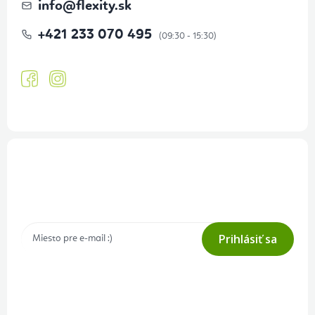
info
@
flexity.sk
+421 233 070 495
Prihlásenie odberu newslettera
Tajné akcie, výpredaje a súťaže na váš e-mail
Prihlásiť sa
Prihlásením odberu súhlasíte s
podmienkami ochrany osobných
údajov