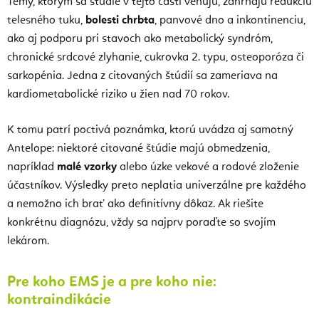
Témy, ktorým sa štúdie v tejto časti venujú, zahŕňajú redukciu
telesného tuku,
bolesti chrbta
, panvové dno a inkontinenciu,
ako aj podporu pri stavoch ako metabolický syndróm,
chronické srdcové zlyhanie, cukrovka 2. typu, osteoporóza či
sarkopénia. Jedna z citovaných štúdií sa zameriava na
kardiometabolické riziko u žien nad 70 rokov.
K tomu patrí poctivá poznámka, ktorú uvádza aj samotný
Antelope: niektoré citované štúdie majú obmedzenia,
napríklad
malé vzorky
alebo úzke vekové a rodové zloženie
účastníkov. Výsledky preto neplatia univerzálne pre každého
a nemožno ich brať ako definitívny dôkaz. Ak riešite
konkrétnu diagnózu, vždy sa najprv poraďte so svojím
lekárom.
Pre koho EMS je a pre koho nie:
kontraindikácie