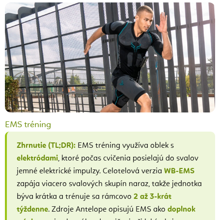
EMS tréning
Zhrnutie (TL;DR):
EMS tréning využíva oblek s
elektródami
, ktoré počas cvičenia posielajú do svalov
jemné elektrické impulzy. Celotelová verzia
WB-EMS
zapája viacero svalových skupín naraz, takže jednotka
býva krátka a trénuje sa rámcovo
2 až 3-krát
týždenne
. Zdroje Antelope opisujú EMS ako
doplnok