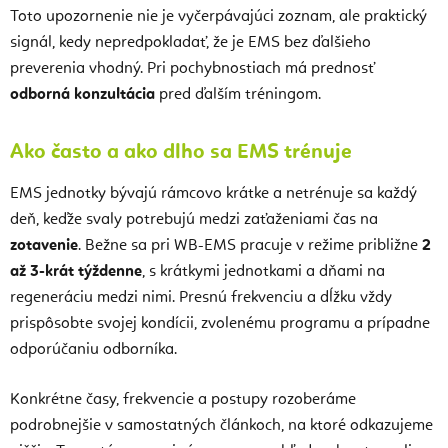
Toto upozornenie nie je vyčerpávajúci zoznam, ale praktický
signál, kedy nepredpokladať, že je EMS bez ďalšieho
preverenia vhodný. Pri pochybnostiach má prednosť
odborná konzultácia
pred ďalším tréningom.
Ako často a ako dlho sa EMS trénuje
EMS jednotky bývajú rámcovo krátke a netrénuje sa každý
deň, keďže svaly potrebujú medzi zaťaženiami čas na
zotavenie
. Bežne sa pri WB-EMS pracuje v režime približne
2
až 3-krát týždenne
, s krátkymi jednotkami a dňami na
regeneráciu medzi nimi. Presnú frekvenciu a dĺžku vždy
prispôsobte svojej kondícii, zvolenému programu a prípadne
odporúčaniu odborníka.
Konkrétne časy, frekvencie a postupy rozoberáme
podrobnejšie v samostatných článkoch, na ktoré odkazujeme