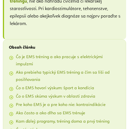
tréningu
, nie ako náhradu cvičenia či lekárskej
starostlivosti. Pri kardiostimulátore, tehotenstve,
epilepsii alebo akejkoľvek diagnóze sa najprv poraďte s
lekárom.
Obsah článku
Čo je EMS tréning a ako pracuje s elektrickými
impulzmi
Ako prebieha typický EMS tréning a čím sa líši od
posilňovania
Čo o EMS hovorí výskum: šport a kondícia
Čo o EMS skúma výskum v oblasti zdravia
Pre koho EMS je a pre koho nie: kontraindikácie
Ako často a ako dlho sa EMS trénuje
Kam ďalej: programy, tréning doma a prvý tréning