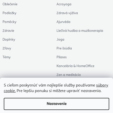
Oblečenie
Acroyoga
Podložky
Zdravá výživa
Pomôcky
Ajurvéda
Zdravie
Liečivá hudba a muzikoterapia
Doplnky
Joga
Zľavy
Pre štúdia
Témy
Pilates
Kancelária & HomeOffice
Zen a meditácia
Aromaterapia
S cieľom poskytnúť vám najlepšie služby používame
súbory
cookie.
Pre lepšiu ponuku si môžete upraviť nastavenia.
Zdravý spánok
Naše obľúbené
Nastavenie
Copyright 2026
Flexity
. Všetky práva vyhradené.
Upraviť nastavenie cookies