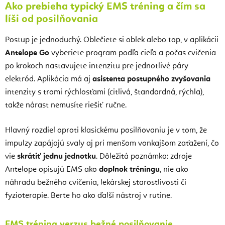
Ako prebieha typický EMS tréning a čím sa
líši od posilňovania
Postup je jednoduchý. Oblečiete si oblek alebo top, v aplikácii
Antelope Go
vyberiete program podľa cieľa a počas cvičenia
po krokoch nastavujete intenzitu pre jednotlivé páry
elektród. Aplikácia má aj
asistenta postupného zvyšovania
intenzity s tromi rýchlosťami (citlivá, štandardná, rýchla),
takže nárast nemusíte riešiť ručne.
Hlavný rozdiel oproti klasickému posilňovaniu je v tom, že
impulzy zapájajú svaly aj pri menšom vonkajšom zaťažení, čo
vie
skrátiť jednu jednotku
. Dôležitá poznámka: zdroje
Antelope opisujú EMS ako
doplnok tréningu
, nie ako
náhradu bežného cvičenia, lekárskej starostlivosti či
fyzioterapie. Berte ho ako ďalší nástroj v rutine.
EMS tréning verzus bežné posilňovanie