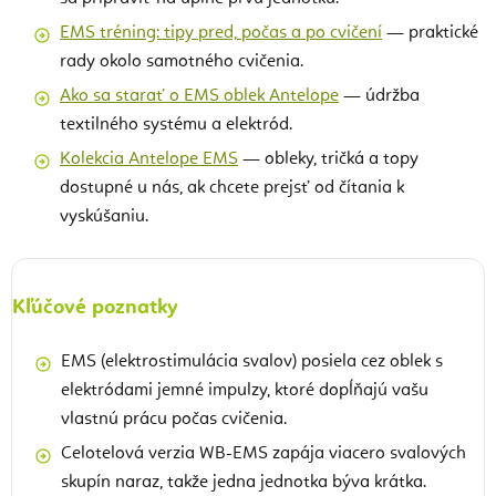
EMS tréning: tipy pred, počas a po cvičení
— praktické
rady okolo samotného cvičenia.
Ako sa starať o EMS oblek Antelope
— údržba
textilného systému a elektród.
Kolekcia Antelope EMS
— obleky, tričká a topy
dostupné u nás, ak chcete prejsť od čítania k
vyskúšaniu.
Kľúčové poznatky
EMS (elektrostimulácia svalov) posiela cez oblek s
elektródami jemné impulzy, ktoré dopĺňajú vašu
vlastnú prácu počas cvičenia.
Celotelová verzia WB-EMS zapája viacero svalových
skupín naraz, takže jedna jednotka býva krátka.