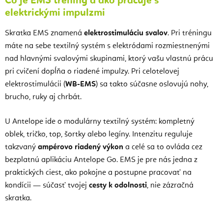
Čo je EMS tréning a ako pracuje s
elektrickými impulzmi
Skratka EMS znamená
elektrostimuláciu svalov
. Pri tréningu
máte na sebe textilný systém s elektródami rozmiestnenými
nad hlavnými svalovými skupinami, ktorý vašu vlastnú prácu
pri cvičení dopĺňa o riadené impulzy. Pri celotelovej
elektrostimulácii (
WB-EMS
) sa takto súčasne oslovujú nohy,
brucho, ruky aj chrbát.
U Antelope ide o modulárny textilný systém: kompletný
oblek, tričko, top, šortky alebo legíny. Intenzitu reguluje
takzvaný
ampérovo riadený výkon
a celé sa to ovláda cez
bezplatnú aplikáciu Antelope Go. EMS je pre nás jedna z
praktických ciest, ako pokojne a postupne pracovať na
kondícii — súčasť tvojej
cesty k odolnosti
, nie zázračná
skratka.