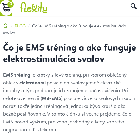
Prejsť
NÁKUPNÝ
na
obsah
KOŠÍK
Domov
BLOG
Čo je EMS tréning a ako funguje elektrostimulácia
svalov
Čo je EMS tréning a ako funguje
elektrostimulácia svalov
EMS tréning
je krátky silový tréning, pri ktorom oblečený
oblek s
elektródami
posiela do svalov jemné elektrické
impulzy a tým podporuje ich zapojenie počas cvičenia. Pri
celotelovej verzii (
WB-EMS
) pracuje viacero svalových skupín
naraz, takže jedna tréningová jednotka býva kratšia ako
bežné posilňovanie. V tomto článku si vecne prejdeme, čo o
EMS hovorí výskum, pre koho je vhodný a kedy sa treba
najprv poradiť s lekárom.