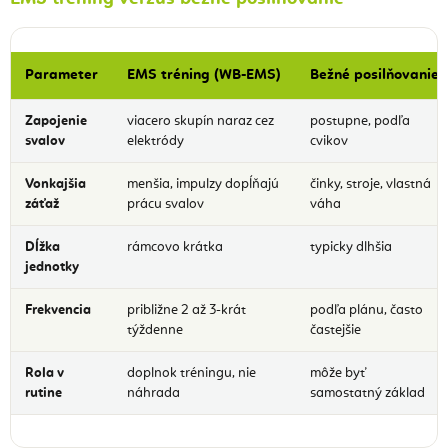
Parameter
EMS tréning (WB-EMS)
Bežné posilňovanie
Zapojenie
viacero skupín naraz cez
postupne, podľa
svalov
elektródy
cvikov
Vonkajšia
menšia, impulzy dopĺňajú
činky, stroje, vlastná
záťaž
prácu svalov
váha
Dĺžka
rámcovo krátka
typicky dlhšia
jednotky
Frekvencia
približne 2 až 3-krát
podľa plánu, často
týždenne
častejšie
Rola v
doplnok tréningu, nie
môže byť
rutine
náhrada
samostatný základ