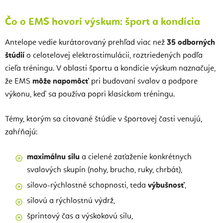
Čo o EMS hovorí výskum: šport a kondícia
Antelope vedie kurátorovaný prehľad viac než
35 odborných
štúdií
o celotelovej elektrostimulácii, roztriedených podľa
cieľa tréningu. V oblasti športu a kondície výskum naznačuje,
že EMS
môže napomôcť
pri budovaní svalov a podpore
výkonu, keď sa používa popri klasickom tréningu.
Témy, ktorým sa citované štúdie v športovej časti venujú,
zahŕňajú:
maximálnu silu
a cielené zaťaženie konkrétnych
svalových skupín (nohy, brucho, ruky, chrbát),
silovo-rýchlostné schopnosti, teda
výbušnosť
,
silovú a rýchlostnú výdrž,
šprintový čas a výskokovú silu,