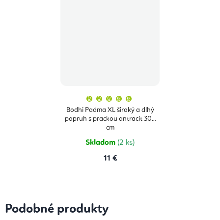
Priemerné
hodnotenie
produktu
Bodhi Padma XL široký a dlhý
je
popruh s prackou antracit 305
5,0
z
cm
5
hviezdičiek.
Skladom
(2 ks)
11 €
Podobné produkty