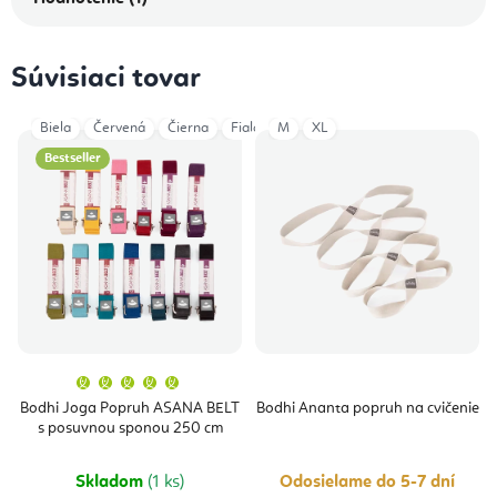
Súvisiaci tovar
Biela
Červená
Čierna
Fialová
M
Modrá Navy
XL
Petrol
Šedá
Bestseller
Priemerné
hodnotenie
produktu
Bodhi Joga Popruh ASANA BELT
Bodhi Ananta popruh na cvičenie
je
s posuvnou sponou 250 cm
5,0
z
5
hviezdičiek.
Skladom
(1 ks)
Odosielame do 5-7 dní