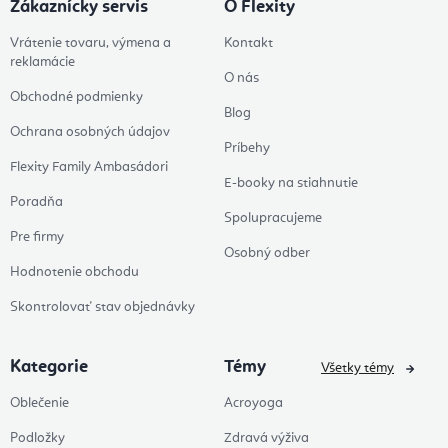
Zákaznícky servis
O Flexity
Vrátenie tovaru, výmena a
Kontakt
reklamácie
O nás
Obchodné podmienky
Blog
Ochrana osobných údajov
Príbehy
Flexity Family Ambasádori
E-booky na stiahnutie
Poradňa
Spolupracujeme
Pre firmy
Osobný odber
Hodnotenie obchodu
Skontrolovať stav objednávky
Kategorie
Témy
Všetky témy
Oblečenie
Acroyoga
Podložky
Zdravá výživa