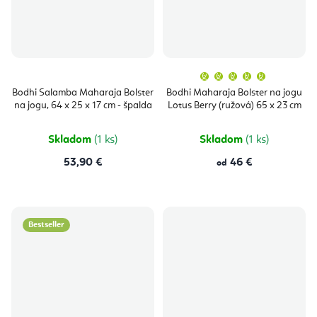
Priemern
hodnoten
produktu
Bodhi Salamba Maharaja Bolster
Bodhi Maharaja Bolster na jogu
je
na jogu, 64 x 25 x 17 cm - špalda
Lotus Berry (ružová) 65 x 23 cm
5,0
z
5
hviezdičie
Skladom
(1 ks)
Skladom
(1 ks)
53,90 €
46 €
od
Bestseller