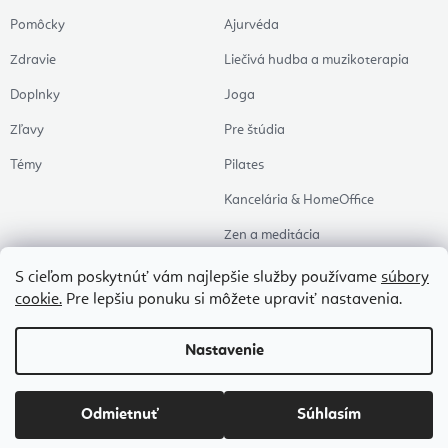
Pomôcky
Ajurvéda
Zdravie
Liečivá hudba a muzikoterapia
Doplnky
Joga
Zľavy
Pre štúdia
Témy
Pilates
Kancelária & HomeOffice
Zen a meditácia
Aromaterapia
S cieľom poskytnúť vám najlepšie služby používame
súbory
cookie.
Pre lepšiu ponuku si môžete upraviť nastavenia.
Zdravý spánok
Naše obľúbené
Nastavenie
Copyright 2026
Flexity
. Všetky práva vyhradené.
Upraviť nastavenie cookies
Odmietnuť
Súhlasím
Vytvoril Shoptet Premium