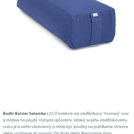
Bodhi Bolster Salamba
z ECO kolekcie má obdĺžnikový "hranatý" tvar
a môžete ho použiť rôznymi spôsobmi. Vďaka svojmu obdĺžnikovému
tvaru je a veľmi všestranný a môže byť použitý na prehĺbenie chrbtice
alebo uvoľnenie do postoja Yin Yoga alebo Restorative Yoga.