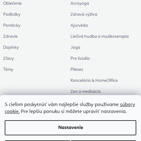
Oblečenie
Acroyoga
Podložky
Zdravá výživa
Pomôcky
Ajurvéda
Zdravie
Liečivá hudba a muzikoterapia
Doplnky
Joga
Zľavy
Pre štúdia
Témy
Pilates
Kancelária & HomeOffice
Zen a meditácia
Aromaterapia
S cieľom poskytnúť vám najlepšie služby používame
súbory
cookie.
Pre lepšiu ponuku si môžete upraviť nastavenia.
Zdravý spánok
Naše obľúbené
Nastavenie
Copyright 2026
Flexity
. Všetky práva vyhradené.
Upraviť nastavenie cookies