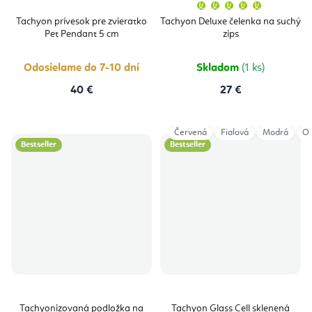
Priemern
hodnoten
produktu
Tachyon prívesok pre zvieratko
Tachyon Deluxe čelenka na suchý
je
Pet Pendant 5 cm
zips
5,0
z
5
hviezdičie
Odosielame do 7-10 dní
Skladom
(1 ks)
40 €
27 €
Červená
Fialová
Modrá
Or
Bestseller
Bestseller
Tachyonizovaná podložka na
Tachyon Glass Cell sklenená