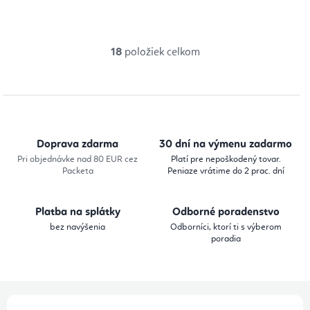
18
položiek celkom
O
v
l
á
d
Doprava zdarma
30 dní na výmenu zadarmo
a
Pri objednávke nad 80 EUR cez
Platí pre nepoškodený tovar.
Packeta
Peniaze vrátime do 2 prac. dní
c
i
Platba na splátky
Odborné poradenstvo
e
bez navýšenia
Odborníci, ktorí ti s výberom
p
poradia
r
v
k
Z