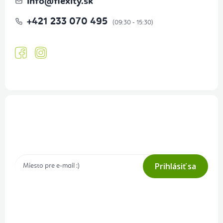
info
@
flexity.sk
+421 233 070 495
Prihlásenie odberu newslettera
Tajné akcie, výpredaje a súťaže na váš e-mail
Prihlásiť sa
Prihlásením odberu súhlasíte s
podmienkami ochrany osobných
údajov