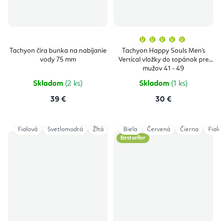
Priemern
hodnoten
produktu
Tachyon číra bunka na nabíjanie
Tachyon Happy Souls Men's
je
vody 75 mm
Vertical vložky do topánok pre
5,0
z
mužov 41 - 49
5
hviezdičie
Skladom
(2 ks)
Skladom
(1 ks)
39 €
30 €
Fialová
Svetlomodrá
Žltá
Biela
Červená
Čierna
Fial
Bestseller